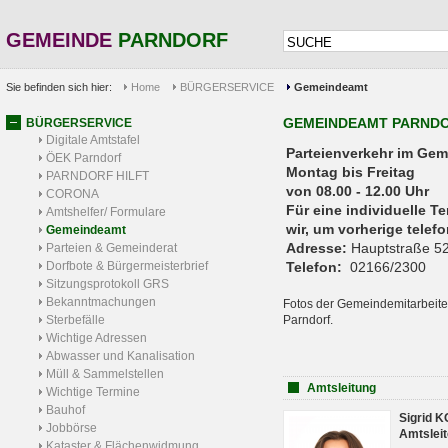
GEMEINDE
PARNDORF
Sie befinden sich hier:
Home
BÜRGERSERVICE
Gemeindeamt
GEMEINDEAMT PARND
BÜRGERSERVICE
Digitale Amtstafel
Parteienverkehr 
ÖEK Parndorf
Montag bis Freitag
PARNDORF HILFT
von 08.00 - 12.00 Uhr
CORONA
Für eine individuelle T
Amtshelfer/ Formulare
wir, um vorherige tele
Gemeindeamt
Adresse:
Hauptstraße 52
Parteien & Gemeinderat
Dorfbote & Bürgermeisterbrief
Telefon:
02166/2300
Sitzungsprotokoll GRS
Bekanntmachungen
Fotos der Gemeindemitarbeite
Sterbefälle
Parndorf.
Wichtige Adressen
Abwasser und Kanalisation
Müll & Sammelstellen
Amtsleitung
Wichtige Termine
Bauhof
Sigrid 
Jobbörse
Amtsleit
Kataster & Flächenwidmung