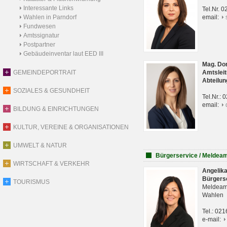
Interessante Links
Tel.Nr. 
Wahlen in Parndorf
email:
Fundwesen
Amtssignatur
Postpartner
Gebäudeinventar laut EED III
Mag. Do
GEMEINDEPORTRAIT
Amtsleit
Abteilun
SOZIALES & GESUNDHEIT
Tel.Nr.:
email:
BILDUNG & EINRICHTUNGEN
KULTUR, VEREINE & ORGANISATIONEN
UMWELT & NATUR
Bürgerservice / Meldea
WIRTSCHAFT & VERKEHR
Angelik
Bürgers
TOURISMUS
Meldeam
Wahlen
Tel.: 02
e-mail: