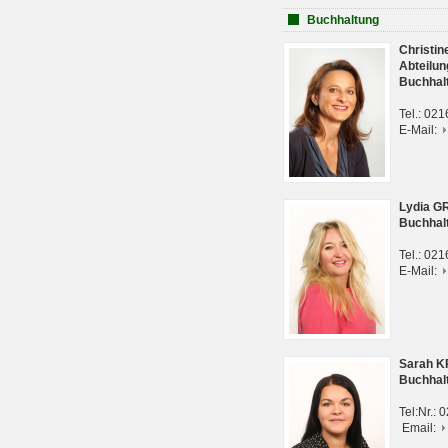
Buchhaltung
Christi
Abteilun
Buchhal
Tel.: 02
E-Mail:
Lydia G
Buchhal
Tel.: 02
E-Mail:
Sarah 
Buchhal
Tel:Nr.:
Email: