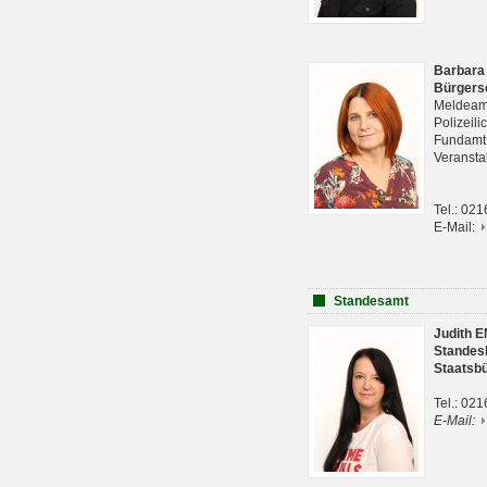
Barbara
Bürgers
Meldeam
Polizeil
Fundam
Veranst
Tel.: 02
E-Mail:
Standesamt
Judith 
Standes
Staatsb
Tel.: 02
E-Mail: