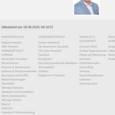
Aktualisiert am: 06.08.2026; 09:10:37
BÜRGERSERVICE
GEMEINDEPORTRAIT
SOZIALES &
BILD
GESUNDHEIT
EINR
Digitale Amtstafel
Unsere Gemeinde
ÖEK Parndorf
Die Geschichte Parndorfs
Parndorf GEHT
Kinde
PARNDORF HILFT
750 Jahre Parndorf
Soziale Organisationen
Volks
CORONA
Topothek
Pflege und Betreuung
Büche
Amtshelfer/ Formulare
Neuigkeiten
Apotheke
Musik
Gemeindeamt
Grenzüberschreitende Aktivitäten
Ärzte/Hebammen
Parteien & Gemeinderat
Ahnengalerie
Gesundheit
Dorfbote & Bürgermeisterbrief
Jubiläen
Tierärzte
Sitzungsprotokoll GRS
Religionen in Parndorf
Gesundheitsthemen
Bekanntmachungen
Leihomas
Sterbefälle
Gesundes Dorf
Wichtige Adressen
Abwasser und Kanalisation
Müll & Sammelstellen
Wichtige Termine
Bauhof
Jobbörse
Kataster & Flächenwidmung