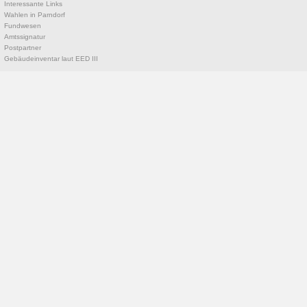
Interessante Links
Wahlen in Parndorf
Fundwesen
Amtssignatur
Postpartner
Gebäudeinventar laut EED III