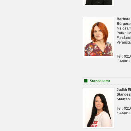
Barbara
Bürgers
Meldeam
Polizeil
Fundam
Veranst
Tel.: 02
E-Mail:
Standesamt
Judith 
Standes
Staatsb
Tel.: 02
E-Mail: