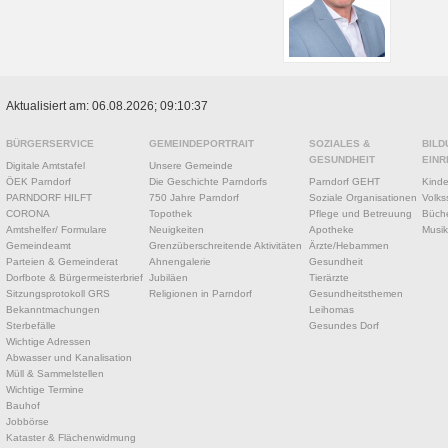
Aktualisiert am: 06.08.2026; 09:10:37
BÜRGERSERVICE
GEMEINDEPORTRAIT
SOZIALES &
BILD
GESUNDHEIT
EINR
Digitale Amtstafel
Unsere Gemeinde
ÖEK Parndorf
Die Geschichte Parndorfs
Parndorf GEHT
Kinde
PARNDORF HILFT
750 Jahre Parndorf
Soziale Organisationen
Volks
CORONA
Topothek
Pflege und Betreuung
Büche
Amtshelfer/ Formulare
Neuigkeiten
Apotheke
Musik
Gemeindeamt
Grenzüberschreitende Aktivitäten
Ärzte/Hebammen
Parteien & Gemeinderat
Ahnengalerie
Gesundheit
Dorfbote & Bürgermeisterbrief
Jubiläen
Tierärzte
Sitzungsprotokoll GRS
Religionen in Parndorf
Gesundheitsthemen
Bekanntmachungen
Leihomas
Sterbefälle
Gesundes Dorf
Wichtige Adressen
Abwasser und Kanalisation
Müll & Sammelstellen
Wichtige Termine
Bauhof
Jobbörse
Kataster & Flächenwidmung