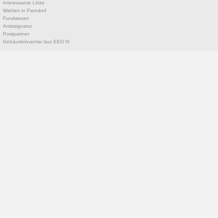
Interessante Links
Wahlen in Parndorf
Fundwesen
Amtssignatur
Postpartner
Gebäudeinventar laut EED III