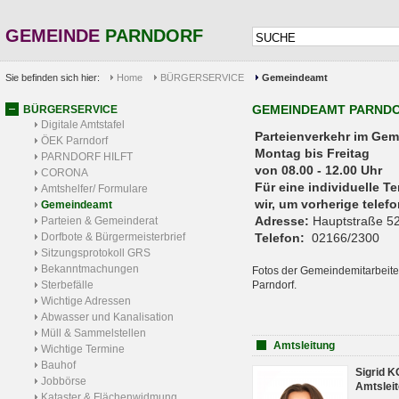
GEMEINDE
PARNDORF
Sie befinden sich hier:
Home
BÜRGERSERVICE
Gemeindeamt
GEMEINDEAMT PARND
BÜRGERSERVICE
Digitale Amtstafel
Parteienverkehr 
ÖEK Parndorf
Montag bis Freitag
PARNDORF HILFT
von 08.00 - 12.00 Uhr
CORONA
Für eine individuelle T
Amtshelfer/ Formulare
wir, um vorherige tele
Gemeindeamt
Adresse:
Hauptstraße 52
Parteien & Gemeinderat
Dorfbote & Bürgermeisterbrief
Telefon:
02166/2300
Sitzungsprotokoll GRS
Bekanntmachungen
Fotos der Gemeindemitarbeite
Sterbefälle
Parndorf.
Wichtige Adressen
Abwasser und Kanalisation
Müll & Sammelstellen
Amtsleitung
Wichtige Termine
Bauhof
Sigrid 
Jobbörse
Amtsleit
Kataster & Flächenwidmung