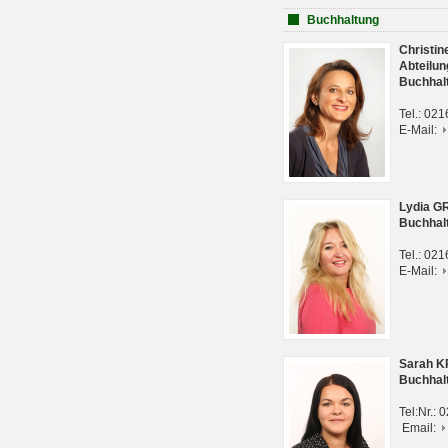
Buchhaltung
Christi
Abteilun
Buchhal
Tel.: 02
E-Mail:
Lydia G
Buchhal
Tel.: 02
E-Mail:
Sarah 
Buchhal
Tel:Nr.:
Email: