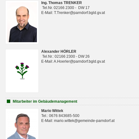
Ing. Thomas TRENKER
Tel.Nr. 02166 2300 - DW 17
E-Mail: T.Trenker@parndorf.bgld.gv.at
Alexander HÖRLER
Tel.Nr.: 02166 2300 - DW 26
E-Mail: A.Hoerler@parndorf.bgld.gv.at
Mitarbeiter im Gebäudemanagement
Mario Wittek
Tel.: 0676 843685-500
E-Mail: mario.wittek@gemeinde-parndorf.at