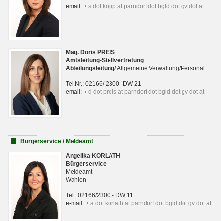
email:
s dot kopp at parndorf dot bgld dot gv dot at
Mag. Doris PREIS
Amtsleitung-Stellvertretung
Abteilungsleitun
g
/
Allgemeine Verwaltung/Personal
Tel.Nr.: 02166/ 2300 -DW 21
email:
d dot preis at parndorf dot bgld dot gv dot at
Bürgerservice / Meldeamt
Angelika KORLATH
Bürgerservice
Meldeamt
Wahlen
Tel.: 02166/2300 - DW 11
e-mail:
a dot korlath at parndorf dot bgld dot gv dot at