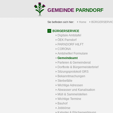
GEMEINDE
PARNDORF
Sie befinden sich hier:
Home
BÜRGERSERVI
BÜRGERSERVICE
Digitale Amtstafel
ÖEK Parndorf
PARNDORF HILFT
CORONA
Amtshelfer/ Formulare
Gemeindeamt
Parteien & Gemeinderat
Dorfbote & Bürgermeisterbrief
Sitzungsprotokoll GRS
Bekanntmachungen
Sterbefälle
Wichtige Adressen
Abwasser und Kanalisation
Müll & Sammelstellen
Wichtige Termine
Bauhof
Jobbörse
Kataster & Flächenwidmung