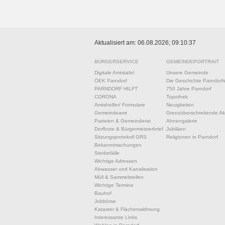
Aktualisiert am: 06.08.2026; 09:10:37
BÜRGERSERVICE
GEMEINDEPORTRAIT
Digitale Amtstafel
Unsere Gemeinde
ÖEK Parndorf
Die Geschichte Parndorf
PARNDORF HILFT
750 Jahre Parndorf
CORONA
Topothek
Amtshelfer/ Formulare
Neuigkeiten
Gemeindeamt
Grenzüberschreitende Akt
Parteien & Gemeinderat
Ahnengalerie
Dorfbote & Bürgermeisterbrief
Jubiläen
Sitzungsprotokoll GRS
Religionen in Parndorf
Bekanntmachungen
Sterbefälle
Wichtige Adressen
Abwasser und Kanalisation
Müll & Sammelstellen
Wichtige Termine
Bauhof
Jobbörse
Kataster & Flächenwidmung
Interessante Links