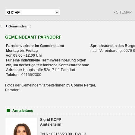
SITEMAP
CE
Gemeindeamt
GEMEINDEAMT PARNDORF
Parteienverkehr im Gemeindeamt
Sprechstunden des Bürge
Montag bis Freitag
nach Vereinbarung: 0676
von 08.00 - 12.00 Uhr
Für eine individuelle Terminvereinbarung bitten
wir, um vorherige telefonische Kontaktaufnahme
Adresse:
Hauptstraße 52a, 7111 Parndorf
Telefon:
02166/2300
Fotos der GemeindemitarbeiterInnen by Connie Perger,
Parndorf.
Amtsleitung
Sigrid KOPP
Amtsleiterin
Tel.Nr. 02166/23 00 - DW 13