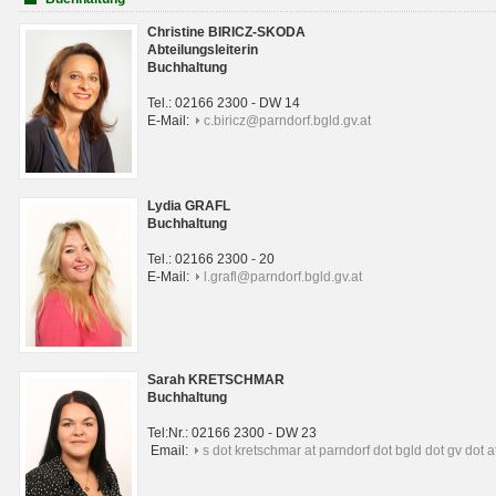
Christine BIRICZ-SKODA
Abteilungsleiterin
Buchhaltung
Tel.: 02166 2300 - DW 14
E-Mail:
c.biricz@parndorf.bgld.gv.at
Lydia GRAFL
Buchhaltung
Tel.: 02166 2300 - 20
E-Mail:
l.grafl@parndorf.bgld.gv.at
Sarah KRETSCHMAR
Buchhaltung
Tel:Nr.: 02166 2300 - DW 23
Email:
s dot kretschmar at parndorf dot bgld dot gv dot a