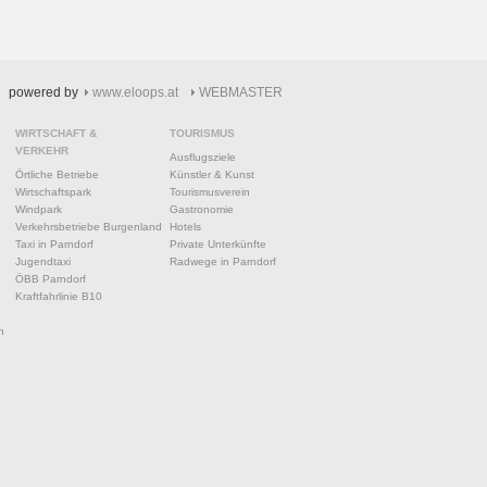
powered by
www.eloops.at
WEBMASTER
WIRTSCHAFT &
TOURISMUS
VERKEHR
Ausflugsziele
Örtliche Betriebe
Künstler & Kunst
Wirtschaftspark
Tourismusverein
Windpark
Gastronomie
Verkehrsbetriebe Burgenland
Hotels
Taxi in Parndorf
Private Unterkünfte
Jugendtaxi
Radwege in Parndorf
ÖBB Parndorf
Kraftfahrlinie B10
n