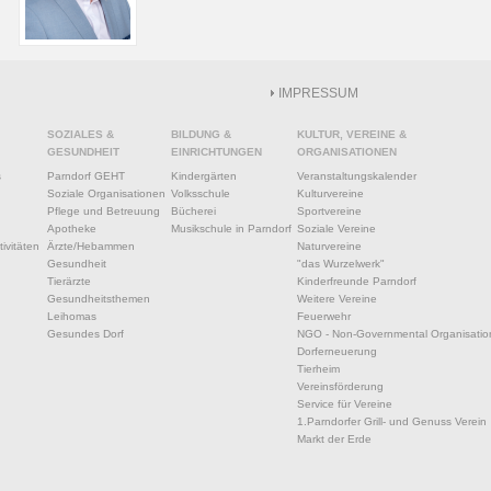
IMPRESSUM
SOZIALES &
BILDUNG &
KULTUR, VEREINE &
GESUNDHEIT
EINRICHTUNGEN
ORGANISATIONEN
s
Parndorf GEHT
Kindergärten
Veranstaltungskalender
Soziale Organisationen
Volksschule
Kulturvereine
Pflege und Betreuung
Bücherei
Sportvereine
Apotheke
Musikschule in Parndorf
Soziale Vereine
ivitäten
Ärzte/Hebammen
Naturvereine
Gesundheit
"das Wurzelwerk"
Tierärzte
Kinderfreunde Parndorf
Gesundheitsthemen
Weitere Vereine
Leihomas
Feuerwehr
Gesundes Dorf
NGO - Non-Governmental Organisatio
Dorferneuerung
Tierheim
Vereinsförderung
Service für Vereine
1.Parndorfer Grill- und Genuss Verein
Markt der Erde