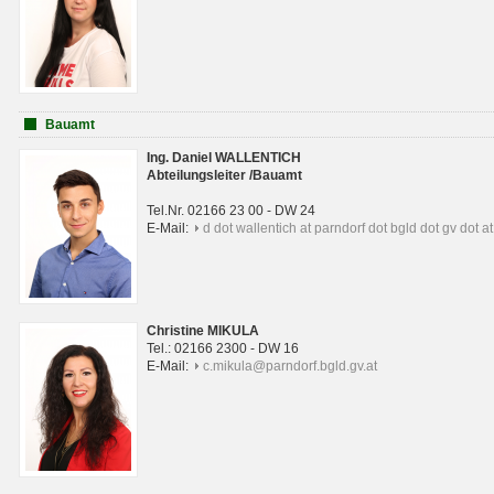
Bauamt
Ing. Daniel WALLENTICH
Abteilungsleiter /Bauamt
Tel.Nr. 02166 23 00 - DW 24
E-Mail:
d dot wallentich at parndorf dot bgld dot gv dot at
Christine MIKULA
Tel.: 02166 2300 - DW 16
E-Mail:
c.mikula@parndorf.bgld.gv.at