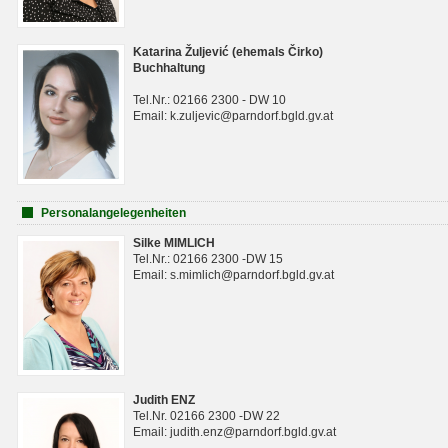
Katarina Žuljević (ehemals Čirko)
Buchhaltung
Tel.Nr.: 02166 2300 - DW 10
Email: k.zuljevic@parndorf.bgld.gv.at
Personalangelegenheiten
Silke MIMLICH
Tel.Nr.: 02166 2300 -DW 15
Email: s.mimlich@parndorf.bgld.gv.at
Judith ENZ
Tel.Nr. 02166 2300 -DW 22
Email: judith.enz@parndorf.bgld.gv.at