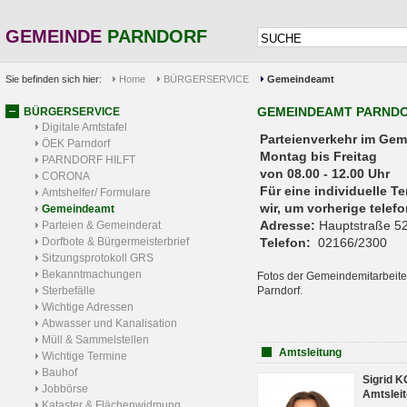
GEMEINDE
PARNDORF
Sie befinden sich hier:
Home
BÜRGERSERVICE
Gemeindeamt
GEMEINDEAMT PARND
BÜRGERSERVICE
Digitale Amtstafel
Parteienverkehr 
ÖEK Parndorf
Montag bis Freitag
PARNDORF HILFT
von 08.00 - 12.00 Uhr
CORONA
Für eine individuelle T
Amtshelfer/ Formulare
wir, um vorherige tele
Gemeindeamt
Adresse:
Hauptstraße 52
Parteien & Gemeinderat
Dorfbote & Bürgermeisterbrief
Telefon:
02166/2300
Sitzungsprotokoll GRS
Bekanntmachungen
Fotos der Gemeindemitarbeite
Sterbefälle
Parndorf.
Wichtige Adressen
Abwasser und Kanalisation
Müll & Sammelstellen
Amtsleitung
Wichtige Termine
Bauhof
Sigrid 
Jobbörse
Amtsleit
Kataster & Flächenwidmung