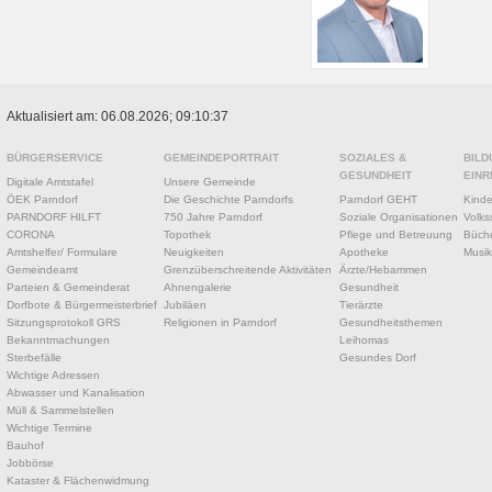
Aktualisiert am: 06.08.2026; 09:10:37
BÜRGERSERVICE
GEMEINDEPORTRAIT
SOZIALES &
BILD
GESUNDHEIT
EINR
Digitale Amtstafel
Unsere Gemeinde
ÖEK Parndorf
Die Geschichte Parndorfs
Parndorf GEHT
Kinde
PARNDORF HILFT
750 Jahre Parndorf
Soziale Organisationen
Volks
CORONA
Topothek
Pflege und Betreuung
Büche
Amtshelfer/ Formulare
Neuigkeiten
Apotheke
Musik
Gemeindeamt
Grenzüberschreitende Aktivitäten
Ärzte/Hebammen
Parteien & Gemeinderat
Ahnengalerie
Gesundheit
Dorfbote & Bürgermeisterbrief
Jubiläen
Tierärzte
Sitzungsprotokoll GRS
Religionen in Parndorf
Gesundheitsthemen
Bekanntmachungen
Leihomas
Sterbefälle
Gesundes Dorf
Wichtige Adressen
Abwasser und Kanalisation
Müll & Sammelstellen
Wichtige Termine
Bauhof
Jobbörse
Kataster & Flächenwidmung