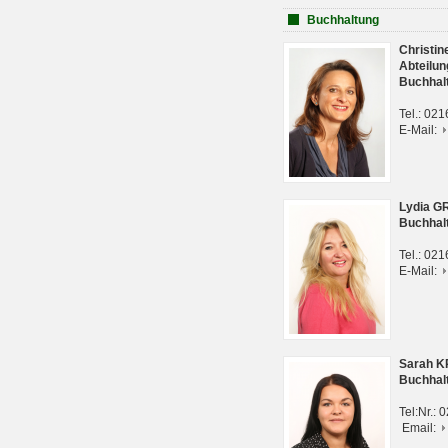
Buchhaltung
Christi
Abteilun
Buchhal
Tel.: 02
E-Mail:
Lydia G
Buchhal
Tel.: 02
E-Mail:
Sarah 
Buchhal
Tel:Nr.:
Email: