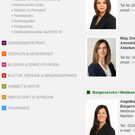
Interessante Links
Tel.Nr. 
Wahlen in Parndorf
email:
Fundwesen
Amtssignatur
Postpartner
Gebäudeinventar laut EED III
Mag. Do
GEMEINDEPORTRAIT
Amtsleit
Abteilun
SOZIALES & GESUNDHEIT
Tel.Nr.:
email:
BILDUNG & EINRICHTUNGEN
KULTUR, VEREINE & ORGANISATIONEN
UMWELT & NATUR
Bürgerservice / Meldea
WIRTSCHAFT & VERKEHR
Angelik
Bürgers
TOURISMUS
Meldeam
Wahlen
Tel.: 02
e-mail: