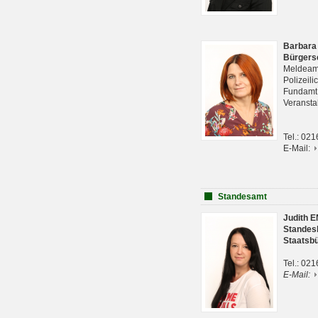
Barbara
Bürgers
Meldeam
Polizeil
Fundam
Veranst
Tel.: 02
E-Mail:
Standesamt
Judith 
Standes
Staatsb
Tel.: 02
E-Mail: