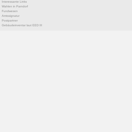
Interessante Links
Wahlen in Parndorf
Fundwesen
Amtssignatur
Postpartner
Gebäudeinventar laut EED III