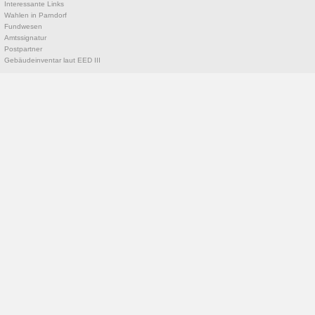
Interessante Links
Wahlen in Parndorf
Fundwesen
Amtssignatur
Postpartner
Gebäudeinventar laut EED III