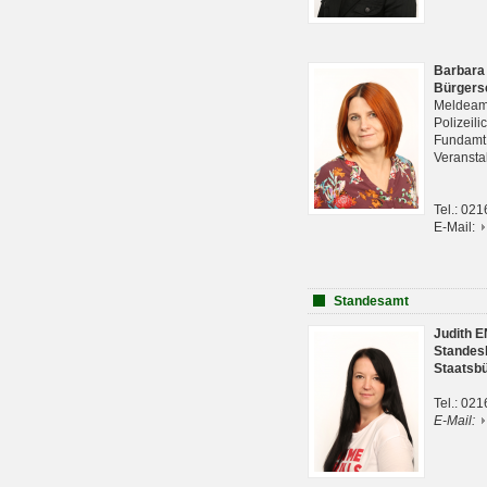
Barbara
Bürgers
Meldeam
Polizeil
Fundam
Veranst
Tel.: 02
E-Mail:
Standesamt
Judith 
Standes
Staatsb
Tel.: 02
E-Mail: