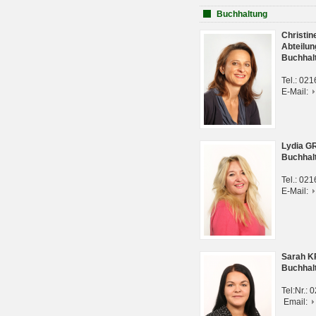
Buchhaltung
Christi
Abteilun
Buchhal
Tel.: 02
E-Mail:
Lydia G
Buchhal
Tel.: 02
E-Mail:
Sarah 
Buchhal
Tel:Nr.:
Email: