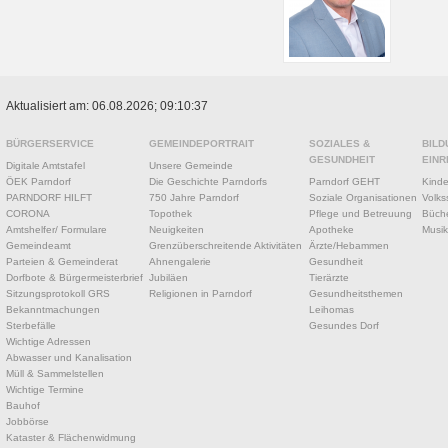
Aktualisiert am: 06.08.2026; 09:10:37
BÜRGERSERVICE
GEMEINDEPORTRAIT
SOZIALES &
BILD
GESUNDHEIT
EINR
Digitale Amtstafel
Unsere Gemeinde
ÖEK Parndorf
Die Geschichte Parndorfs
Parndorf GEHT
Kinde
PARNDORF HILFT
750 Jahre Parndorf
Soziale Organisationen
Volks
CORONA
Topothek
Pflege und Betreuung
Büche
Amtshelfer/ Formulare
Neuigkeiten
Apotheke
Musik
Gemeindeamt
Grenzüberschreitende Aktivitäten
Ärzte/Hebammen
Parteien & Gemeinderat
Ahnengalerie
Gesundheit
Dorfbote & Bürgermeisterbrief
Jubiläen
Tierärzte
Sitzungsprotokoll GRS
Religionen in Parndorf
Gesundheitsthemen
Bekanntmachungen
Leihomas
Sterbefälle
Gesundes Dorf
Wichtige Adressen
Abwasser und Kanalisation
Müll & Sammelstellen
Wichtige Termine
Bauhof
Jobbörse
Kataster & Flächenwidmung