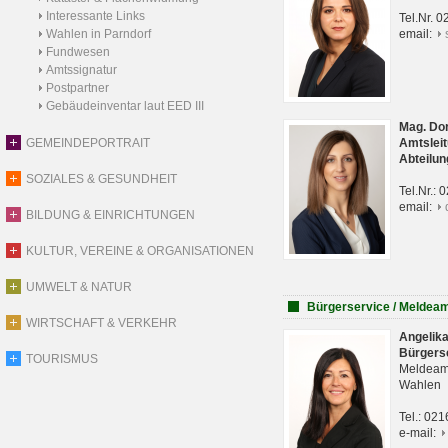
Interessante Links
Tel.Nr. 
Wahlen in Parndorf
email:
Fundwesen
Amtssignatur
Postpartner
Gebäudeinventar laut EED III
Mag. Do
GEMEINDEPORTRAIT
Amtsleit
Abteilun
SOZIALES & GESUNDHEIT
Tel.Nr.:
email:
BILDUNG & EINRICHTUNGEN
KULTUR, VEREINE & ORGANISATIONEN
UMWELT & NATUR
Bürgerservice / Meldea
WIRTSCHAFT & VERKEHR
Angelik
Bürgers
TOURISMUS
Meldeam
Wahlen
Tel.: 02
e-mail: