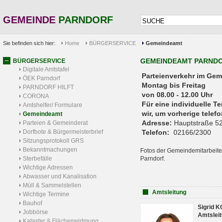
GEMEINDE
PARNDORF
Sie befinden sich hier:
Home
BÜRGERSERVICE
Gemeindeamt
GEMEINDEAMT PARND
BÜRGERSERVICE
Digitale Amtstafel
Parteienverkehr 
ÖEK Parndorf
Montag bis Freitag
PARNDORF HILFT
von 08.00 - 12.00 Uhr
CORONA
Für eine individuelle T
Amtshelfer/ Formulare
wir, um vorherige tele
Gemeindeamt
Adresse:
Hauptstraße 52
Parteien & Gemeinderat
Dorfbote & Bürgermeisterbrief
Telefon:
02166/2300
Sitzungsprotokoll GRS
Bekanntmachungen
Fotos der Gemeindemitarbeite
Sterbefälle
Parndorf.
Wichtige Adressen
Abwasser und Kanalisation
Müll & Sammelstellen
Amtsleitung
Wichtige Termine
Bauhof
Sigrid 
Jobbörse
Amtsleit
Kataster & Flächenwidmung