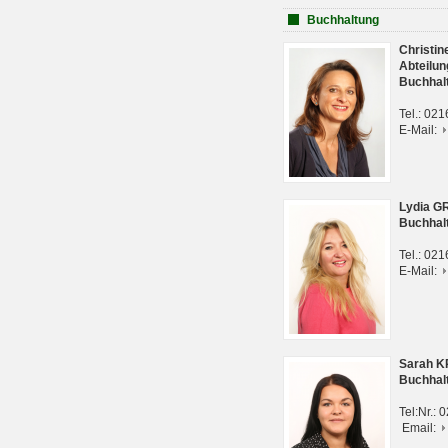
Buchhaltung
Christi
Abteilun
Buchhal
Tel.: 02
E-Mail:
Lydia G
Buchhal
Tel.: 02
E-Mail:
Sarah 
Buchhal
Tel:Nr.:
Email: