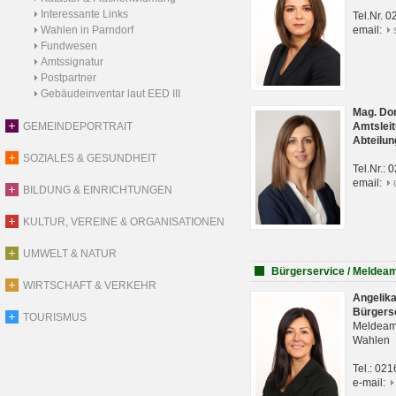
Interessante Links
Tel.Nr. 
Wahlen in Parndorf
email:
Fundwesen
Amtssignatur
Postpartner
Gebäudeinventar laut EED III
Mag. Do
GEMEINDEPORTRAIT
Amtsleit
Abteilun
SOZIALES & GESUNDHEIT
Tel.Nr.:
email:
BILDUNG & EINRICHTUNGEN
KULTUR, VEREINE & ORGANISATIONEN
UMWELT & NATUR
Bürgerservice / Meldea
WIRTSCHAFT & VERKEHR
Angelik
Bürgers
TOURISMUS
Meldeam
Wahlen
Tel.: 02
e-mail: