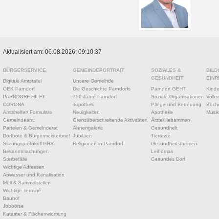
Aktualisiert am: 06.08.2026; 09:10:37
BÜRGERSERVICE
GEMEINDEPORTRAIT
SOZIALES &
BILD
GESUNDHEIT
EINR
Digitale Amtstafel
Unsere Gemeinde
ÖEK Parndorf
Die Geschichte Parndorfs
Parndorf GEHT
Kinde
PARNDORF HILFT
750 Jahre Parndorf
Soziale Organisationen
Volks
CORONA
Topothek
Pflege und Betreuung
Büche
Amtshelfer/ Formulare
Neuigkeiten
Apotheke
Musik
Gemeindeamt
Grenzüberschreitende Aktivitäten
Ärzte/Hebammen
Parteien & Gemeinderat
Ahnengalerie
Gesundheit
Dorfbote & Bürgermeisterbrief
Jubiläen
Tierärzte
Sitzungsprotokoll GRS
Religionen in Parndorf
Gesundheitsthemen
Bekanntmachungen
Leihomas
Sterbefälle
Gesundes Dorf
Wichtige Adressen
Abwasser und Kanalisation
Müll & Sammelstellen
Wichtige Termine
Bauhof
Jobbörse
Kataster & Flächenwidmung