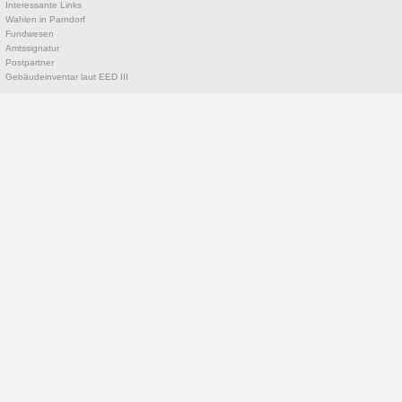
Interessante Links
Wahlen in Parndorf
Fundwesen
Amtssignatur
Postpartner
Gebäudeinventar laut EED III