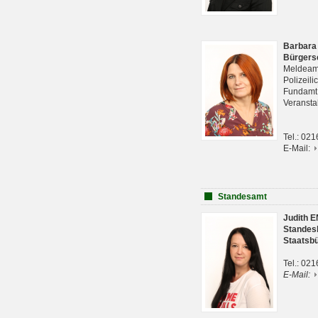
Barbara
Bürgers
Meldeam
Polizeil
Fundam
Veranst
Tel.: 02
E-Mail:
Standesamt
Judith 
Standes
Staatsb
Tel.: 02
E-Mail: