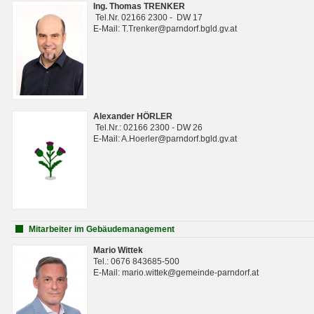
Ing. Thomas TRENKER
Tel.Nr. 02166 2300 - DW 17
E-Mail: T.Trenker@parndorf.bgld.gv.at
Alexander HÖRLER
Tel.Nr.: 02166 2300 - DW 26
E-Mail: A.Hoerler@parndorf.bgld.gv.at
Mitarbeiter im Gebäudemanagement
Mario Wittek
Tel.: 0676 843685-500
E-Mail: mario.wittek@gemeinde-parndorf.at