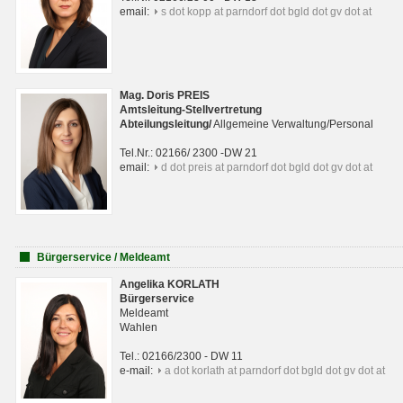
email:
s dot kopp at parndorf dot bgld dot gv dot at
Mag. Doris PREIS
Amtsleitung-Stellvertretung
Abteilungsleitun
g
/
Allgemeine Verwaltung/Personal
Tel.Nr.: 02166/ 2300 -DW 21
email:
d dot preis at parndorf dot bgld dot gv dot at
Bürgerservice / Meldeamt
Angelika KORLATH
Bürgerservice
Meldeamt
Wahlen
Tel.: 02166/2300 - DW 11
e-mail:
a dot korlath at parndorf dot bgld dot gv dot at