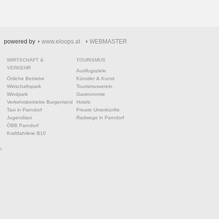
powered by
www.eloops.at
WEBMASTER
WIRTSCHAFT &
TOURISMUS
VERKEHR
Ausflugsziele
Örtliche Betriebe
Künstler & Kunst
Wirtschaftspark
Tourismusverein
Windpark
Gastronomie
Verkehrsbetriebe Burgenland
Hotels
Taxi in Parndorf
Private Unterkünfte
Jugendtaxi
Radwege in Parndorf
ÖBB Parndorf
Kraftfahrlinie B10
n