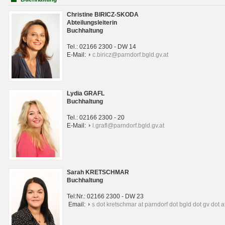
Christine BIRICZ-SKODA
Abteilungsleiterin
Buchhaltung
Tel.: 02166 2300 - DW 14
E-Mail:
c.biricz@parndorf.bgld.gv.at
Lydia GRAFL
Buchhaltung
Tel.: 02166 2300 - 20
E-Mail:
l.grafl@parndorf.bgld.gv.at
Sarah KRETSCHMAR
Buchhaltung
Tel:Nr.: 02166 2300 - DW 23
Email:
s dot kretschmar at parndorf dot bgld dot gv dot a