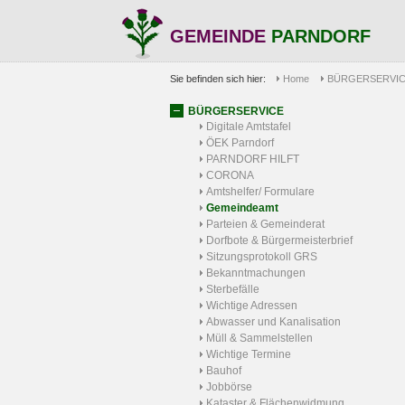
GEMEINDE
PARNDORF
Sie befinden sich hier:
Home
BÜRGERSERVI
BÜRGERSERVICE
Digitale Amtstafel
ÖEK Parndorf
PARNDORF HILFT
CORONA
Amtshelfer/ Formulare
Gemeindeamt
Parteien & Gemeinderat
Dorfbote & Bürgermeisterbrief
Sitzungsprotokoll GRS
Bekanntmachungen
Sterbefälle
Wichtige Adressen
Abwasser und Kanalisation
Müll & Sammelstellen
Wichtige Termine
Bauhof
Jobbörse
Kataster & Flächenwidmung