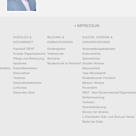
IMPRESSUM
SOZIALES &
BILDUNG &
KULTUR, VEREINE &
GESUNDHEIT
EINRICHTUNGEN
ORGANISATIONEN
s
Parndorf GEHT
Kindergärten
Veranstaltungskalender
Soziale Organisationen
Volksschule
Kulturvereine
Pflege und Betreuung
Bücherei
Sportvereine
Apotheke
Musikschule in Parndorf
Soziale Vereine
ivitäten
Ärzte/Hebammen
Naturvereine
Gesundheit
"das Wurzelwerk"
Tierärzte
Kinderfreunde Parndorf
Gesundheitsthemen
Weitere Vereine
Leihomas
Feuerwehr
Gesundes Dorf
NGO - Non-Governmental Organisatio
Dorferneuerung
Tierheim
Vereinsförderung
Service für Vereine
1.Parndorfer Grill- und Genuss Verein
Markt der Erde