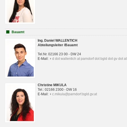
Bauamt
Ing. Daniel WALLENTICH
Abteilungsleiter /Bauamt
Tel.Nr. 02166 23 00 - DW 24
E-Mail:
d dot wallentich at parndorf dot bgld dot gv dot at
Christine MIKULA
Tel.: 02166 2300 - DW 16
E-Mail:
c.mikula@parndorf.bgld.gv.at