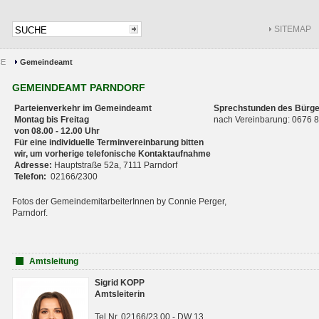
SITEMAP
CE
Gemeindeamt
GEMEINDEAMT PARNDORF
Parteienverkehr im Gemeindeamt
Sprechstunden des Bürge
Montag bis Freitag
nach Vereinbarung: 0676
von 08.00 - 12.00 Uhr
Für eine individuelle Terminvereinbarung bitten
wir, um vorherige telefonische Kontaktaufnahme
Adresse:
Hauptstraße 52a, 7111 Parndorf
Telefon:
02166/2300
Fotos der GemeindemitarbeiterInnen by Connie Perger,
Parndorf.
Amtsleitung
Sigrid KOPP
Amtsleiterin
Tel.Nr. 02166/23 00 - DW 13