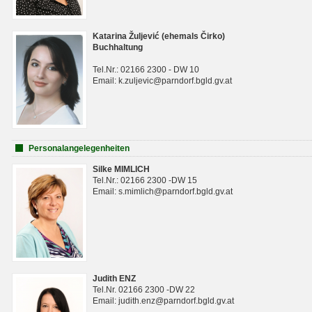
Katarina Žuljević (ehemals Čirko)
Buchhaltung
Tel.Nr.: 02166 2300 - DW 10
Email: k.zuljevic@parndorf.bgld.gv.at
Personalangelegenheiten
Silke MIMLICH
Tel.Nr.: 02166 2300 -DW 15
Email: s.mimlich@parndorf.bgld.gv.at
Judith ENZ
Tel.Nr. 02166 2300 -DW 22
Email: judith.enz@parndorf.bgld.gv.at