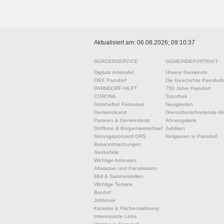
Aktualisiert am: 06.08.2026; 09:10:37
BÜRGERSERVICE
GEMEINDEPORTRAIT
Digitale Amtstafel
Unsere Gemeinde
ÖEK Parndorf
Die Geschichte Parndorf
PARNDORF HILFT
750 Jahre Parndorf
CORONA
Topothek
Amtshelfer/ Formulare
Neuigkeiten
Gemeindeamt
Grenzüberschreitende Akt
Parteien & Gemeinderat
Ahnengalerie
Dorfbote & Bürgermeisterbrief
Jubiläen
Sitzungsprotokoll GRS
Religionen in Parndorf
Bekanntmachungen
Sterbefälle
Wichtige Adressen
Abwasser und Kanalisation
Müll & Sammelstellen
Wichtige Termine
Bauhof
Jobbörse
Kataster & Flächenwidmung
Interessante Links