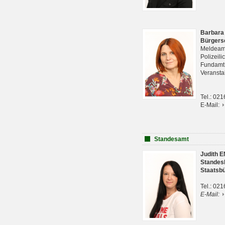
Barbara
Bürgers
Meldeam
Polizeil
Fundam
Veranst
Tel.: 02
E-Mail:
Standesamt
Judith 
Standes
Staatsb
Tel.: 02
E-Mail: