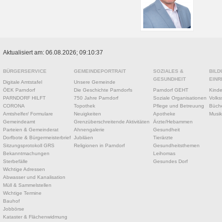
Aktualisiert am: 06.08.2026; 09:10:37
BÜRGERSERVICE
GEMEINDEPORTRAIT
SOZIALES &
BILD
GESUNDHEIT
EINR
Digitale Amtstafel
Unsere Gemeinde
ÖEK Parndorf
Die Geschichte Parndorfs
Parndorf GEHT
Kinde
PARNDORF HILFT
750 Jahre Parndorf
Soziale Organisationen
Volks
CORONA
Topothek
Pflege und Betreuung
Büche
Amtshelfer/ Formulare
Neuigkeiten
Apotheke
Musik
Gemeindeamt
Grenzüberschreitende Aktivitäten
Ärzte/Hebammen
Parteien & Gemeinderat
Ahnengalerie
Gesundheit
Dorfbote & Bürgermeisterbrief
Jubiläen
Tierärzte
Sitzungsprotokoll GRS
Religionen in Parndorf
Gesundheitsthemen
Bekanntmachungen
Leihomas
Sterbefälle
Gesundes Dorf
Wichtige Adressen
Abwasser und Kanalisation
Müll & Sammelstellen
Wichtige Termine
Bauhof
Jobbörse
Kataster & Flächenwidmung