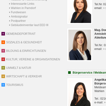
Interessante Links
Tel.Nr. 
Wahlen in Parndorf
email:
Fundwesen
Amtssignatur
Postpartner
Gebäudeinventar laut EED III
Mag. Do
GEMEINDEPORTRAIT
Amtsleit
Abteilun
SOZIALES & GESUNDHEIT
Tel.Nr.:
email:
BILDUNG & EINRICHTUNGEN
KULTUR, VEREINE & ORGANISATIONEN
UMWELT & NATUR
Bürgerservice / Meldea
WIRTSCHAFT & VERKEHR
Angelik
Bürgers
TOURISMUS
Meldeam
Wahlen
Tel.: 02
e-mail: