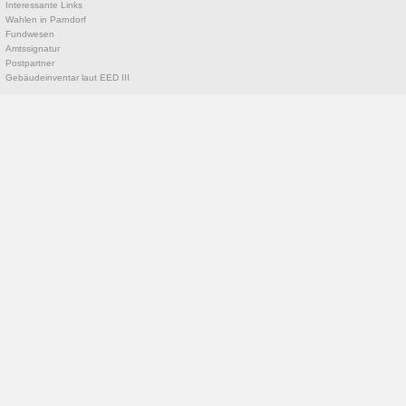
Interessante Links
Wahlen in Parndorf
Fundwesen
Amtssignatur
Postpartner
Gebäudeinventar laut EED III