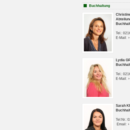
Buchhaltung
Christi
Abteilun
Buchhal
Tel.: 02
E-Mail:
Lydia G
Buchhal
Tel.: 02
E-Mail:
Sarah 
Buchhal
Tel:Nr.:
Email: