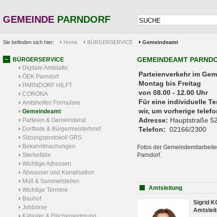
GEMEINDE
PARNDORF
Sie befinden sich hier:
Home
BÜRGERSERVICE
Gemeindeamt
GEMEINDEAMT PARND
BÜRGERSERVICE
Digitale Amtstafel
Parteienverkehr 
ÖEK Parndorf
Montag bis Freitag
PARNDORF HILFT
von 08.00 - 12.00 Uhr
CORONA
Für eine individuelle T
Amtshelfer/ Formulare
wir, um vorherige tele
Gemeindeamt
Adresse:
Hauptstraße 52
Parteien & Gemeinderat
Dorfbote & Bürgermeisterbrief
Telefon:
02166/2300
Sitzungsprotokoll GRS
Bekanntmachungen
Fotos der Gemeindemitarbeite
Sterbefälle
Parndorf.
Wichtige Adressen
Abwasser und Kanalisation
Müll & Sammelstellen
Amtsleitung
Wichtige Termine
Bauhof
Sigrid 
Jobbörse
Amtsleit
Kataster & Flächenwidmung