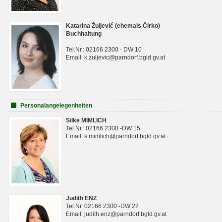
Katarina Žuljević (ehemals Čirko)
Buchhaltung
Tel.Nr.: 02166 2300 - DW 10
Email: k.zuljevic@parndorf.bgld.gv.at
Personalangelegenheiten
Silke MIMLICH
Tel.Nr.: 02166 2300 -DW 15
Email: s.mimlich@parndorf.bgld.gv.at
Judith ENZ
Tel.Nr. 02166 2300 -DW 22
Email: judith.enz@parndorf.bgld.gv.at