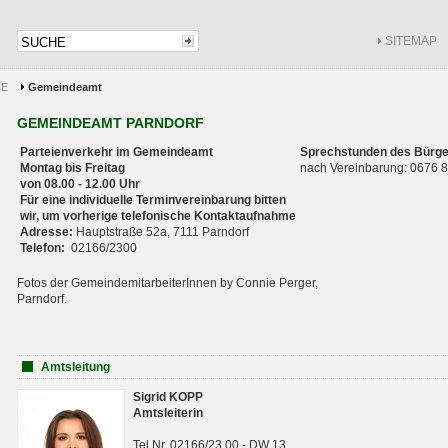
SITEMAP
CE
Gemeindeamt
GEMEINDEAMT PARNDORF
Parteienverkehr im Gemeindeamt
Sprechstunden des Bürge
Montag bis Freitag
nach Vereinbarung: 0676
von 08.00 - 12.00 Uhr
Für eine individuelle Terminvereinbarung bitten
wir, um vorherige telefonische Kontaktaufnahme
Adresse:
Hauptstraße 52a, 7111 Parndorf
Telefon:
02166/2300
Fotos der GemeindemitarbeiterInnen by Connie Perger,
Parndorf.
Amtsleitung
Sigrid KOPP
Amtsleiterin
Tel.Nr. 02166/23 00 - DW 13