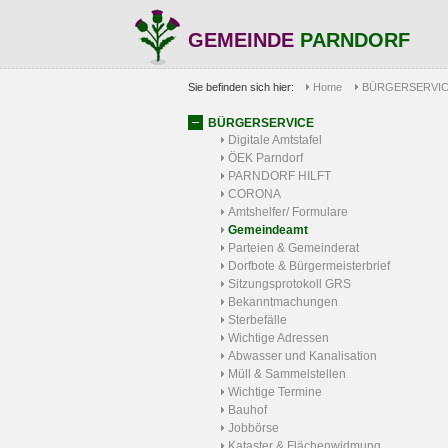
GEMEINDE
PARNDORF
Sie befinden sich hier:
Home
BÜRGERSERVI
BÜRGERSERVICE
Digitale Amtstafel
ÖEK Parndorf
PARNDORF HILFT
CORONA
Amtshelfer/ Formulare
Gemeindeamt
Parteien & Gemeinderat
Dorfbote & Bürgermeisterbrief
Sitzungsprotokoll GRS
Bekanntmachungen
Sterbefälle
Wichtige Adressen
Abwasser und Kanalisation
Müll & Sammelstellen
Wichtige Termine
Bauhof
Jobbörse
Kataster & Flächenwidmung