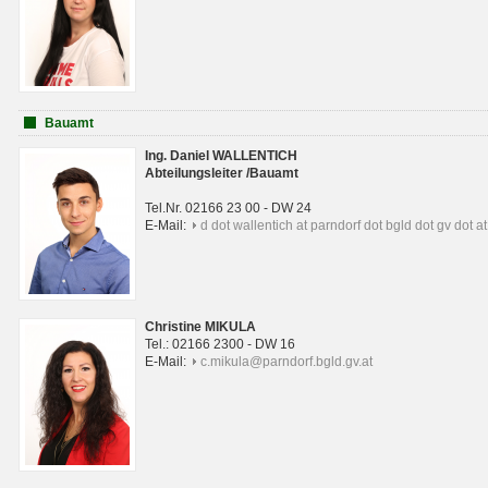
Bauamt
Ing. Daniel WALLENTICH
Abteilungsleiter /Bauamt
Tel.Nr. 02166 23 00 - DW 24
E-Mail:
d dot wallentich at parndorf dot bgld dot gv dot at
Christine MIKULA
Tel.: 02166 2300 - DW 16
E-Mail:
c.mikula@parndorf.bgld.gv.at