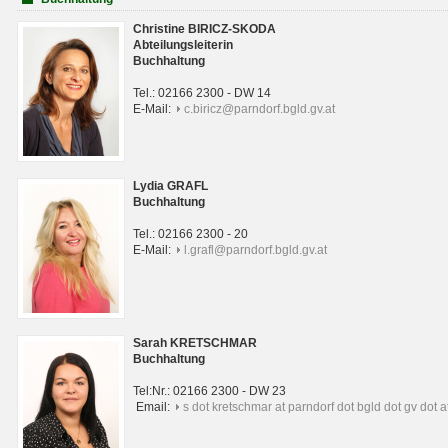
Christine BIRICZ-SKODA
Abteilungsleiterin
Buchhaltung
Tel.: 02166 2300 - DW 14
E-Mail:
c.biricz@parndorf.bgld.gv.at
Lydia GRAFL
Buchhaltung
Tel.: 02166 2300 - 20
E-Mail:
l.grafl@parndorf.bgld.gv.at
Sarah KRETSCHMAR
Buchhaltung
Tel:Nr.: 02166 2300 - DW 23
Email:
s dot kretschmar at parndorf dot bgld dot gv dot a