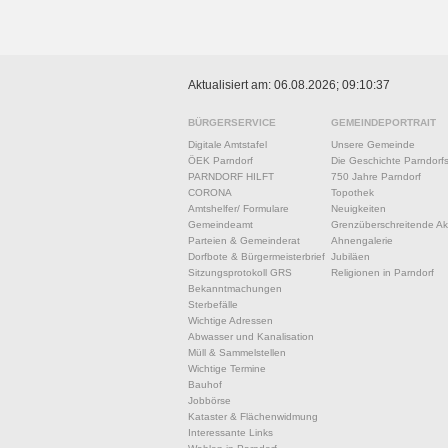
Aktualisiert am: 06.08.2026; 09:10:37
BÜRGERSERVICE
GEMEINDEPORTRAIT
Digitale Amtstafel
Unsere Gemeinde
ÖEK Parndorf
Die Geschichte Parndorf
PARNDORF HILFT
750 Jahre Parndorf
CORONA
Topothek
Amtshelfer/ Formulare
Neuigkeiten
Gemeindeamt
Grenzüberschreitende Akt
Parteien & Gemeinderat
Ahnengalerie
Dorfbote & Bürgermeisterbrief
Jubiläen
Sitzungsprotokoll GRS
Religionen in Parndorf
Bekanntmachungen
Sterbefälle
Wichtige Adressen
Abwasser und Kanalisation
Müll & Sammelstellen
Wichtige Termine
Bauhof
Jobbörse
Kataster & Flächenwidmung
Interessante Links