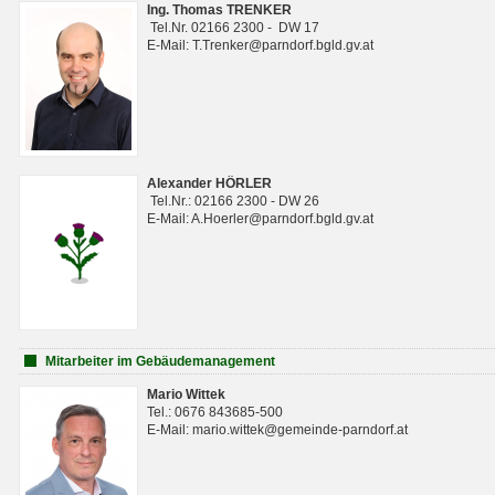
Ing. Thomas TRENKER
Tel.Nr. 02166 2300 - DW 17
E-Mail: T.Trenker@parndorf.bgld.gv.at
Alexander HÖRLER
Tel.Nr.: 02166 2300 - DW 26
E-Mail: A.Hoerler@parndorf.bgld.gv.at
Mitarbeiter im Gebäudemanagement
Mario Wittek
Tel.: 0676 843685-500
E-Mail: mario.wittek@gemeinde-parndorf.at