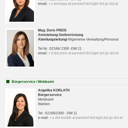
email:
s dot kopp at parndorf dot bgld dot gv dot at
Mag. Doris PREIS
Amtsleitung-Stellvertretung
Abteilungsleitun
g
/
Allgemeine Verwaltung/Personal
Tel.Nr.: 02166/ 2300 -DW 21
email:
d dot preis at parndorf dot bgld dot gv dot at
Bürgerservice / Meldeamt
Angelika KORLATH
Bürgerservice
Meldeamt
Wahlen
Tel.: 02166/2300 - DW 11
e-mail:
a dot korlath at parndorf dot bgld dot gv dot at