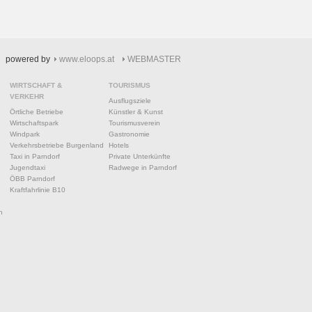
powered by
www.eloops.at
WEBMASTER
WIRTSCHAFT &
TOURISMUS
VERKEHR
Ausflugsziele
Örtliche Betriebe
Künstler & Kunst
Wirtschaftspark
Tourismusverein
Windpark
Gastronomie
Verkehrsbetriebe Burgenland
Hotels
Taxi in Parndorf
Private Unterkünfte
Jugendtaxi
Radwege in Parndorf
ÖBB Parndorf
Kraftfahrlinie B10
n