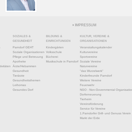
IMPRESSUM
SOZIALES &
BILDUNG &
KULTUR, VEREINE &
GESUNDHEIT
EINRICHTUNGEN
ORGANISATIONEN
s
Parndorf GEHT
Kindergärten
Veranstaltungskalender
Soziale Organisationen
Volksschule
Kulturvereine
Pflege und Betreuung
Bücherei
Sportvereine
Apotheke
Musikschule in Parndorf
Soziale Vereine
ivitäten
Ärzte/Hebammen
Naturvereine
Gesundheit
"das Wurzelwerk"
Tierärzte
Kinderfreunde Parndorf
Gesundheitsthemen
Weitere Vereine
Leihomas
Feuerwehr
Gesundes Dorf
NGO - Non-Governmental Organisatio
Dorferneuerung
Tierheim
Vereinsförderung
Service für Vereine
1.Parndorfer Grill- und Genuss Verein
Markt der Erde