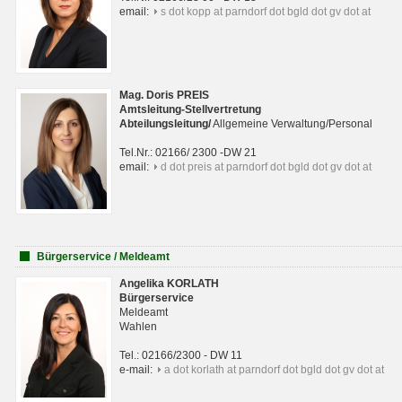
email:
s dot kopp at parndorf dot bgld dot gv dot at
Mag. Doris PREIS
Amtsleitung-Stellvertretung
Abteilungsleitun
g
/
Allgemeine Verwaltung/Personal
Tel.Nr.: 02166/ 2300 -DW 21
email:
d dot preis at parndorf dot bgld dot gv dot at
Bürgerservice / Meldeamt
Angelika KORLATH
Bürgerservice
Meldeamt
Wahlen
Tel.: 02166/2300 - DW 11
e-mail:
a dot korlath at parndorf dot bgld dot gv dot at