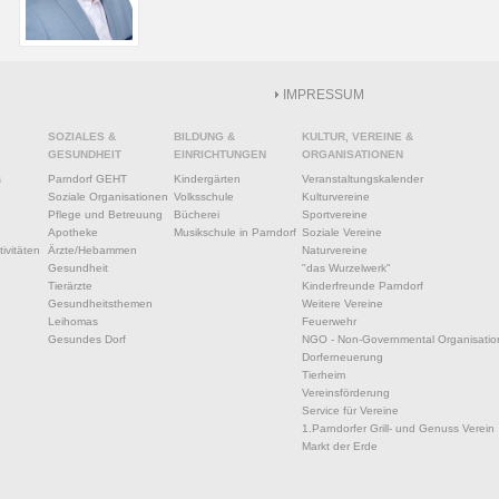
IMPRESSUM
SOZIALES &
BILDUNG &
KULTUR, VEREINE &
GESUNDHEIT
EINRICHTUNGEN
ORGANISATIONEN
s
Parndorf GEHT
Kindergärten
Veranstaltungskalender
Soziale Organisationen
Volksschule
Kulturvereine
Pflege und Betreuung
Bücherei
Sportvereine
Apotheke
Musikschule in Parndorf
Soziale Vereine
ivitäten
Ärzte/Hebammen
Naturvereine
Gesundheit
"das Wurzelwerk"
Tierärzte
Kinderfreunde Parndorf
Gesundheitsthemen
Weitere Vereine
Leihomas
Feuerwehr
Gesundes Dorf
NGO - Non-Governmental Organisatio
Dorferneuerung
Tierheim
Vereinsförderung
Service für Vereine
1.Parndorfer Grill- und Genuss Verein
Markt der Erde