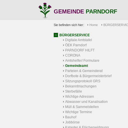
GEMEINDE
PARNDORF
Sie befinden sich hier:
Home
BÜRGERSERVI
BÜRGERSERVICE
Digitale Amtstafel
ÖEK Parndorf
PARNDORF HILFT
CORONA
Amtshelfer/ Formulare
Gemeindeamt
Parteien & Gemeinderat
Dorfbote & Bürgermeisterbrief
Sitzungsprotokoll GRS
Bekanntmachungen
Sterbefälle
Wichtige Adressen
Abwasser und Kanalisation
Müll & Sammelstellen
Wichtige Termine
Bauhof
Jobbörse
Kataster & Flächenwidmung