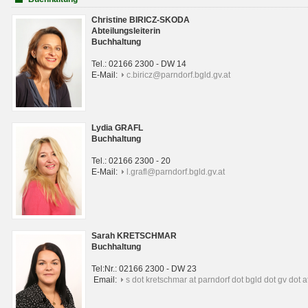
Christine BIRICZ-SKODA
Abteilungsleiterin
Buchhaltung
Tel.: 02166 2300 - DW 14
E-Mail:
c.biricz@parndorf.bgld.gv.at
Lydia GRAFL
Buchhaltung
Tel.: 02166 2300 - 20
E-Mail:
l.grafl@parndorf.bgld.gv.at
Sarah KRETSCHMAR
Buchhaltung
Tel:Nr.: 02166 2300 - DW 23
Email:
s dot kretschmar at parndorf dot bgld dot gv dot a