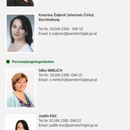
Katarina Žuljević (ehemals Čirko)
Buchhaltung
Tel.Nr.: 02166 2300 - DW 10
Email: k.zuljevic@parndorf.bgld.gv.at
Personalangelegenheiten
Silke MIMLICH
Tel.Nr.: 02166 2300 -DW 15
Email: s.mimlich@parndorf.bgld.gv.at
Judith ENZ
Tel.Nr. 02166 2300 -DW 22
Email: judith.enz@parndorf.bgld.gv.at