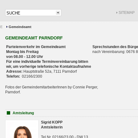
SITEMAP
CE
Gemeindeamt
GEMEINDEAMT PARNDORF
Parteienverkehr im Gemeindeamt
Sprechstunden des Bürge
Montag bis Freitag
nach Vereinbarung: 0676
von 08.00 - 12.00 Uhr
Für eine individuelle Terminvereinbarung bitten
wir, um vorherige telefonische Kontaktaufnahme
Adresse:
Hauptstraße 52a, 7111 Parndorf
Telefon:
02166/2300
Fotos der GemeindemitarbeiterInnen by Connie Perger,
Parndorf.
Amtsleitung
Sigrid KOPP
Amtsleiterin
Tel.Nr. 02166/23 00 - DW 13