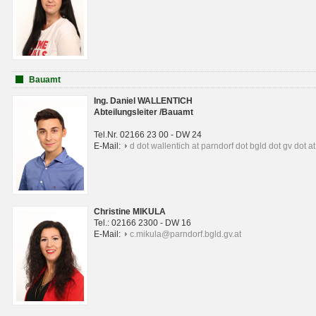
Bauamt
Ing. Daniel WALLENTICH
Abteilungsleiter /Bauamt
Tel.Nr. 02166 23 00 - DW 24
E-Mail:
d dot wallentich at parndorf dot bgld dot gv dot at
Christine MIKULA
Tel.: 02166 2300 - DW 16
E-Mail:
c.mikula@parndorf.bgld.gv.at