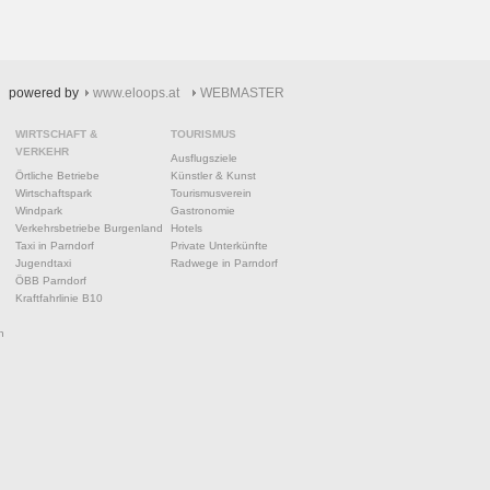
powered by
www.eloops.at
WEBMASTER
WIRTSCHAFT &
TOURISMUS
VERKEHR
Ausflugsziele
Örtliche Betriebe
Künstler & Kunst
Wirtschaftspark
Tourismusverein
Windpark
Gastronomie
Verkehrsbetriebe Burgenland
Hotels
Taxi in Parndorf
Private Unterkünfte
Jugendtaxi
Radwege in Parndorf
ÖBB Parndorf
Kraftfahrlinie B10
n