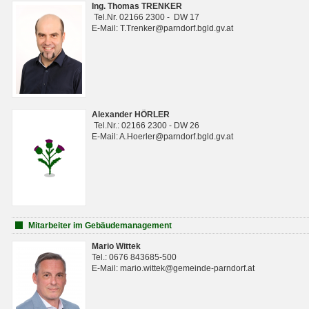
Ing. Thomas TRENKER
Tel.Nr. 02166 2300 - DW 17
E-Mail: T.Trenker@parndorf.bgld.gv.at
Alexander HÖRLER
Tel.Nr.: 02166 2300 - DW 26
E-Mail: A.Hoerler@parndorf.bgld.gv.at
Mitarbeiter im Gebäudemanagement
Mario Wittek
Tel.: 0676 843685-500
E-Mail: mario.wittek@gemeinde-parndorf.at