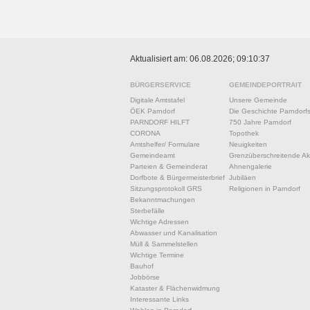
Aktualisiert am: 06.08.2026; 09:10:37
BÜRGERSERVICE
GEMEINDEPORTRAIT
Digitale Amtstafel
Unsere Gemeinde
ÖEK Parndorf
Die Geschichte Parndorf
PARNDORF HILFT
750 Jahre Parndorf
CORONA
Topothek
Amtshelfer/ Formulare
Neuigkeiten
Gemeindeamt
Grenzüberschreitende Akt
Parteien & Gemeinderat
Ahnengalerie
Dorfbote & Bürgermeisterbrief
Jubiläen
Sitzungsprotokoll GRS
Religionen in Parndorf
Bekanntmachungen
Sterbefälle
Wichtige Adressen
Abwasser und Kanalisation
Müll & Sammelstellen
Wichtige Termine
Bauhof
Jobbörse
Kataster & Flächenwidmung
Interessante Links