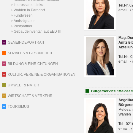
Interessante Links
Tel.Nr. 
Wahlen in Parndorf
email:
Fundwesen
Amtssignatur
Postpartner
Gebäudeinventar laut EED III
Mag. Do
GEMEINDEPORTRAIT
Amtsleit
Abteilun
SOZIALES & GESUNDHEIT
Tel.Nr.:
email:
BILDUNG & EINRICHTUNGEN
KULTUR, VEREINE & ORGANISATIONEN
UMWELT & NATUR
Bürgerservice / Meldea
WIRTSCHAFT & VERKEHR
Angelik
Bürgers
TOURISMUS
Meldeam
Wahlen
Tel.: 02
e-mail: