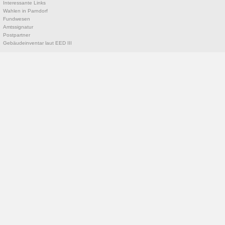
Interessante Links
Wahlen in Parndorf
Fundwesen
Amtssignatur
Postpartner
Gebäudeinventar laut EED III