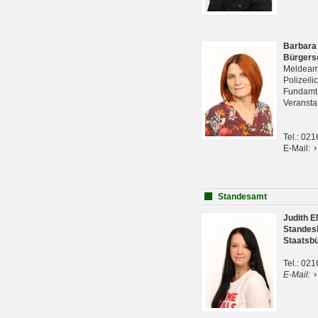
Barbara
Bürgers
Meldeam
Polizeil
Fundam
Veranst
Tel.: 02
E-Mail:
Standesamt
Judith 
Standes
Staatsb
Tel.: 02
E-Mail: