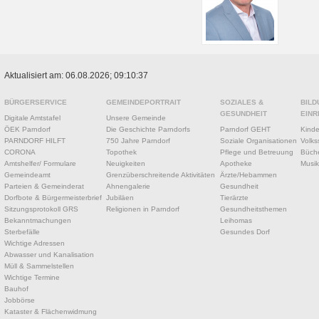
Aktualisiert am: 06.08.2026; 09:10:37
BÜRGERSERVICE
GEMEINDEPORTRAIT
SOZIALES &
BILD
GESUNDHEIT
EINR
Digitale Amtstafel
Unsere Gemeinde
ÖEK Parndorf
Die Geschichte Parndorfs
Parndorf GEHT
Kinde
PARNDORF HILFT
750 Jahre Parndorf
Soziale Organisationen
Volks
CORONA
Topothek
Pflege und Betreuung
Büche
Amtshelfer/ Formulare
Neuigkeiten
Apotheke
Musik
Gemeindeamt
Grenzüberschreitende Aktivitäten
Ärzte/Hebammen
Parteien & Gemeinderat
Ahnengalerie
Gesundheit
Dorfbote & Bürgermeisterbrief
Jubiläen
Tierärzte
Sitzungsprotokoll GRS
Religionen in Parndorf
Gesundheitsthemen
Bekanntmachungen
Leihomas
Sterbefälle
Gesundes Dorf
Wichtige Adressen
Abwasser und Kanalisation
Müll & Sammelstellen
Wichtige Termine
Bauhof
Jobbörse
Kataster & Flächenwidmung