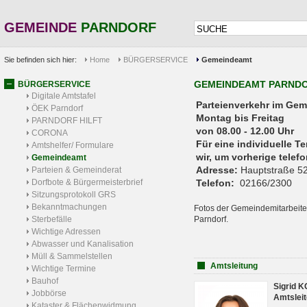
GEMEINDE
PARNDORF
Sie befinden sich hier:
Home
BÜRGERSERVICE
Gemeindeamt
GEMEINDEAMT PARND
BÜRGERSERVICE
Digitale Amtstafel
Parteienverkehr 
ÖEK Parndorf
Montag bis Freitag
PARNDORF HILFT
von 08.00 - 12.00 Uhr
CORONA
Für eine individuelle T
Amtshelfer/ Formulare
wir, um vorherige tele
Gemeindeamt
Adresse:
Hauptstraße 52
Parteien & Gemeinderat
Dorfbote & Bürgermeisterbrief
Telefon:
02166/2300
Sitzungsprotokoll GRS
Bekanntmachungen
Fotos der Gemeindemitarbeite
Sterbefälle
Parndorf.
Wichtige Adressen
Abwasser und Kanalisation
Müll & Sammelstellen
Amtsleitung
Wichtige Termine
Bauhof
Sigrid 
Jobbörse
Amtsleit
Kataster & Flächenwidmung