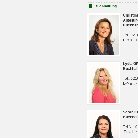
Buchhaltung
Christi
Abteilun
Buchhal
Tel.: 02
E-Mail:
Lydia G
Buchhal
Tel.: 02
E-Mail:
Sarah 
Buchhal
Tel:Nr.:
Email: