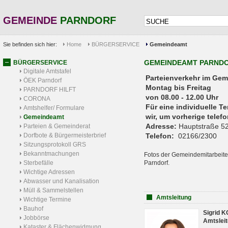
GEMEINDE
PARNDORF
Sie befinden sich hier:
Home
BÜRGERSERVICE
Gemeindeamt
GEMEINDEAMT PARND
BÜRGERSERVICE
Digitale Amtstafel
Parteienverkehr 
ÖEK Parndorf
Montag bis Freitag
PARNDORF HILFT
von 08.00 - 12.00 Uhr
CORONA
Für eine individuelle T
Amtshelfer/ Formulare
wir, um vorherige tele
Gemeindeamt
Adresse:
Hauptstraße 52
Parteien & Gemeinderat
Dorfbote & Bürgermeisterbrief
Telefon:
02166/2300
Sitzungsprotokoll GRS
Bekanntmachungen
Fotos der Gemeindemitarbeite
Sterbefälle
Parndorf.
Wichtige Adressen
Abwasser und Kanalisation
Müll & Sammelstellen
Amtsleitung
Wichtige Termine
Bauhof
Sigrid 
Jobbörse
Amtsleit
Kataster & Flächenwidmung