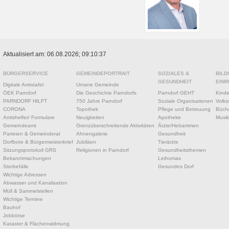
Aktualisiert am: 06.08.2026; 09:10:37
BÜRGERSERVICE
GEMEINDEPORTRAIT
SOZIALES &
BILD
GESUNDHEIT
EINR
Digitale Amtstafel
Unsere Gemeinde
ÖEK Parndorf
Die Geschichte Parndorfs
Parndorf GEHT
Kinde
PARNDORF HILFT
750 Jahre Parndorf
Soziale Organisationen
Volks
CORONA
Topothek
Pflege und Betreuung
Büche
Amtshelfer/ Formulare
Neuigkeiten
Apotheke
Musik
Gemeindeamt
Grenzüberschreitende Aktivitäten
Ärzte/Hebammen
Parteien & Gemeinderat
Ahnengalerie
Gesundheit
Dorfbote & Bürgermeisterbrief
Jubiläen
Tierärzte
Sitzungsprotokoll GRS
Religionen in Parndorf
Gesundheitsthemen
Bekanntmachungen
Leihomas
Sterbefälle
Gesundes Dorf
Wichtige Adressen
Abwasser und Kanalisation
Müll & Sammelstellen
Wichtige Termine
Bauhof
Jobbörse
Kataster & Flächenwidmung