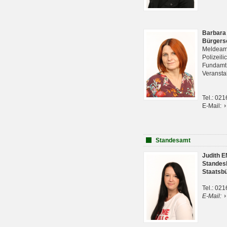
Barbara
Bürgers
Meldeam
Polizeil
Fundam
Veranst
Tel.: 02
E-Mail:
Standesamt
Judith 
Standes
Staatsb
Tel.: 02
E-Mail: