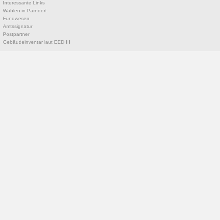
Interessante Links
Wahlen in Parndorf
Fundwesen
Amtssignatur
Postpartner
Gebäudeinventar laut EED III