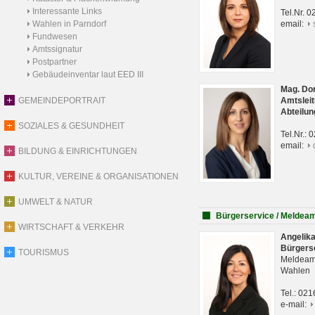
Interessante Links
Tel.Nr. 
Wahlen in Parndorf
email:
Fundwesen
Amtssignatur
Postpartner
Gebäudeinventar laut EED III
Mag. Do
GEMEINDEPORTRAIT
Amtsleit
Abteilun
SOZIALES & GESUNDHEIT
Tel.Nr.:
email:
BILDUNG & EINRICHTUNGEN
KULTUR, VEREINE & ORGANISATIONEN
UMWELT & NATUR
Bürgerservice / Meldea
WIRTSCHAFT & VERKEHR
Angelik
Bürgers
TOURISMUS
Meldeam
Wahlen
Tel.: 02
e-mail: