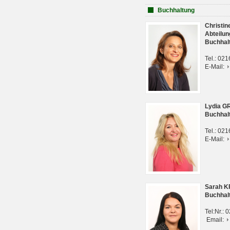
Buchhaltung
Christi
Abteilun
Buchhal
Tel.: 02
E-Mail:
Lydia G
Buchhal
Tel.: 02
E-Mail:
Sarah 
Buchhal
Tel:Nr.:
Email: