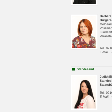
Barbara
Bürgers
Meldeam
Polizeil
Fundam
Veranst
Tel.: 02
E-Mail:
Standesamt
Judith 
Standes
Staatsb
Tel.: 02
E-Mail: