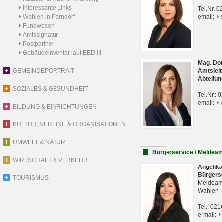
Interessante Links
Tel.Nr. 
Wahlen in Parndorf
email:
Fundwesen
Amtssignatur
Postpartner
Gebäudeinventar laut EED III
Mag. Do
GEMEINDEPORTRAIT
Amtsleit
Abteilun
SOZIALES & GESUNDHEIT
Tel.Nr.:
email:
BILDUNG & EINRICHTUNGEN
KULTUR, VEREINE & ORGANISATIONEN
UMWELT & NATUR
Bürgerservice / Meldea
WIRTSCHAFT & VERKEHR
Angelik
Bürgers
TOURISMUS
Meldeam
Wahlen
Tel.: 02
e-mail: