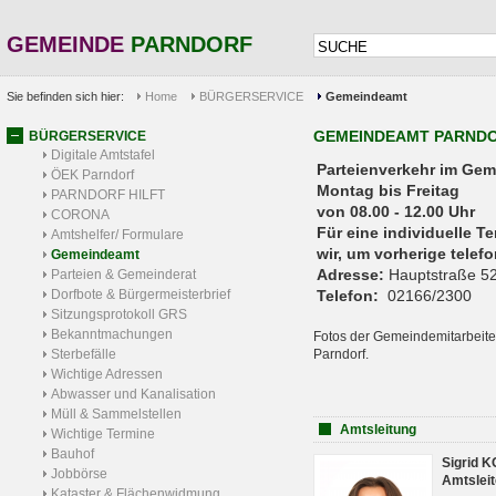
GEMEINDE
PARNDORF
Sie befinden sich hier:
Home
BÜRGERSERVICE
Gemeindeamt
GEMEINDEAMT PARND
BÜRGERSERVICE
Digitale Amtstafel
Parteienverkehr 
ÖEK Parndorf
Montag bis Freitag
PARNDORF HILFT
von 08.00 - 12.00 Uhr
CORONA
Für eine individuelle T
Amtshelfer/ Formulare
wir, um vorherige tele
Gemeindeamt
Adresse:
Hauptstraße 52
Parteien & Gemeinderat
Dorfbote & Bürgermeisterbrief
Telefon:
02166/2300
Sitzungsprotokoll GRS
Bekanntmachungen
Fotos der Gemeindemitarbeite
Sterbefälle
Parndorf.
Wichtige Adressen
Abwasser und Kanalisation
Müll & Sammelstellen
Amtsleitung
Wichtige Termine
Bauhof
Sigrid 
Jobbörse
Amtsleit
Kataster & Flächenwidmung