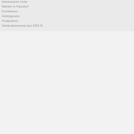
Interessante Links
Wahlen in Parndorf
Fundwesen
Amtssignatur
Postpartner
Gebäudeinventar laut EED III