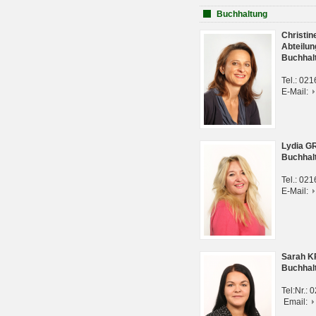
Buchhaltung
Christi
Abteilun
Buchhal
Tel.: 02
E-Mail:
Lydia G
Buchhal
Tel.: 02
E-Mail:
Sarah 
Buchhal
Tel:Nr.:
Email: