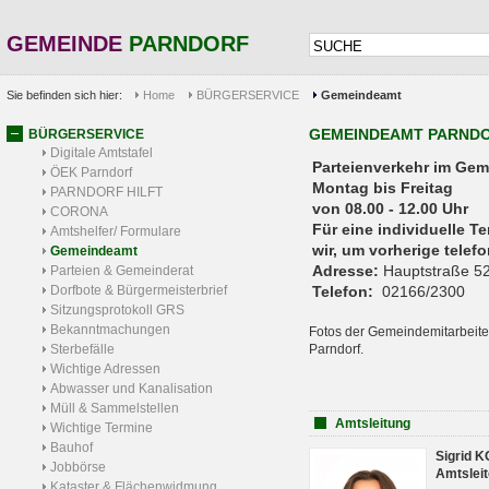
GEMEINDE
PARNDORF
Sie befinden sich hier:
Home
BÜRGERSERVICE
Gemeindeamt
GEMEINDEAMT PARND
BÜRGERSERVICE
Digitale Amtstafel
Parteienverkehr 
ÖEK Parndorf
Montag bis Freitag
PARNDORF HILFT
von 08.00 - 12.00 Uhr
CORONA
Für eine individuelle T
Amtshelfer/ Formulare
wir, um vorherige tele
Gemeindeamt
Adresse:
Hauptstraße 52
Parteien & Gemeinderat
Dorfbote & Bürgermeisterbrief
Telefon:
02166/2300
Sitzungsprotokoll GRS
Bekanntmachungen
Fotos der Gemeindemitarbeite
Sterbefälle
Parndorf.
Wichtige Adressen
Abwasser und Kanalisation
Müll & Sammelstellen
Amtsleitung
Wichtige Termine
Bauhof
Sigrid 
Jobbörse
Amtsleit
Kataster & Flächenwidmung