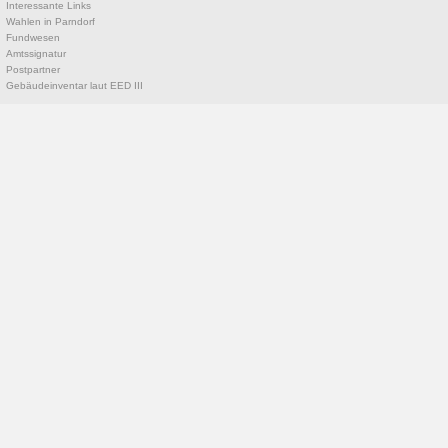
Interessante Links
Wahlen in Parndorf
Fundwesen
Amtssignatur
Postpartner
Gebäudeinventar laut EED III