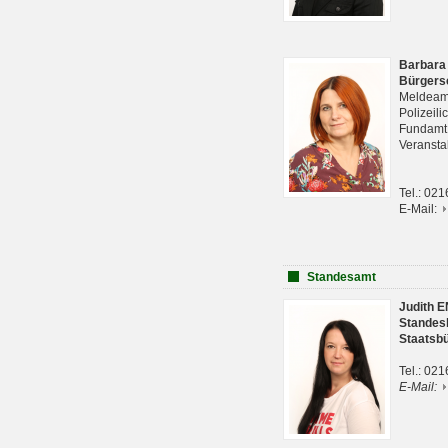
Barbara
Bürgers
Meldeam
Polizeil
Fundam
Veranst
Tel.: 02
E-Mail:
Standesamt
Judith 
Standes
Staatsb
Tel.: 02
E-Mail: