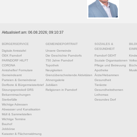
Aktualisiert am: 06.08.2026; 09:10:37
BÜRGERSERVICE
GEMEINDEPORTRAIT
SOZIALES &
BILD
GESUNDHEIT
EINR
Digitale Amtstafel
Unsere Gemeinde
ÖEK Parndorf
Die Geschichte Parndorfs
Parndorf GEHT
Kinde
PARNDORF HILFT
750 Jahre Parndorf
Soziale Organisationen
Volks
CORONA
Topothek
Pflege und Betreuung
Büche
Amtshelfer/ Formulare
Neuigkeiten
Apotheke
Musik
Gemeindeamt
Grenzüberschreitende Aktivitäten
Ärzte/Hebammen
Parteien & Gemeinderat
Ahnengalerie
Gesundheit
Dorfbote & Bürgermeisterbrief
Jubiläen
Tierärzte
Sitzungsprotokoll GRS
Religionen in Parndorf
Gesundheitsthemen
Bekanntmachungen
Leihomas
Sterbefälle
Gesundes Dorf
Wichtige Adressen
Abwasser und Kanalisation
Müll & Sammelstellen
Wichtige Termine
Bauhof
Jobbörse
Kataster & Flächenwidmung