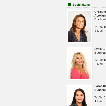
Buchhaltung
Christi
Abteilun
Buchhal
Tel.: 02
E-Mail:
Lydia G
Buchhal
Tel.: 02
E-Mail:
Sarah 
Buchhal
Tel:Nr.:
Email: