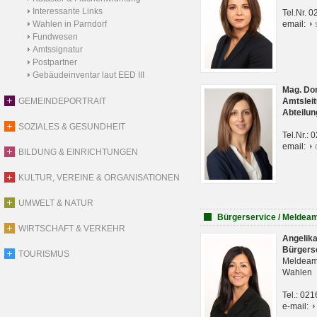
Interessante Links
Tel.Nr. 
Wahlen in Parndorf
email:
Fundwesen
Amtssignatur
Postpartner
Gebäudeinventar laut EED III
Mag. Do
GEMEINDEPORTRAIT
Amtsleit
Abteilun
SOZIALES & GESUNDHEIT
Tel.Nr.:
email:
BILDUNG & EINRICHTUNGEN
KULTUR, VEREINE & ORGANISATIONEN
UMWELT & NATUR
Bürgerservice / Meldea
WIRTSCHAFT & VERKEHR
Angelik
Bürgers
TOURISMUS
Meldeam
Wahlen
Tel.: 02
e-mail: