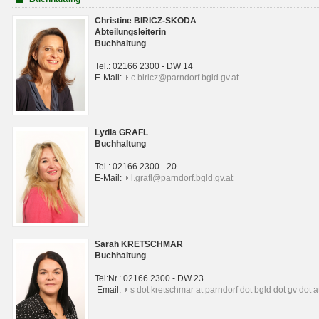
Christine BIRICZ-SKODA
Abteilungsleiterin
Buchhaltung
Tel.: 02166 2300 - DW 14
E-Mail:
c.biricz@parndorf.bgld.gv.at
Lydia GRAFL
Buchhaltung
Tel.: 02166 2300 - 20
E-Mail:
l.grafl@parndorf.bgld.gv.at
Sarah KRETSCHMAR
Buchhaltung
Tel:Nr.: 02166 2300 - DW 23
Email:
s dot kretschmar at parndorf dot bgld dot gv dot a