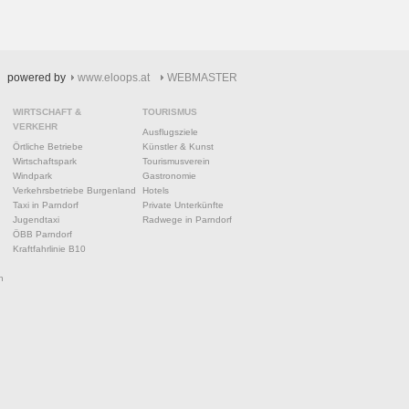
powered by
www.eloops.at
WEBMASTER
WIRTSCHAFT &
TOURISMUS
VERKEHR
Ausflugsziele
Örtliche Betriebe
Künstler & Kunst
Wirtschaftspark
Tourismusverein
Windpark
Gastronomie
Verkehrsbetriebe Burgenland
Hotels
Taxi in Parndorf
Private Unterkünfte
Jugendtaxi
Radwege in Parndorf
ÖBB Parndorf
Kraftfahrlinie B10
n