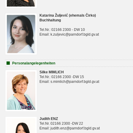
Katarina Žuljević (ehemals Čirko)
Buchhaltung
Tel.Nr.: 02166 2300 - DW 10
Email: k.zuljevic@parndorf.bgld.gv.at
Personalangelegenheiten
Silke MIMLICH
Tel.Nr.: 02166 2300 -DW 15
Email: s.mimlich@parndorf.bgld.gv.at
Judith ENZ
Tel.Nr. 02166 2300 -DW 22
Email: judith.enz@parndorf.bgld.gv.at