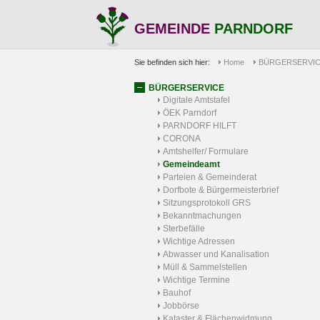
GEMEINDE
PARNDORF
Sie befinden sich hier:
Home
BÜRGERSERVI
BÜRGERSERVICE
Digitale Amtstafel
ÖEK Parndorf
PARNDORF HILFT
CORONA
Amtshelfer/ Formulare
Gemeindeamt
Parteien & Gemeinderat
Dorfbote & Bürgermeisterbrief
Sitzungsprotokoll GRS
Bekanntmachungen
Sterbefälle
Wichtige Adressen
Abwasser und Kanalisation
Müll & Sammelstellen
Wichtige Termine
Bauhof
Jobbörse
Kataster & Flächenwidmung