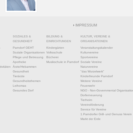
IMPRESSUM
SOZIALES &
BILDUNG &
KULTUR, VEREINE &
GESUNDHEIT
EINRICHTUNGEN
ORGANISATIONEN
s
Parndorf GEHT
Kindergärten
Veranstaltungskalender
Soziale Organisationen
Volksschule
Kulturvereine
Pflege und Betreuung
Bücherei
Sportvereine
Apotheke
Musikschule in Parndorf
Soziale Vereine
ivitäten
Ärzte/Hebammen
Naturvereine
Gesundheit
"das Wurzelwerk"
Tierärzte
Kinderfreunde Parndorf
Gesundheitsthemen
Weitere Vereine
Leihomas
Feuerwehr
Gesundes Dorf
NGO - Non-Governmental Organisatio
Dorferneuerung
Tierheim
Vereinsförderung
Service für Vereine
1.Parndorfer Grill- und Genuss Verein
Markt der Erde