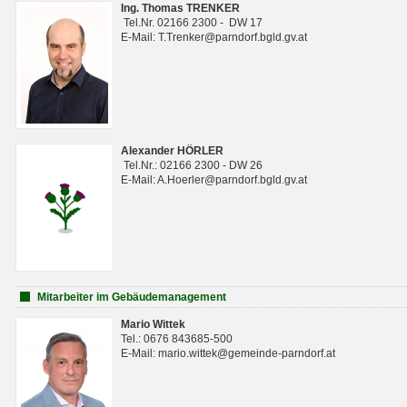
Ing. Thomas TRENKER
Tel.Nr. 02166 2300 - DW 17
E-Mail: T.Trenker@parndorf.bgld.gv.at
Alexander HÖRLER
Tel.Nr.: 02166 2300 - DW 26
E-Mail: A.Hoerler@parndorf.bgld.gv.at
Mitarbeiter im Gebäudemanagement
Mario Wittek
Tel.: 0676 843685-500
E-Mail: mario.wittek@gemeinde-parndorf.at