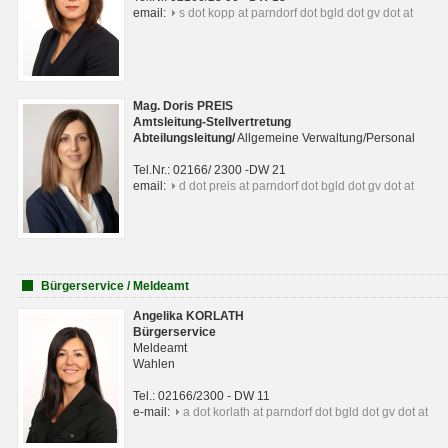
email:
s dot kopp at parndorf dot bgld dot gv dot at
Mag. Doris PREIS
Amtsleitung-Stellvertretung
Abteilungsleitun
g
/
Allgemeine Verwaltung/Personal
Tel.Nr.: 02166/ 2300 -DW 21
email:
d dot preis at parndorf dot bgld dot gv dot at
Bürgerservice / Meldeamt
Angelika KORLATH
Bürgerservice
Meldeamt
Wahlen
Tel.: 02166/2300 - DW 11
e-mail:
a dot korlath at parndorf dot bgld dot gv dot at