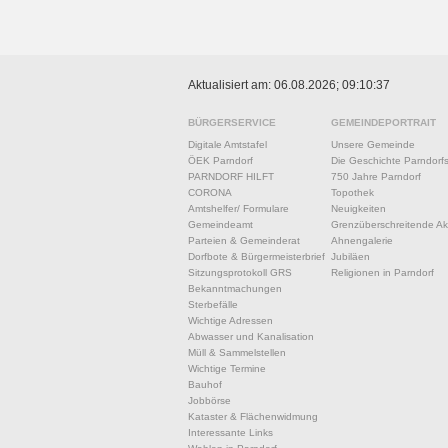
Aktualisiert am: 06.08.2026; 09:10:37
BÜRGERSERVICE
GEMEINDEPORTRAIT
Digitale Amtstafel
Unsere Gemeinde
ÖEK Parndorf
Die Geschichte Parndorf
PARNDORF HILFT
750 Jahre Parndorf
CORONA
Topothek
Amtshelfer/ Formulare
Neuigkeiten
Gemeindeamt
Grenzüberschreitende Akt
Parteien & Gemeinderat
Ahnengalerie
Dorfbote & Bürgermeisterbrief
Jubiläen
Sitzungsprotokoll GRS
Religionen in Parndorf
Bekanntmachungen
Sterbefälle
Wichtige Adressen
Abwasser und Kanalisation
Müll & Sammelstellen
Wichtige Termine
Bauhof
Jobbörse
Kataster & Flächenwidmung
Interessante Links