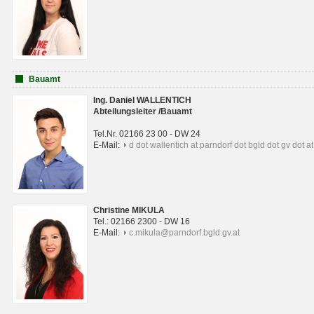
Bauamt
Ing. Daniel WALLENTICH
Abteilungsleiter /Bauamt
Tel.Nr. 02166 23 00 - DW 24
E-Mail:
d dot wallentich at parndorf dot bgld dot gv dot at
Christine MIKULA
Tel.: 02166 2300 - DW 16
E-Mail:
c.mikula@parndorf.bgld.gv.at