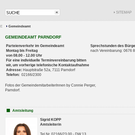
SITEMAP
CE
Gemeindeamt
GEMEINDEAMT PARNDORF
Parteienverkehr im Gemeindeamt
Sprechstunden des Bürge
Montag bis Freitag
nach Vereinbarung: 0676
von 08.00 - 12.00 Uhr
Für eine individuelle Terminvereinbarung bitten
wir, um vorherige telefonische Kontaktaufnahme
Adresse:
Hauptstraße 52a, 7111 Parndorf
Telefon:
02166/2300
Fotos der GemeindemitarbeiterInnen by Connie Perger,
Parndorf.
Amtsleitung
Sigrid KOPP
Amtsleiterin
Tel.Nr. 02166/23 00 - DW 13