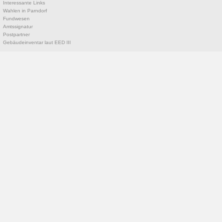
Interessante Links
Wahlen in Parndorf
Fundwesen
Amtssignatur
Postpartner
Gebäudeinventar laut EED III