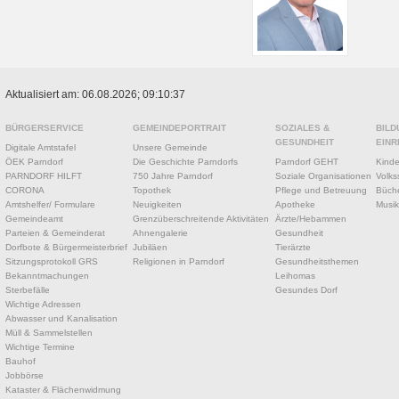
Aktualisiert am: 06.08.2026; 09:10:37
BÜRGERSERVICE
GEMEINDEPORTRAIT
SOZIALES &
BILD
GESUNDHEIT
EINR
Digitale Amtstafel
Unsere Gemeinde
ÖEK Parndorf
Die Geschichte Parndorfs
Parndorf GEHT
Kinde
PARNDORF HILFT
750 Jahre Parndorf
Soziale Organisationen
Volks
CORONA
Topothek
Pflege und Betreuung
Büche
Amtshelfer/ Formulare
Neuigkeiten
Apotheke
Musik
Gemeindeamt
Grenzüberschreitende Aktivitäten
Ärzte/Hebammen
Parteien & Gemeinderat
Ahnengalerie
Gesundheit
Dorfbote & Bürgermeisterbrief
Jubiläen
Tierärzte
Sitzungsprotokoll GRS
Religionen in Parndorf
Gesundheitsthemen
Bekanntmachungen
Leihomas
Sterbefälle
Gesundes Dorf
Wichtige Adressen
Abwasser und Kanalisation
Müll & Sammelstellen
Wichtige Termine
Bauhof
Jobbörse
Kataster & Flächenwidmung