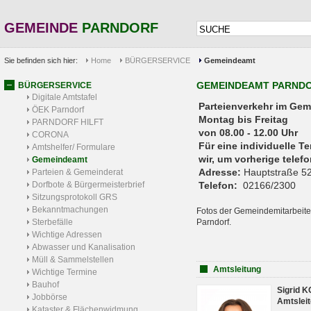
GEMEINDE
PARNDORF
Sie befinden sich hier:
Home
BÜRGERSERVICE
Gemeindeamt
GEMEINDEAMT PARND
BÜRGERSERVICE
Digitale Amtstafel
Parteienverkehr 
ÖEK Parndorf
Montag bis Freitag
PARNDORF HILFT
von 08.00 - 12.00 Uhr
CORONA
Für eine individuelle T
Amtshelfer/ Formulare
wir, um vorherige tele
Gemeindeamt
Adresse:
Hauptstraße 52
Parteien & Gemeinderat
Dorfbote & Bürgermeisterbrief
Telefon:
02166/2300
Sitzungsprotokoll GRS
Bekanntmachungen
Fotos der Gemeindemitarbeite
Sterbefälle
Parndorf.
Wichtige Adressen
Abwasser und Kanalisation
Müll & Sammelstellen
Amtsleitung
Wichtige Termine
Bauhof
Sigrid 
Jobbörse
Amtsleit
Kataster & Flächenwidmung