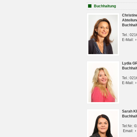
Buchhaltung
Christi
Abteilun
Buchhal
Tel.: 02
E-Mail:
Lydia G
Buchhal
Tel.: 02
E-Mail:
Sarah 
Buchhal
Tel:Nr.:
Email: