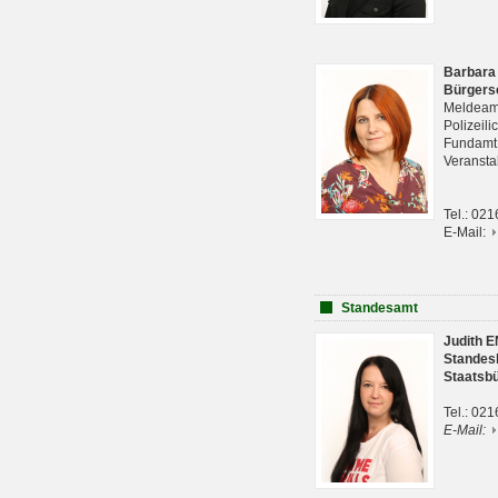
Barbara
Bürgers
Meldeam
Polizeil
Fundam
Veranst
Tel.: 02
E-Mail:
Standesamt
Judith 
Standes
Staatsb
Tel.: 02
E-Mail: