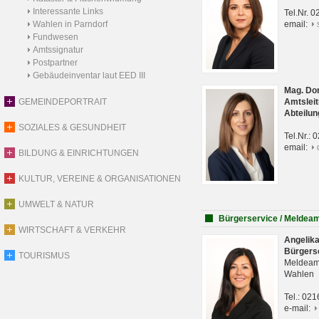
Interessante Links
Tel.Nr. 
Wahlen in Parndorf
email:
Fundwesen
Amtssignatur
Postpartner
Gebäudeinventar laut EED III
Mag. Do
GEMEINDEPORTRAIT
Amtsleit
Abteilun
SOZIALES & GESUNDHEIT
Tel.Nr.:
email:
BILDUNG & EINRICHTUNGEN
KULTUR, VEREINE & ORGANISATIONEN
UMWELT & NATUR
Bürgerservice / Meldea
WIRTSCHAFT & VERKEHR
Angelik
Bürgers
TOURISMUS
Meldeam
Wahlen
Tel.: 02
e-mail: