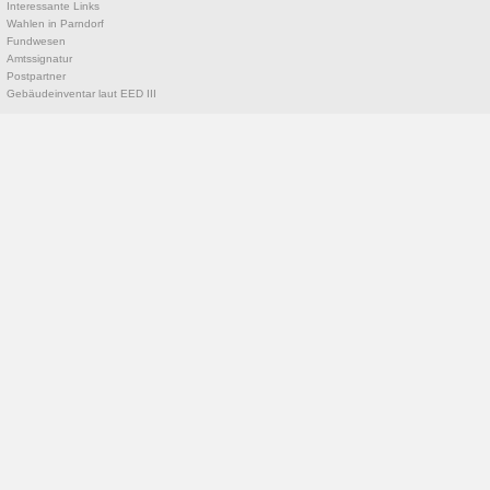
Interessante Links
Wahlen in Parndorf
Fundwesen
Amtssignatur
Postpartner
Gebäudeinventar laut EED III