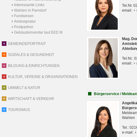
Interessante Links
Tel.Nr. 
Wahlen in Parndorf
email:
Fundwesen
Amtssignatur
Postpartner
Gebäudeinventar laut EED III
Mag. Do
GEMEINDEPORTRAIT
Amtsleit
Abteilun
SOZIALES & GESUNDHEIT
Tel.Nr.:
email:
BILDUNG & EINRICHTUNGEN
KULTUR, VEREINE & ORGANISATIONEN
UMWELT & NATUR
Bürgerservice / Meldea
WIRTSCHAFT & VERKEHR
Angelik
Bürgers
TOURISMUS
Meldeam
Wahlen
Tel.: 02
e-mail: