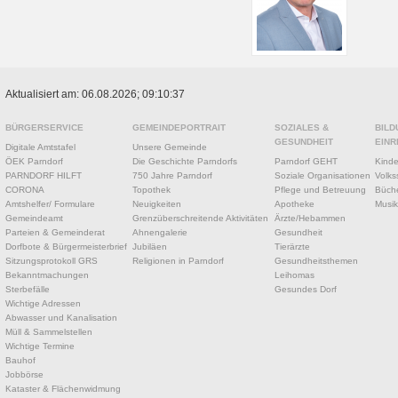
Aktualisiert am: 06.08.2026; 09:10:37
BÜRGERSERVICE
GEMEINDEPORTRAIT
SOZIALES &
BILD
GESUNDHEIT
EINR
Digitale Amtstafel
Unsere Gemeinde
ÖEK Parndorf
Die Geschichte Parndorfs
Parndorf GEHT
Kinde
PARNDORF HILFT
750 Jahre Parndorf
Soziale Organisationen
Volks
CORONA
Topothek
Pflege und Betreuung
Büche
Amtshelfer/ Formulare
Neuigkeiten
Apotheke
Musik
Gemeindeamt
Grenzüberschreitende Aktivitäten
Ärzte/Hebammen
Parteien & Gemeinderat
Ahnengalerie
Gesundheit
Dorfbote & Bürgermeisterbrief
Jubiläen
Tierärzte
Sitzungsprotokoll GRS
Religionen in Parndorf
Gesundheitsthemen
Bekanntmachungen
Leihomas
Sterbefälle
Gesundes Dorf
Wichtige Adressen
Abwasser und Kanalisation
Müll & Sammelstellen
Wichtige Termine
Bauhof
Jobbörse
Kataster & Flächenwidmung