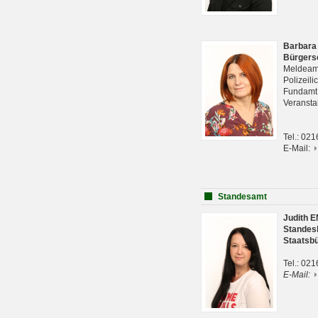
Barbara
Bürgers
Meldeam
Polizeil
Fundam
Veranst
Tel.: 02
E-Mail:
Standesamt
Judith 
Standes
Staatsb
Tel.: 02
E-Mail: