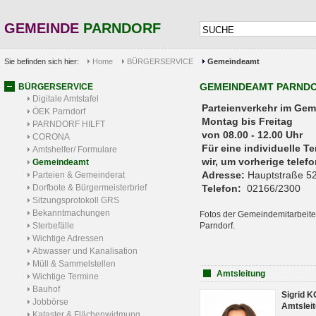
GEMEINDE
PARNDORF
Sie befinden sich hier:
Home
BÜRGERSERVICE
Gemeindeamt
GEMEINDEAMT PARND
BÜRGERSERVICE
Digitale Amtstafel
Parteienverkehr 
ÖEK Parndorf
Montag bis Freitag
PARNDORF HILFT
von 08.00 - 12.00 Uhr
CORONA
Für eine individuelle T
Amtshelfer/ Formulare
wir, um vorherige tele
Gemeindeamt
Adresse:
Hauptstraße 52
Parteien & Gemeinderat
Dorfbote & Bürgermeisterbrief
Telefon:
02166/2300
Sitzungsprotokoll GRS
Bekanntmachungen
Fotos der Gemeindemitarbeite
Sterbefälle
Parndorf.
Wichtige Adressen
Abwasser und Kanalisation
Müll & Sammelstellen
Amtsleitung
Wichtige Termine
Bauhof
Sigrid 
Jobbörse
Amtsleit
Kataster & Flächenwidmung