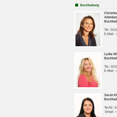
Buchhaltung
Christi
Abteilun
Buchhal
Tel.: 02
E-Mail:
Lydia G
Buchhal
Tel.: 02
E-Mail:
Sarah 
Buchhal
Tel:Nr.:
Email: