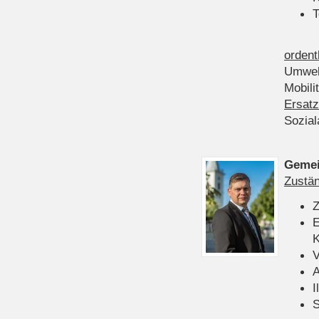
T
ordent
Umwel
Mobili
Ersatz
Sozia
Gemei
Zustän
Z
E
K
V
A
I
S