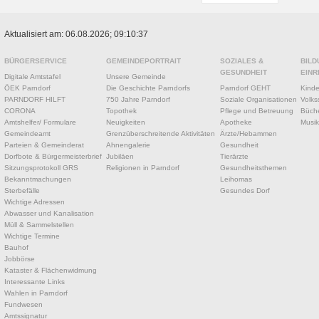
Aktualisiert am: 06.08.2026; 09:10:37
BÜRGERSERVICE
GEMEINDEPORTRAIT
SOZIALES &
BILD
GESUNDHEIT
EINR
Digitale Amtstafel
Unsere Gemeinde
ÖEK Parndorf
Die Geschichte Parndorfs
Parndorf GEHT
Kinde
PARNDORF HILFT
750 Jahre Parndorf
Soziale Organisationen
Volks
CORONA
Topothek
Pflege und Betreuung
Büche
Amtshelfer/ Formulare
Neuigkeiten
Apotheke
Musik
Gemeindeamt
Grenzüberschreitende Aktivitäten
Ärzte/Hebammen
Parteien & Gemeinderat
Ahnengalerie
Gesundheit
Dorfbote & Bürgermeisterbrief
Jubiläen
Tierärzte
Sitzungsprotokoll GRS
Religionen in Parndorf
Gesundheitsthemen
Bekanntmachungen
Leihomas
Sterbefälle
Gesundes Dorf
Wichtige Adressen
Abwasser und Kanalisation
Müll & Sammelstellen
Wichtige Termine
Bauhof
Jobbörse
Kataster & Flächenwidmung
Interessante Links
Wahlen in Parndorf
Fundwesen
Amtssignatur