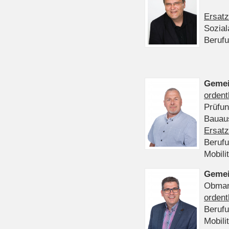
Ersatz
Sozia
Beruf
Gemei
ordent
Prüfu
Bauaus
Ersatz
Beruf
Mobili
Gemei
Obmann
ordent
Beruf
Mobili