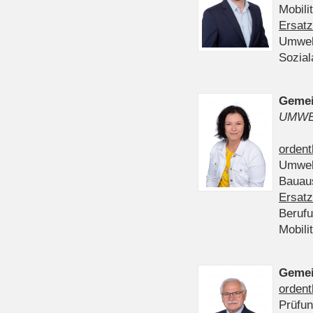
Mobili
Ersatz
Umwel
Sozia
Gemei
UMWE
ordent
Umwel
Bauau
Ersatz
Beruf
Mobili
Gemei
ordent
Prüfu