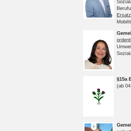
Sozia
Beruf
Ersatz
Mobili
Gemei
ordent
Umwel
Sozia
§15a 
(ab 04
Gemei