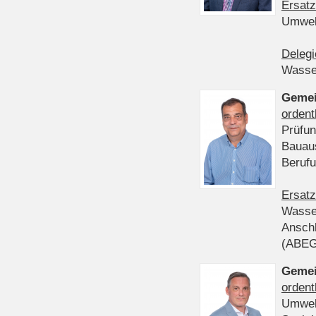
Ersatz
Umwel
Delegi
Wasser
Gemei
ordent
Prüfun
Bauau
Beruf
Ersatz
Wasser
Anschl
(ABE
Gemei
ordent
Umwel