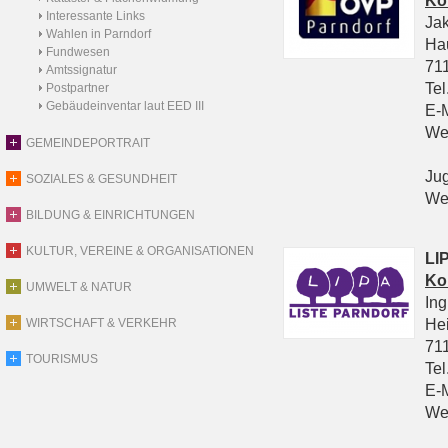
Ko
Interessante Links
Ja
Wahlen in Parndorf
Ha
Fundwesen
711
Amtssignatur
Tel
Postpartner
Gebäudeinventar laut EED III
E-
We
GEMEINDEPORTRAIT
Ju
SOZIALES & GESUNDHEIT
We
BILDUNG & EINRICHTUNGEN
KULTUR, VEREINE & ORGANISATIONEN
LIP
Ko
UMWELT & NATUR
In
He
WIRTSCHAFT & VERKEHR
711
TOURISMUS
Tel
E-
We