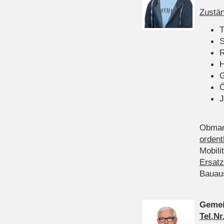
Zustän
T
S
R
H
Ö
J
Obman
ordent
Mobili
Ersatz
Bauau
Gemei
Tel.Nr