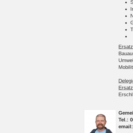
S
I
N
G
T
Ersatz
Bauau
Umwel
Mobil
Delegi
Ersatz
Ersch
Gemei
Tel.: 
email