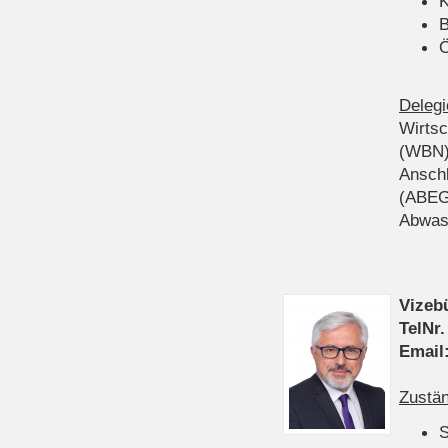
K
B
Ö
Delegi
Wirts
(WBN
Anschl
(ABEG
Abwas
Vizeb
TelNr.
Email
Zustän
S