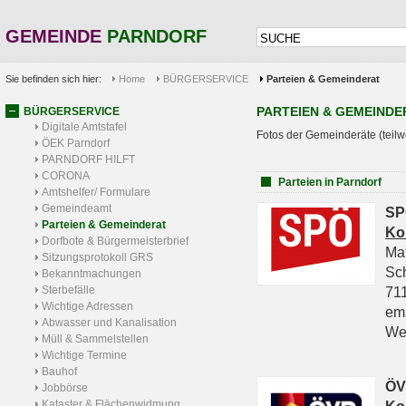
GEMEINDE
PARNDORF
Sie befinden sich hier:
Home
BÜRGERSERVICE
Parteien & Gemeinderat
PARTEIEN & GEMEINDE
BÜRGERSERVICE
Digitale Amtstafel
Fotos der Gemeinderäte (teilw
ÖEK Parndorf
PARNDORF HILFT
CORONA
Parteien in Parndorf
Amtshelfer/ Formulare
Gemeindeamt
SP
Parteien & Gemeinderat
Ko
Dorfbote & Bürgermeisterbrief
Ma
Sitzungsprotokoll GRS
Sc
Bekanntmachungen
Sterbefälle
711
Wichtige Adressen
em
Abwasser und Kanalisation
We
Müll & Sammelstellen
Wichtige Termine
Bauhof
ÖV
Jobbörse
Kataster & Flächenwidmung