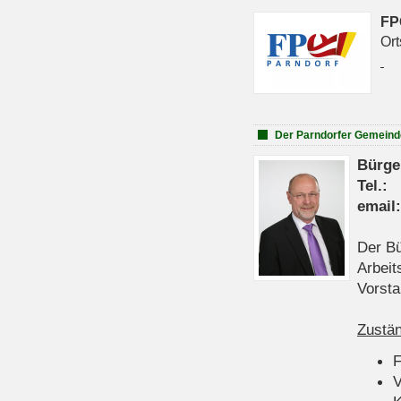
FP
Ort
Der Parndorfer Gemeind
Bürge
Tel
emai
Der Bü
Arbeit
Vorsta
Zustän
V