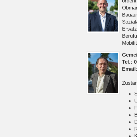
ordent
Obman
Bauau
Sozia
Ersatz
Beruf
Mobili
Gemei
Tel.:
0
Email
Zustän
S
U
F
B
D
K