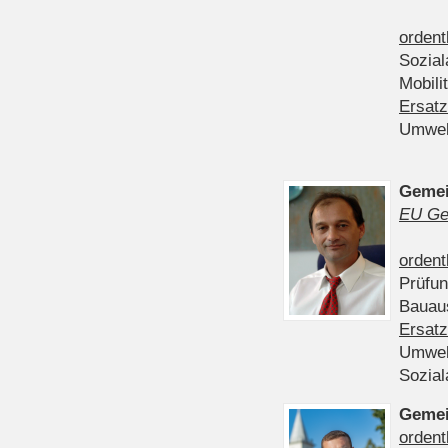
ordent
Sozia
Mobili
Ersatz
Umwel
Gemei
EU Ge
ordent
Prüfu
Bauau
Ersatz
Umwel
Sozia
Gemei
ordent