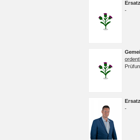
Ersat
-
Gemei
ordent
Prüfu
Ersat
-