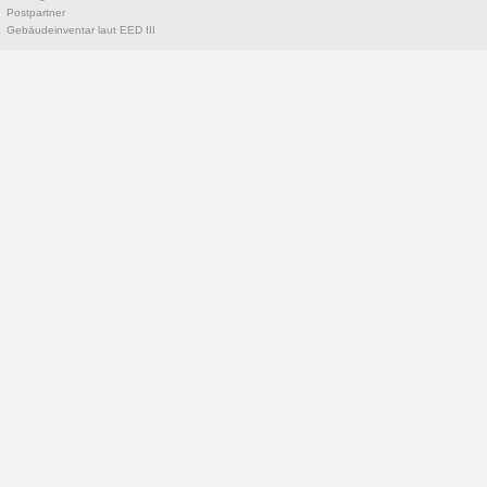
Postpartner
Gebäudeinventar laut EED III