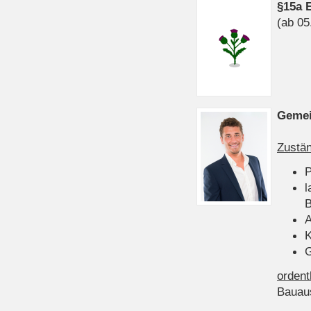
§15a 
(ab 05
Gemei
Zustän
P
l
B
A
K
G
ordent
Bauau