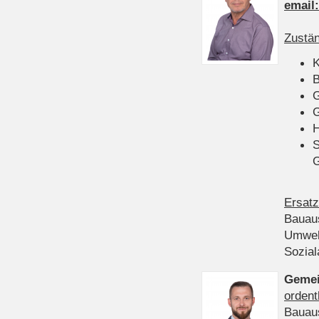
email
Zustän
K
B
G
G
H
S
Ersatz
Bauau
Umwel
Sozia
Gemei
ordent
Bauau