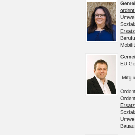
Gemei
ordent
Umwel
Sozia
Ersatz
Beruf
Mobili
Gemei
EU Ge
Mitgl
Ordent
Ordent
Ersatz
Sozia
Umwel
Bauau