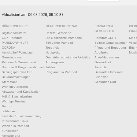
Aktualisiert am: 06.08.2026; 09:10:37
BÜRGERSERVICE
GEMEINDEPORTRAIT
SOZIALES &
BILD
GESUNDHEIT
EINR
Digitale Amtstafel
Unsere Gemeinde
ÖEK Parndorf
Die Geschichte Parndorfs
Parndorf GEHT
Kinde
PARNDORF HILFT
750 Jahre Parndorf
Soziale Organisationen
Volks
CORONA
Topothek
Pflege und Betreuung
Büche
Amtshelfer/ Formulare
Neuigkeiten
Apotheke
Musik
Gemeindeamt
Grenzüberschreitende Aktivitäten
Ärzte/Hebammen
Parteien & Gemeinderat
Ahnengalerie
Gesundheit
Dorfbote & Bürgermeisterbrief
Jubiläen
Tierärzte
Sitzungsprotokoll GRS
Religionen in Parndorf
Gesundheitsthemen
Bekanntmachungen
Leihomas
Sterbefälle
Gesundes Dorf
Wichtige Adressen
Abwasser und Kanalisation
Müll & Sammelstellen
Wichtige Termine
Bauhof
Jobbörse
Kataster & Flächenwidmung
Interessante Links
Wahlen in Parndorf
Fundwesen
Amtssignatur