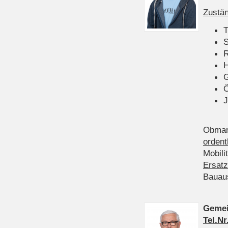
Zustän
T
S
R
H
Ö
J
Obman
ordent
Mobili
Ersatz
Bauau
Gemei
Tel.Nr