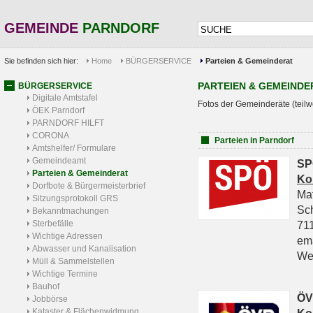
GEMEINDE
PARNDORF
Sie befinden sich hier:
Home
BÜRGERSERVICE
Parteien & Gemeinderat
PARTEIEN & GEMEINDE
BÜRGERSERVICE
Digitale Amtstafel
Fotos der Gemeinderäte (teilw
ÖEK Parndorf
PARNDORF HILFT
CORONA
Parteien in Parndorf
Amtshelfer/ Formulare
Gemeindeamt
SP
Parteien & Gemeinderat
Ko
Dorfbote & Bürgermeisterbrief
Ma
Sitzungsprotokoll GRS
Sc
Bekanntmachungen
Sterbefälle
711
Wichtige Adressen
em
Abwasser und Kanalisation
We
Müll & Sammelstellen
Wichtige Termine
Bauhof
ÖV
Jobbörse
Kataster & Flächenwidmung