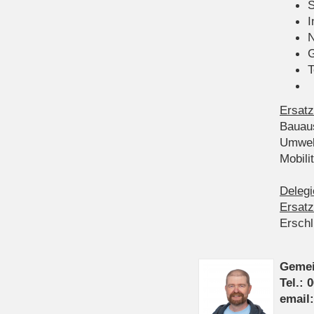
S
I
N
G
T
Ersatz
Bauau
Umwel
Mobil
Delegi
Ersatz
Ersch
Gemei
Tel.: 
email