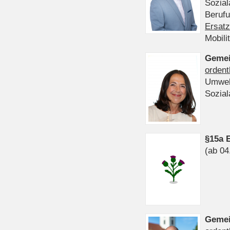
Sozia
Beruf
Ersatz
Mobili
Gemei
ordent
Umwel
Sozia
§15a 
(ab 04
Gemei