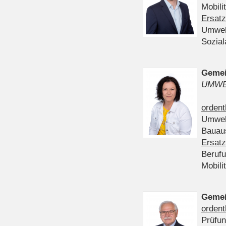
Mobili
Ersatz
Umwel
Sozia
Gemei
UMWE
ordent
Umwel
Bauau
Ersatz
Beruf
Mobili
Gemei
ordent
Prüfu