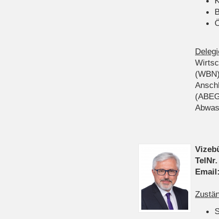
K
B
Ö
Delegi
Wirts
(WBN
Anschl
(ABEG
Abwas
Vizeb
TelNr.
Email
Zustän
S