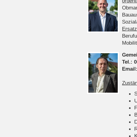
ordent
Obman
Bauau
Sozia
Ersatz
Beruf
Mobili
Gemei
Tel.:
0
Email
Zustän
S
U
F
B
D
K