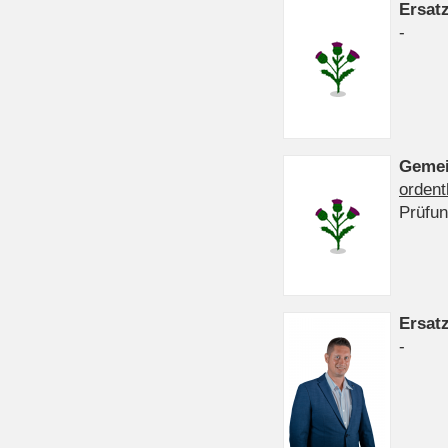
Ersat
-
Gemei
ordent
Prüfu
Ersat
-