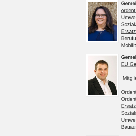
Gemei
ordent
Umwel
Sozia
Ersatz
Beruf
Mobili
Gemei
EU Ge
Mitgl
Ordent
Ordent
Ersatz
Sozia
Umwel
Bauau