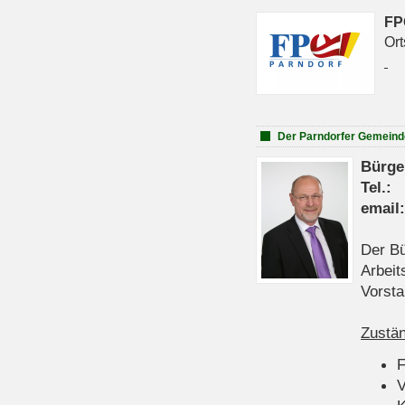
FP
Ort
Der Parndorfer Gemeind
Bürge
Tel
emai
Der Bü
Arbeit
Vorsta
Zustän
V