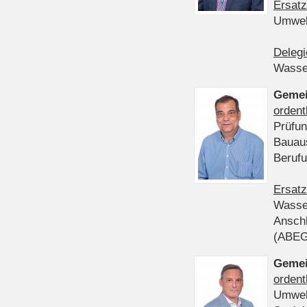
Ersatz
Umwel
Delegi
Wasser
Gemei
ordent
Prüfun
Bauau
Beruf
Ersatz
Wasser
Anschl
(ABE
Gemei
ordent
Umwel