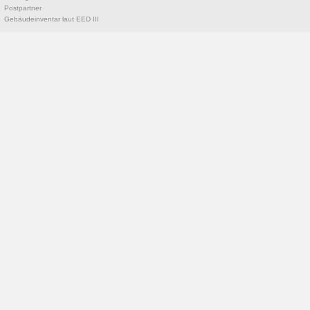
Postpartner
Gebäudeinventar laut EED III