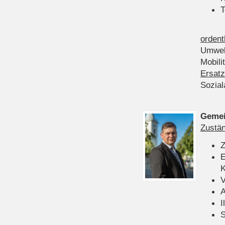
T
ordent
Umwel
Mobili
Ersatz
Sozia
Gemei
Zustän
Z
E
K
V
A
I
S