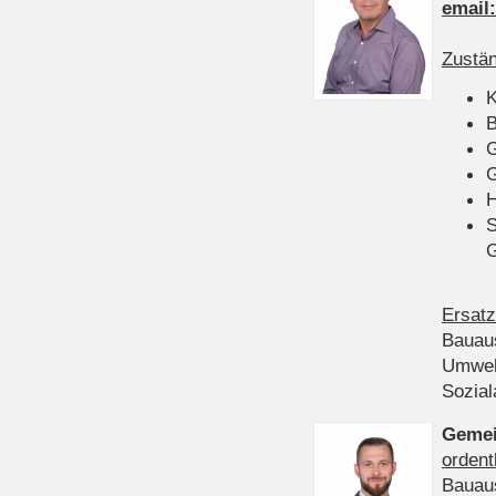
email
Zustän
K
B
G
G
H
S
Ersatz
Bauau
Umwel
Sozia
Gemei
ordent
Bauau