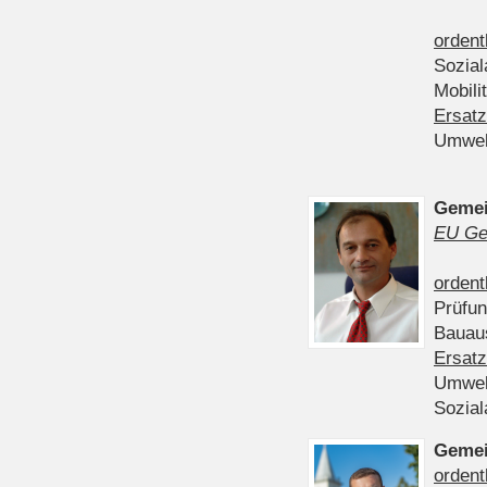
ordent
Sozia
Mobili
Ersatz
Umwel
Gemei
EU Ge
ordent
Prüfu
Bauau
Ersatz
Umwel
Sozia
Gemei
ordent