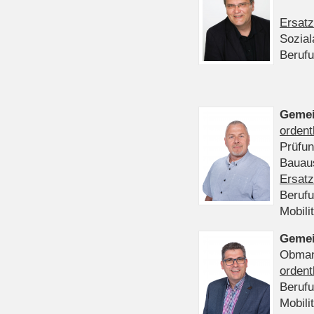
Ersatz
Sozia
Beruf
Gemei
ordent
Prüfu
Bauaus
Ersatz
Beruf
Mobili
Gemei
Obmann
ordent
Beruf
Mobili