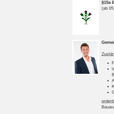
§15a 
(ab 05
Gemei
Zustän
P
l
B
A
K
G
ordent
Bauau