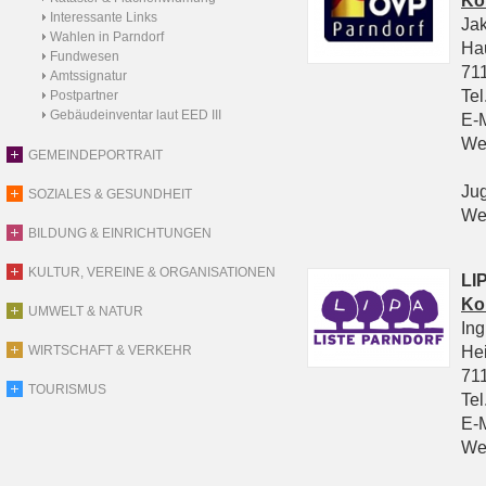
Ko
Interessante Links
Ja
Wahlen in Parndorf
Ha
Fundwesen
711
Amtssignatur
Tel
Postpartner
Gebäudeinventar laut EED III
E-
We
GEMEINDEPORTRAIT
Ju
SOZIALES & GESUNDHEIT
We
BILDUNG & EINRICHTUNGEN
KULTUR, VEREINE & ORGANISATIONEN
LIP
Ko
UMWELT & NATUR
In
He
WIRTSCHAFT & VERKEHR
711
TOURISMUS
Tel
E-
We