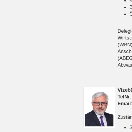
K
B
Ö
Delegi
Wirts
(WBN
Anschl
(ABEG
Abwas
Vizeb
TelNr.
Email
Zustän
S