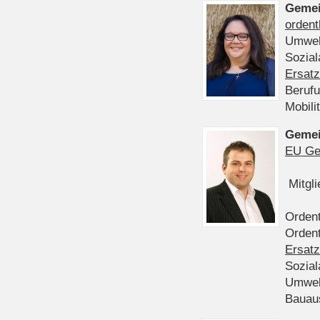
Gemei
ordent
Umwel
Sozia
Ersatz
Beruf
Mobili
Gemei
EU Ge
Mitgl
Ordent
Ordent
Ersatz
Sozia
Umwel
Bauau