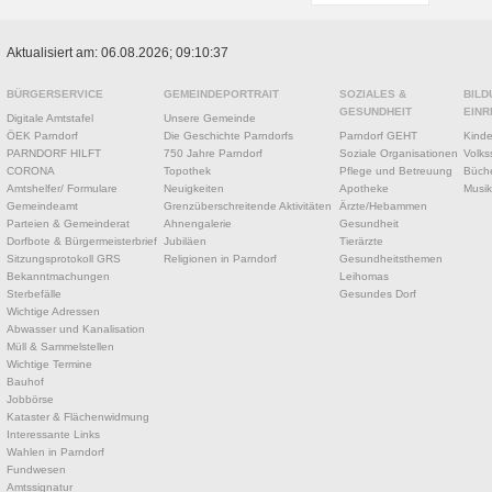
Aktualisiert am: 06.08.2026; 09:10:37
BÜRGERSERVICE
GEMEINDEPORTRAIT
SOZIALES &
BILD
GESUNDHEIT
EINR
Digitale Amtstafel
Unsere Gemeinde
ÖEK Parndorf
Die Geschichte Parndorfs
Parndorf GEHT
Kinde
PARNDORF HILFT
750 Jahre Parndorf
Soziale Organisationen
Volks
CORONA
Topothek
Pflege und Betreuung
Büche
Amtshelfer/ Formulare
Neuigkeiten
Apotheke
Musik
Gemeindeamt
Grenzüberschreitende Aktivitäten
Ärzte/Hebammen
Parteien & Gemeinderat
Ahnengalerie
Gesundheit
Dorfbote & Bürgermeisterbrief
Jubiläen
Tierärzte
Sitzungsprotokoll GRS
Religionen in Parndorf
Gesundheitsthemen
Bekanntmachungen
Leihomas
Sterbefälle
Gesundes Dorf
Wichtige Adressen
Abwasser und Kanalisation
Müll & Sammelstellen
Wichtige Termine
Bauhof
Jobbörse
Kataster & Flächenwidmung
Interessante Links
Wahlen in Parndorf
Fundwesen
Amtssignatur