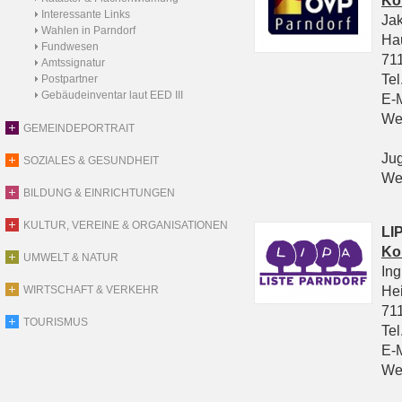
Ko
Interessante Links
Ja
Wahlen in Parndorf
Ha
Fundwesen
711
Amtssignatur
Tel
Postpartner
Gebäudeinventar laut EED III
E-
We
GEMEINDEPORTRAIT
Ju
SOZIALES & GESUNDHEIT
We
BILDUNG & EINRICHTUNGEN
KULTUR, VEREINE & ORGANISATIONEN
LIP
Ko
UMWELT & NATUR
In
He
WIRTSCHAFT & VERKEHR
711
TOURISMUS
Tel
E-
We