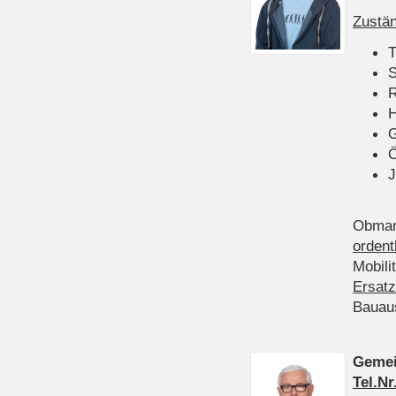
Zustän
T
S
R
H
Ö
J
Obman
ordent
Mobili
Ersatz
Bauau
Gemei
Tel.Nr