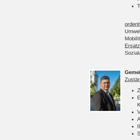
T
ordent
Umwel
Mobili
Ersatz
Sozia
Gemei
Zustän
Z
E
K
V
A
I
S