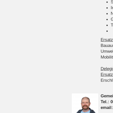
S
I
N
G
T
Ersatz
Bauau
Umwel
Mobil
Delegi
Ersatz
Ersch
Gemei
Tel.: 
email