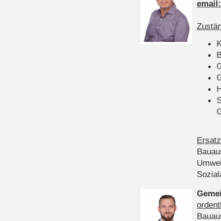
email
Zustän
K
B
G
G
H
S
Ersatz
Bauau
Umwel
Sozia
Gemei
ordent
Bauau