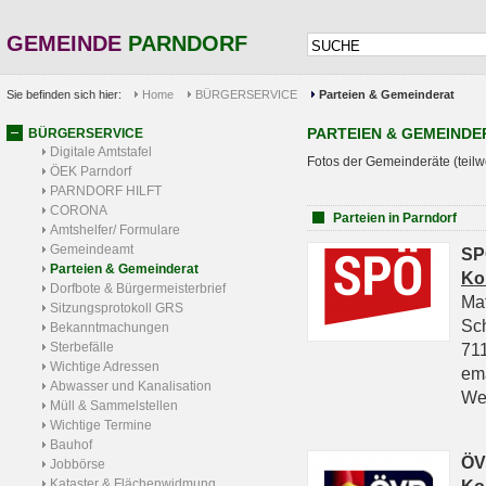
GEMEINDE
PARNDORF
Sie befinden sich hier:
Home
BÜRGERSERVICE
Parteien & Gemeinderat
PARTEIEN & GEMEINDE
BÜRGERSERVICE
Digitale Amtstafel
Fotos der Gemeinderäte (teilw
ÖEK Parndorf
PARNDORF HILFT
CORONA
Parteien in Parndorf
Amtshelfer/ Formulare
Gemeindeamt
SP
Parteien & Gemeinderat
Ko
Dorfbote & Bürgermeisterbrief
Ma
Sitzungsprotokoll GRS
Sc
Bekanntmachungen
Sterbefälle
711
Wichtige Adressen
em
Abwasser und Kanalisation
We
Müll & Sammelstellen
Wichtige Termine
Bauhof
ÖV
Jobbörse
Kataster & Flächenwidmung