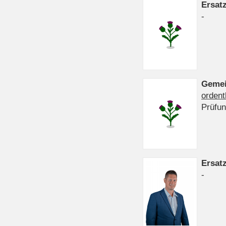
Ersat
-
Gemei
ordent
Prüfu
Ersat
-