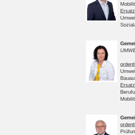
Mobili
Ersatz
Umwel
Sozia
Gemei
UMWE
ordent
Umwel
Bauau
Ersatz
Beruf
Mobili
Gemei
ordent
Prüfu