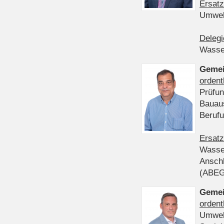
Ersatz
Umwel
Delegi
Wasser
Gemei
ordent
Prüfun
Bauau
Beruf
Ersatz
Wasser
Anschl
(ABE
Gemei
ordent
Umwel