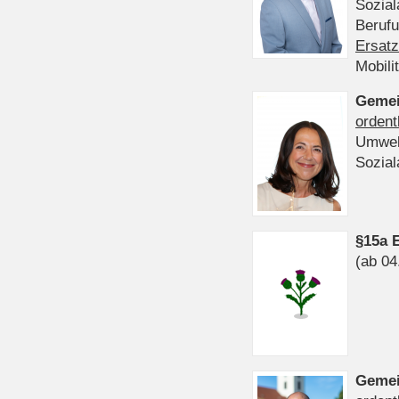
Sozia
Beruf
Ersatz
Mobili
Gemei
ordent
Umwel
Sozia
§15a 
(ab 04
Gemei