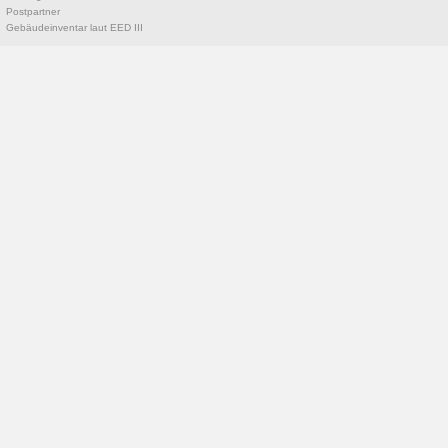
Postpartner
Gebäudeinventar laut EED III