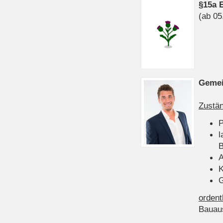
§15a 
(ab 05
Gemei
Zustän
P
l
B
A
K
G
ordent
Bauau