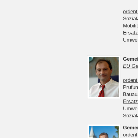
ordent
Sozia
Mobili
Ersatz
Umwel
Gemei
EU Ge
ordent
Prüfu
Bauau
Ersatz
Umwel
Sozia
Gemei
ordent