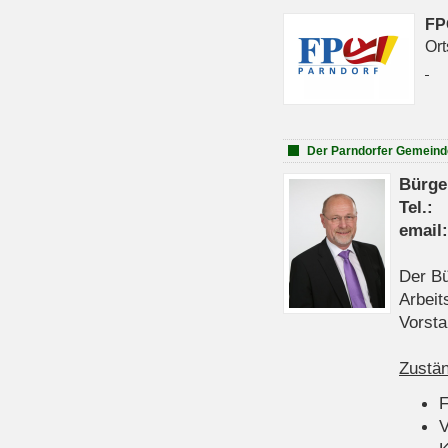
FP
Ort
Der Parndorfer Gemeind
Bürge
Tel
emai
Der Bü
Arbeit
Vorsta
Zustän
V