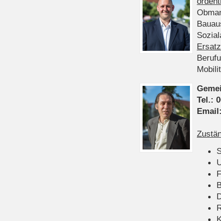
ordent
Obman
Bauau
Sozia
Ersatz
Beruf
Mobili
Gemei
Tel.:
0
Email
Zustän
S
U
F
B
D
K