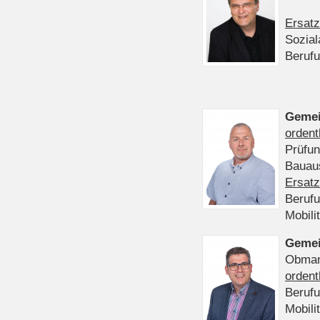
Ersatz
Sozia
Beruf
Gemei
ordent
Prüfu
Bauaus
Ersatz
Beruf
Mobili
Gemei
Obmann
ordent
Beruf
Mobili