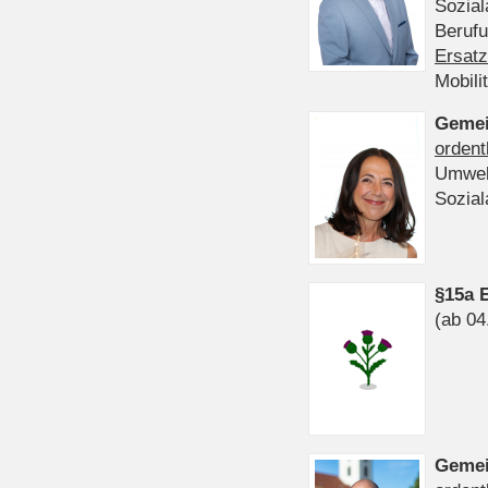
Sozia
Beruf
Ersatz
Mobili
Gemei
ordent
Umwel
Sozia
§15a 
(ab 04
Gemei