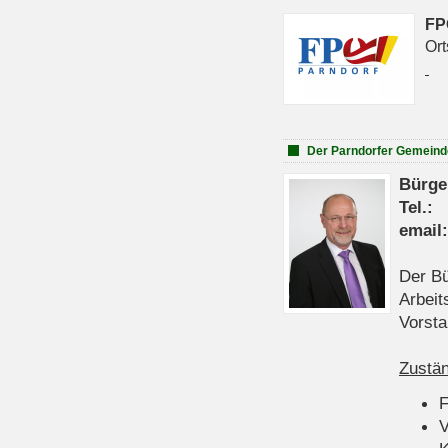
FP
Ort
Der Parndorfer Gemeind
Bürge
Tel
emai
Der Bü
Arbeit
Vorsta
Zustän
V