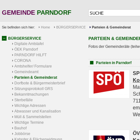
GEMEINDE
PARNDORF
Sie befinden sich hier:
Home
BÜRGERSERVICE
Parteien & Gemeinderat
PARTEIEN & GEMEINDE
BÜRGERSERVICE
Digitale Amtstafel
Fotos der Gemeinderäte (teilw
ÖEK Parndorf
PARNDORF HILFT
CORONA
Parteien in Parndorf
Amtshelfer/ Formulare
Gemeindeamt
SP
Parteien & Gemeinderat
Ko
Dorfbote & Bürgermeisterbrief
Ma
Sitzungsprotokoll GRS
Sc
Bekanntmachungen
Sterbefälle
711
Wichtige Adressen
em
Abwasser und Kanalisation
We
Müll & Sammelstellen
Wichtige Termine
Bauhof
ÖV
Jobbörse
Kataster & Flächenwidmung