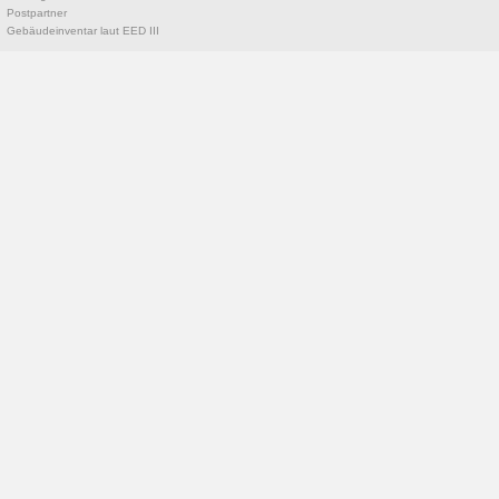
Postpartner
Gebäudeinventar laut EED III