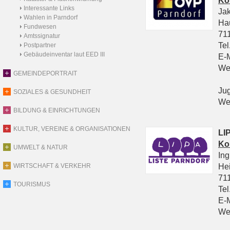
Ko
Interessante Links
Ja
Wahlen in Parndorf
Ha
Fundwesen
711
Amtssignatur
Tel
Postpartner
Gebäudeinventar laut EED III
E-
We
GEMEINDEPORTRAIT
Ju
SOZIALES & GESUNDHEIT
We
BILDUNG & EINRICHTUNGEN
KULTUR, VEREINE & ORGANISATIONEN
LIP
Ko
UMWELT & NATUR
In
He
WIRTSCHAFT & VERKEHR
711
TOURISMUS
Tel
E-
We