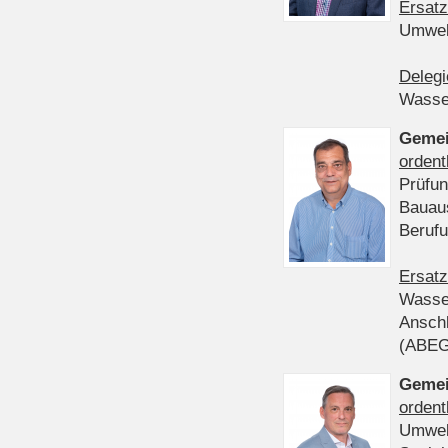
Ersatz
Umwel
Delegi
Wasser
Gemei
ordent
Prüfun
Bauau
Beruf
Ersatz
Wasser
Anschl
(ABE
Gemei
ordent
Umwel