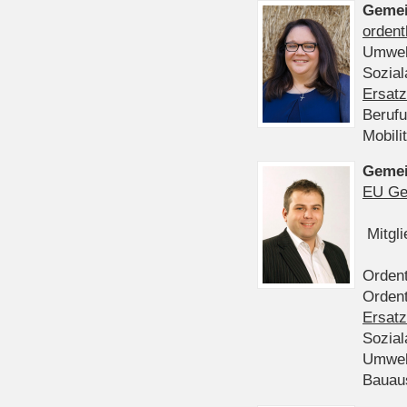
Gemei
ordent
Umwel
Sozia
Ersatz
Beruf
Mobili
Gemei
EU Ge
Mitgl
Ordent
Ordent
Ersatz
Sozia
Umwel
Bauau