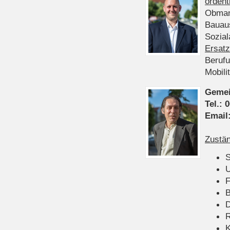
ordent
Obman
Bauau
Sozia
Ersatz
Beruf
Mobili
Gemei
Tel.:
0
Email
Zustän
S
U
F
B
D
K