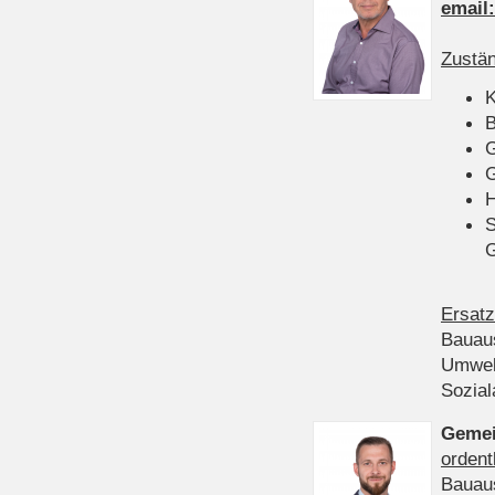
email
Zustän
K
B
G
G
H
S
Ersatz
Bauau
Umwel
Sozia
Gemei
ordent
Bauau