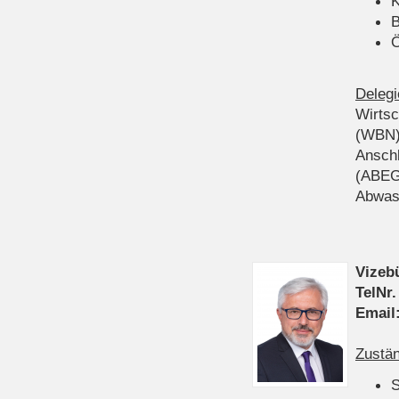
K
B
Ö
Delegi
Wirts
(WBN
Anschl
(ABEG
Abwas
Vizeb
TelNr.
Email
Zustän
S