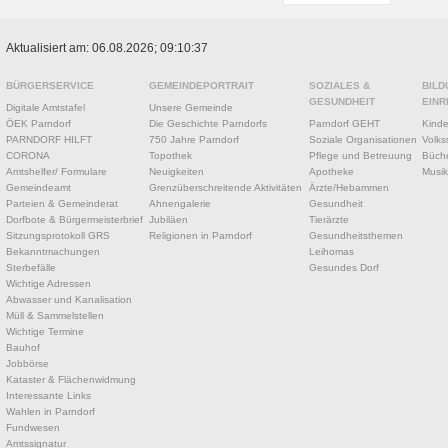
Aktualisiert am: 06.08.2026; 09:10:37
BÜRGERSERVICE
GEMEINDEPORTRAIT
SOZIALES &
BILD
GESUNDHEIT
EINR
Digitale Amtstafel
Unsere Gemeinde
ÖEK Parndorf
Die Geschichte Parndorfs
Parndorf GEHT
Kinde
PARNDORF HILFT
750 Jahre Parndorf
Soziale Organisationen
Volks
CORONA
Topothek
Pflege und Betreuung
Büche
Amtshelfer/ Formulare
Neuigkeiten
Apotheke
Musik
Gemeindeamt
Grenzüberschreitende Aktivitäten
Ärzte/Hebammen
Parteien & Gemeinderat
Ahnengalerie
Gesundheit
Dorfbote & Bürgermeisterbrief
Jubiläen
Tierärzte
Sitzungsprotokoll GRS
Religionen in Parndorf
Gesundheitsthemen
Bekanntmachungen
Leihomas
Sterbefälle
Gesundes Dorf
Wichtige Adressen
Abwasser und Kanalisation
Müll & Sammelstellen
Wichtige Termine
Bauhof
Jobbörse
Kataster & Flächenwidmung
Interessante Links
Wahlen in Parndorf
Fundwesen
Amtssignatur