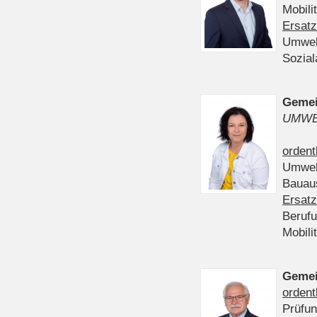
Mobili
Ersatz
Umwel
Sozia
Gemei
UMWE
ordent
Umwel
Bauau
Ersatz
Beruf
Mobili
Gemei
ordent
Prüfu