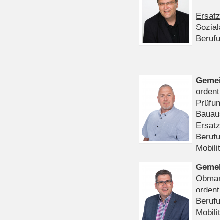
Ersatz
Sozia
Beruf
Gemei
ordent
Prüfu
Bauaus
Ersatz
Beruf
Mobili
Gemei
Obmann
ordent
Beruf
Mobili