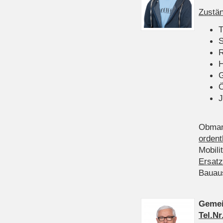
Zustän
T
S
R
H
Ö
J
Obman
ordent
Mobili
Ersatz
Bauau
Gemei
Tel.Nr