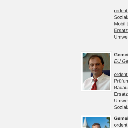
ordent
Sozia
Mobili
Ersatz
Umwel
Gemei
EU Ge
ordent
Prüfu
Bauau
Ersatz
Umwel
Sozia
Gemei
ordent