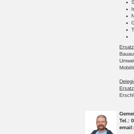
S
I
N
G
T
Ersatz
Bauau
Umwel
Mobil
Delegi
Ersatz
Ersch
Gemei
Tel.: 
email