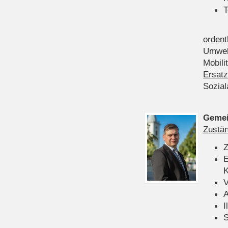
T
ordent
Umwel
Mobili
Ersatz
Sozia
Gemei
Zustän
Z
E
K
V
A
I
S