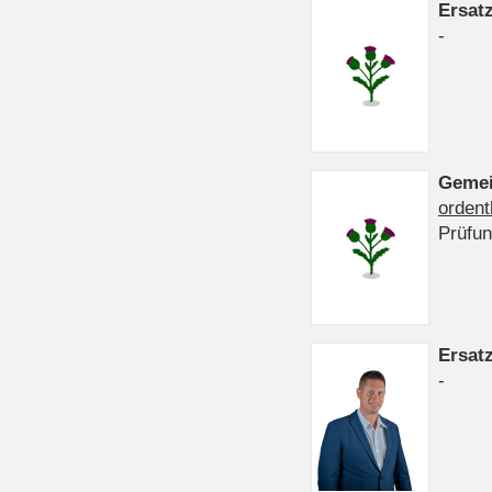
Ersat
-
Gemei
ordent
Prüfu
Ersat
-