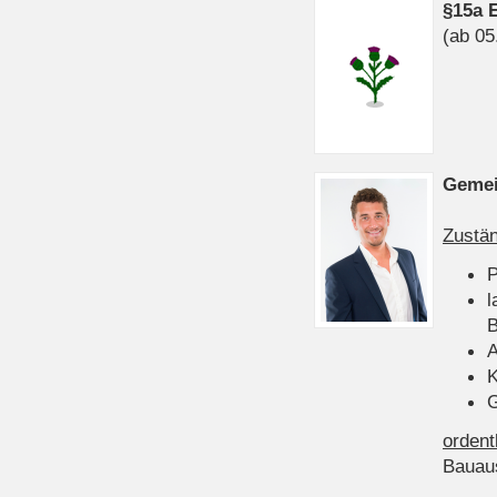
§15a 
(ab 05
Gemei
Zustän
P
l
B
A
K
G
ordent
Bauau