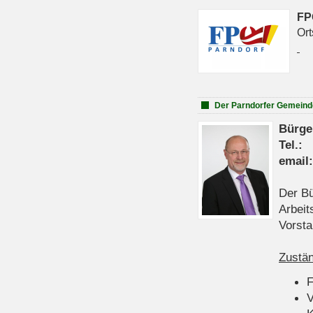
FP
Ort
Der Parndorfer Gemeind
Bürge
Tel
emai
Der Bü
Arbeit
Vorsta
Zustän
V