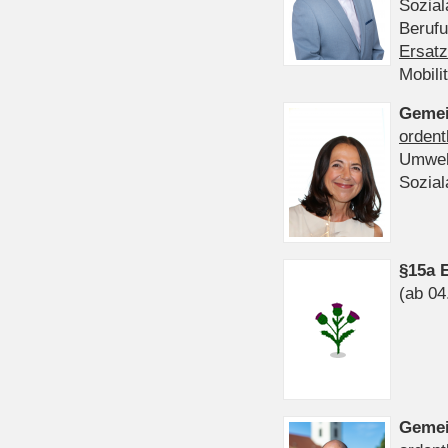
Sozia
Beruf
Ersatz
Mobili
Gemei
ordent
Umwel
Sozia
§15a 
(ab 04
Gemei