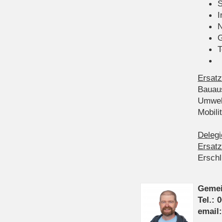
S
I
N
G
T
Ersatz
Bauau
Umwel
Mobil
Delegi
Ersatz
Ersch
Gemei
Tel.: 
email