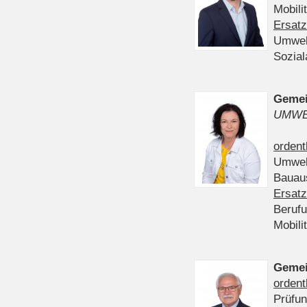
Mobili
Ersatz
Umwel
Sozia
Gemei
UMWE
ordent
Umwel
Bauau
Ersatz
Beruf
Mobili
Gemei
ordent
Prüfu