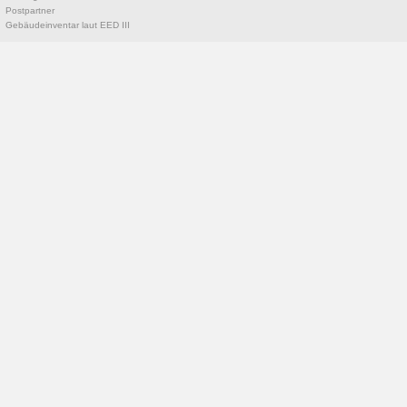
Postpartner
Gebäudeinventar laut EED III