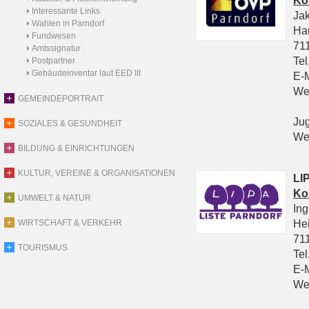
Ko
Interessante Links
Ja
Wahlen in Parndorf
Ha
Fundwesen
711
Amtssignatur
Tel
Postpartner
Gebäudeinventar laut EED III
E-
We
GEMEINDEPORTRAIT
Ju
SOZIALES & GESUNDHEIT
We
BILDUNG & EINRICHTUNGEN
KULTUR, VEREINE & ORGANISATIONEN
LIP
Ko
UMWELT & NATUR
In
He
WIRTSCHAFT & VERKEHR
711
TOURISMUS
Tel
E-
We