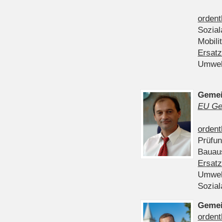
ordent
Sozia
Mobili
Ersatz
Umwel
Gemei
EU Ge
ordent
Prüfu
Bauau
Ersatz
Umwel
Sozia
Gemei
ordent