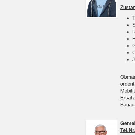
Zustän
T
S
R
H
Ö
J
Obman
ordent
Mobili
Ersatz
Bauau
Gemei
Tel.Nr