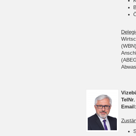
K
B
Ö
Delegi
Wirts
(WBN
Anschl
(ABEG
Abwas
Vizeb
TelNr.
Email
Zustän
S