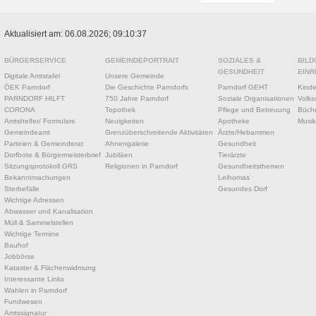
Aktualisiert am: 06.08.2026; 09:10:37
BÜRGERSERVICE
GEMEINDEPORTRAIT
SOZIALES &
BILD
GESUNDHEIT
EINR
Digitale Amtstafel
Unsere Gemeinde
ÖEK Parndorf
Die Geschichte Parndorfs
Parndorf GEHT
Kinde
PARNDORF HILFT
750 Jahre Parndorf
Soziale Organisationen
Volks
CORONA
Topothek
Pflege und Betreuung
Büche
Amtshelfer/ Formulare
Neuigkeiten
Apotheke
Musik
Gemeindeamt
Grenzüberschreitende Aktivitäten
Ärzte/Hebammen
Parteien & Gemeinderat
Ahnengalerie
Gesundheit
Dorfbote & Bürgermeisterbrief
Jubiläen
Tierärzte
Sitzungsprotokoll GRS
Religionen in Parndorf
Gesundheitsthemen
Bekanntmachungen
Leihomas
Sterbefälle
Gesundes Dorf
Wichtige Adressen
Abwasser und Kanalisation
Müll & Sammelstellen
Wichtige Termine
Bauhof
Jobbörse
Kataster & Flächenwidmung
Interessante Links
Wahlen in Parndorf
Fundwesen
Amtssignatur