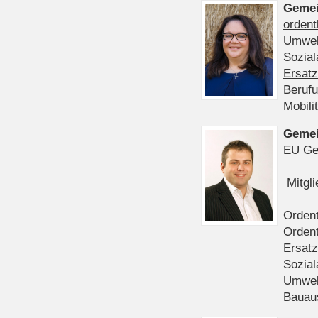
Gemei
ordent
Umwel
Sozia
Ersatz
Beruf
Mobili
Gemei
EU Ge
Mitgl
Ordent
Ordent
Ersatz
Sozia
Umwel
Bauau