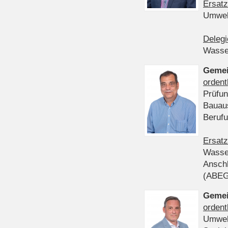
Ersatz
Umwel
Delegi
Wasser
Gemei
ordent
Prüfun
Bauau
Beruf
Ersatz
Wasser
Anschl
(ABE
Gemei
ordent
Umwel