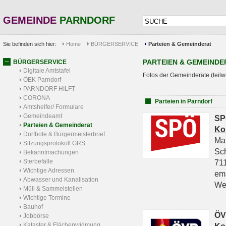
GEMEINDE
PARNDORF
Sie befinden sich hier:
Home
BÜRGERSERVICE
Parteien & Gemeinderat
PARTEIEN & GEMEINDE
BÜRGERSERVICE
Digitale Amtstafel
Fotos der Gemeinderäte (teilw
ÖEK Parndorf
PARNDORF HILFT
CORONA
Parteien in Parndorf
Amtshelfer/ Formulare
Gemeindeamt
SP
Parteien & Gemeinderat
Ko
Dorfbote & Bürgermeisterbrief
Ma
Sitzungsprotokoll GRS
Sc
Bekanntmachungen
Sterbefälle
711
Wichtige Adressen
em
Abwasser und Kanalisation
We
Müll & Sammelstellen
Wichtige Termine
Bauhof
ÖV
Jobbörse
Kataster & Flächenwidmung