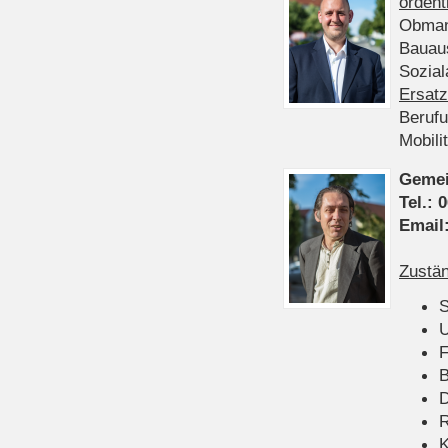
ordent
Obman
Bauau
Sozia
Ersatz
Beruf
Mobili
Gemei
Tel.:
0
Email
Zustän
S
U
F
B
D
K