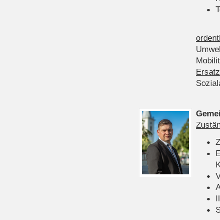
T
ordent
Umwel
Mobili
Ersatz
Sozia
Gemei
Zustän
Z
E
K
V
A
I
S