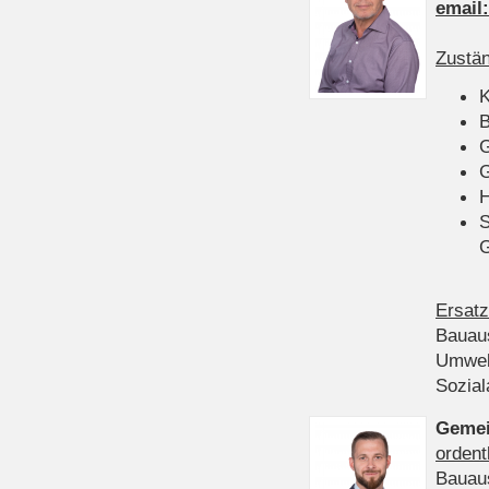
email
Zustän
K
B
G
G
H
S
Ersatz
Bauau
Umwel
Sozia
Gemei
ordent
Bauau