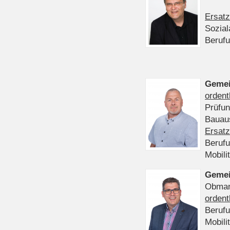
Ersatz
Sozia
Beruf
Gemei
ordent
Prüfu
Bauaus
Ersatz
Beruf
Mobili
Gemei
Obmann
ordent
Beruf
Mobili