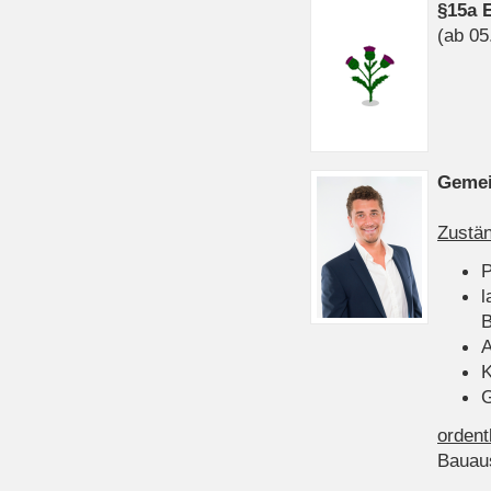
§15a 
(ab 05
Gemei
Zustän
P
l
B
A
K
G
ordent
Bauau