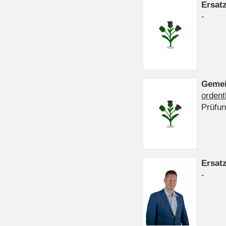
Ersat
-
Gemei
ordent
Prüfu
Ersat
-