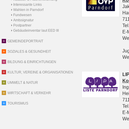
Ko
Interessante Links
Ja
Wahlen in Parndorf
Ha
Fundwesen
711
Amtssignatur
Tel
Postpartner
Gebäudeinventar laut EED III
E-
We
GEMEINDEPORTRAIT
Ju
SOZIALES & GESUNDHEIT
We
BILDUNG & EINRICHTUNGEN
KULTUR, VEREINE & ORGANISATIONEN
LIP
Ko
UMWELT & NATUR
In
He
WIRTSCHAFT & VERKEHR
711
TOURISMUS
Tel
E-
We