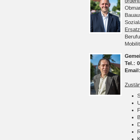
ordent
Obman
Bauau
Sozia
Ersatz
Beruf
Mobili
Gemei
Tel.:
0
Email
Zustän
S
U
F
B
D
K