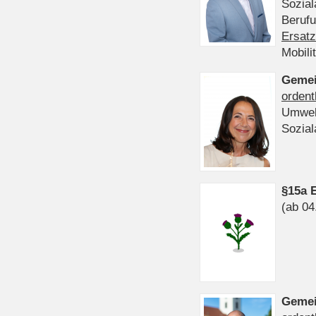
Sozia
Beruf
Ersatz
Mobili
Gemei
ordent
Umwel
Sozia
§15a 
(ab 04
Gemei