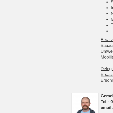
S
I
N
G
T
Ersatz
Bauau
Umwel
Mobil
Delegi
Ersatz
Ersch
Gemei
Tel.: 
email