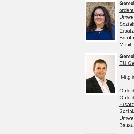
Gemei
ordent
Umwel
Sozia
Ersatz
Beruf
Mobili
Gemei
EU Ge
Mitgl
Ordent
Ordent
Ersatz
Sozia
Umwel
Bauau