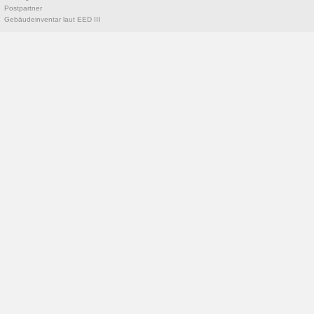
Postpartner
Gebäudeinventar laut EED III