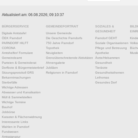
Aktualisiert am: 06.08.2026; 09:10:37
BÜRGERSERVICE
GEMEINDEPORTRAIT
SOZIALES &
BILD
GESUNDHEIT
EINR
Digitale Amtstafel
Unsere Gemeinde
ÖEK Parndorf
Die Geschichte Parndorfs
Parndorf GEHT
Kinde
PARNDORF HILFT
750 Jahre Parndorf
Soziale Organisationen
Volks
CORONA
Topothek
Pflege und Betreuung
Büche
Amtshelfer/ Formulare
Neuigkeiten
Apotheke
Musik
Gemeindeamt
Grenzüberschreitende Aktivitäten
Ärzte/Hebammen
Parteien & Gemeinderat
Ahnengalerie
Gesundheit
Dorfbote & Bürgermeisterbrief
Jubiläen
Tierärzte
Sitzungsprotokoll GRS
Religionen in Parndorf
Gesundheitsthemen
Bekanntmachungen
Leihomas
Sterbefälle
Gesundes Dorf
Wichtige Adressen
Abwasser und Kanalisation
Müll & Sammelstellen
Wichtige Termine
Bauhof
Jobbörse
Kataster & Flächenwidmung
Interessante Links
Wahlen in Parndorf
Fundwesen
Amtssignatur