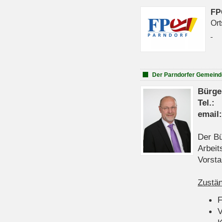
FP
Ort
Der Parndorfer Gemeind
Bürge
Tel
emai
Der Bü
Arbeit
Vorsta
Zustän
V