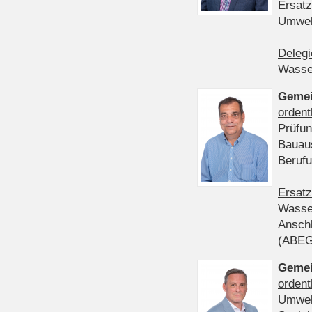
Ersatz
Umwel
Delegi
Wasser
Gemei
ordent
Prüfun
Bauau
Beruf
Ersatz
Wasser
Anschl
(ABE
Gemei
ordent
Umwel