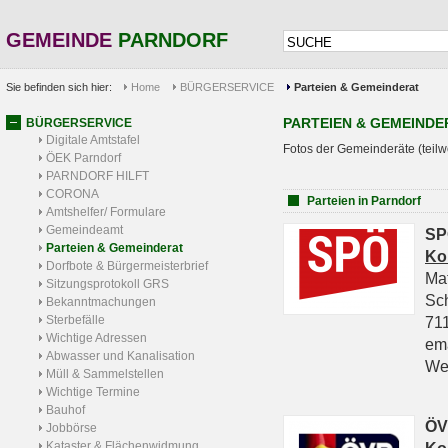
GEMEINDE
PARNDORF
Sie befinden sich hier:
Home
BÜRGERSERVICE
Parteien & Gemeinderat
PARTEIEN & GEMEINDE
BÜRGERSERVICE
Digitale Amtstafel
Fotos der Gemeinderäte (teilw
ÖEK Parndorf
PARNDORF HILFT
CORONA
Parteien in Parndorf
Amtshelfer/ Formulare
Gemeindeamt
SP
Parteien & Gemeinderat
Ko
Dorfbote & Bürgermeisterbrief
Ma
Sitzungsprotokoll GRS
Sc
Bekanntmachungen
Sterbefälle
711
Wichtige Adressen
em
Abwasser und Kanalisation
We
Müll & Sammelstellen
Wichtige Termine
Bauhof
ÖV
Jobbörse
Kataster & Flächenwidmung