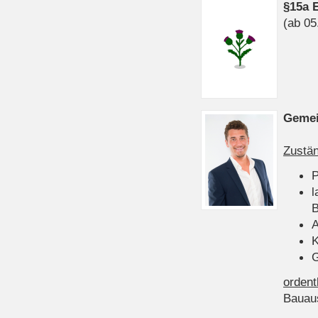
§15a 
(ab 05
Gemei
Zustän
P
l
B
A
K
G
ordent
Bauau