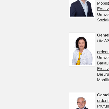
Mobili
Ersatz
Umwel
Sozia
Gemei
UMWE
ordent
Umwel
Bauau
Ersatz
Beruf
Mobili
Gemei
ordent
Prüfu