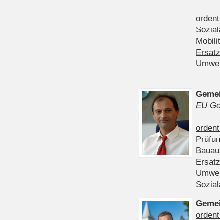
ordent
Sozia
Mobili
Ersatz
Umwel
Gemei
EU Ge
ordent
Prüfu
Bauau
Ersatz
Umwel
Sozia
Gemei
ordent