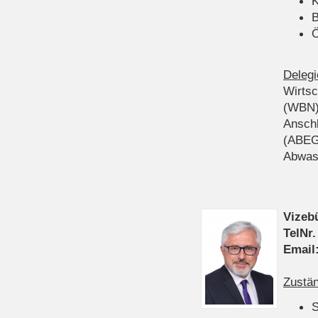
K
B
Ö
Delegi
Wirts
(WBN
Anschl
(ABEG
Abwas
Vizeb
TelNr.
Email
Zustän
S