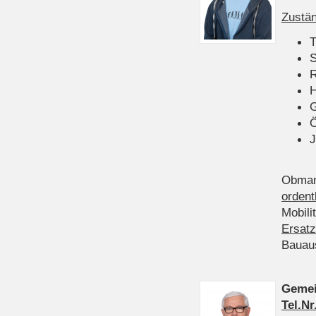
Zustän
T
S
R
H
Ö
J
Obman
ordent
Mobili
Ersatz
Bauau
Gemei
Tel.Nr