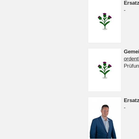
Ersat
-
Gemei
ordent
Prüfu
Ersat
-