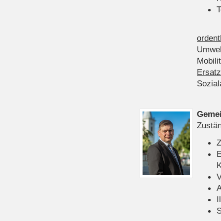
T
ordent
Umwel
Mobili
Ersatz
Sozia
Gemei
Zustän
Z
E
K
V
A
I
S