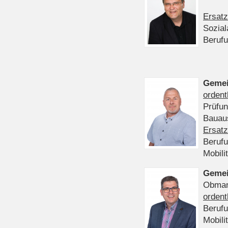
Ersatz
Sozia
Beruf
Gemei
ordent
Prüfu
Bauaus
Ersatz
Beruf
Mobili
Gemei
Obmann
ordent
Beruf
Mobili