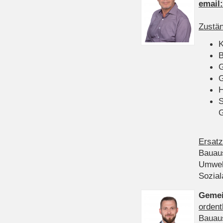
email
Zustän
K
B
G
G
H
S
Ersatz
Bauau
Umwel
Sozia
Gemei
ordent
Bauau