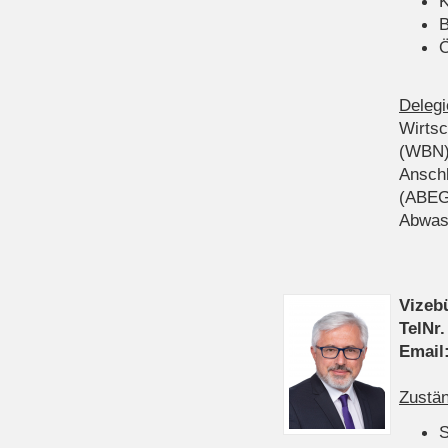
K
B
Ö
Delegi
Wirts
(WBN
Anschl
(ABEG
Abwas
Vizeb
TelNr.
Email
Zustän
S