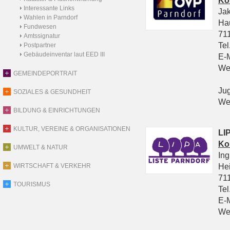
Ko
Interessante Links
Ja
Wahlen in Parndorf
Ha
Fundwesen
711
Amtssignatur
Tel
Postpartner
Gebäudeinventar laut EED III
E-
We
GEMEINDEPORTRAIT
Ju
SOZIALES & GESUNDHEIT
We
BILDUNG & EINRICHTUNGEN
KULTUR, VEREINE & ORGANISATIONEN
LIP
Ko
UMWELT & NATUR
In
He
WIRTSCHAFT & VERKEHR
711
TOURISMUS
Tel
E-
We