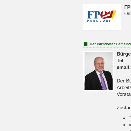
FP
Ort
Der Parndorfer Gemeind
Bürge
Tel
emai
Der Bü
Arbeit
Vorsta
Zustän
V