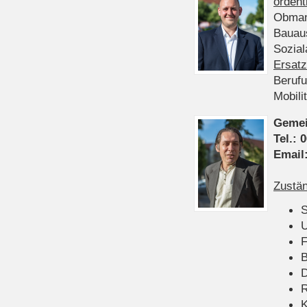
ordent
Obman
Bauau
Sozia
Ersatz
Beruf
Mobili
Gemei
Tel.:
0
Email
Zustän
S
U
F
B
D
K