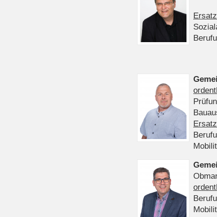
Ersatz
Sozia
Beruf
Gemei
ordent
Prüfu
Bauaus
Ersatz
Beruf
Mobili
Gemei
Obmann
ordent
Beruf
Mobili