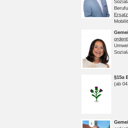
Sozia
Beruf
Ersatz
Mobili
Gemei
ordent
Umwel
Sozia
§15a 
(ab 04
Gemei