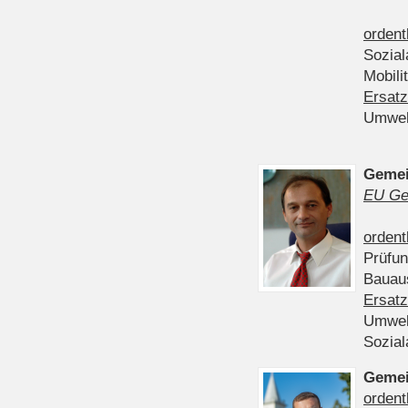
ordent
Sozia
Mobili
Ersatz
Umwel
Gemei
EU Ge
ordent
Prüfu
Bauau
Ersatz
Umwel
Sozia
Gemei
ordent