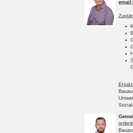
email
Zustän
K
B
G
G
H
S
Ersatz
Bauau
Umwel
Sozia
Gemei
ordent
Bauau