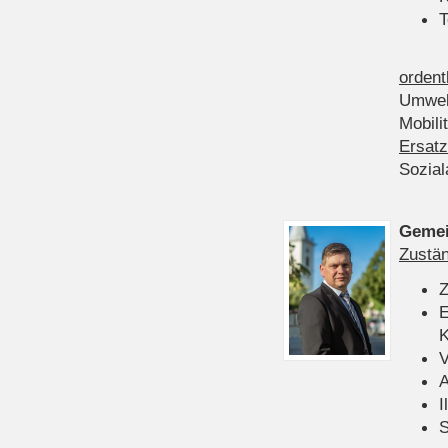
T
ordent
Umwel
Mobili
Ersatz
Sozia
Gemei
Zustän
Z
E
K
V
A
I
S