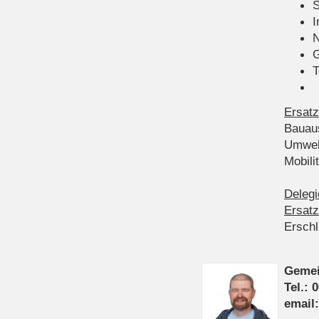
S
I
N
G
T
Ersatz
Bauau
Umwel
Mobil
Delegi
Ersatz
Ersch
Gemei
Tel.: 
email