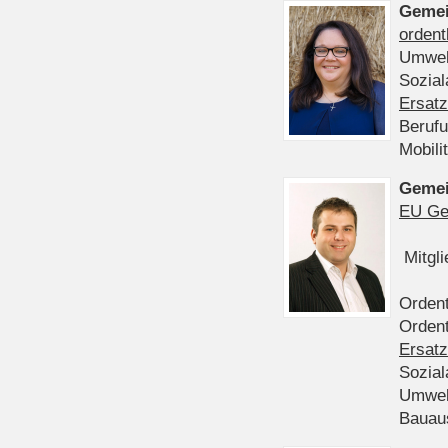
Gemei
ordent
Umwel
Sozia
Ersatz
Beruf
Mobili
Gemei
EU Ge
Mitgl
Ordent
Ordent
Ersatz
Sozia
Umwel
Bauau