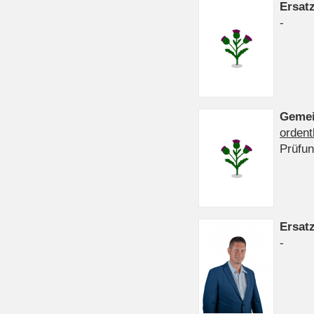
Ersat
-
Gemei
ordent
Prüfu
Ersat
-