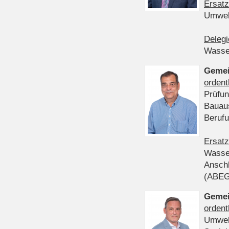
Ersatz
Umwel
Delegi
Wasser
Gemei
ordent
Prüfun
Bauau
Beruf
Ersatz
Wasser
Anschl
(ABE
Gemei
ordent
Umwel