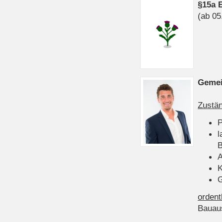
§15a 
(ab 05
Gemei
Zustän
P
l
B
A
K
G
ordent
Bauau