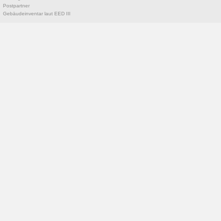
Postpartner
Gebäudeinventar laut EED III