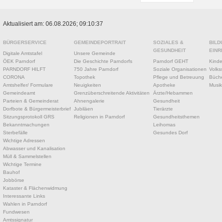
Aktualisiert am: 06.08.2026; 09:10:37
BÜRGERSERVICE
GEMEINDEPORTRAIT
SOZIALES &
BILD
GESUNDHEIT
EINR
Digitale Amtstafel
Unsere Gemeinde
ÖEK Parndorf
Die Geschichte Parndorfs
Parndorf GEHT
Kinde
PARNDORF HILFT
750 Jahre Parndorf
Soziale Organisationen
Volks
CORONA
Topothek
Pflege und Betreuung
Büche
Amtshelfer/ Formulare
Neuigkeiten
Apotheke
Musik
Gemeindeamt
Grenzüberschreitende Aktivitäten
Ärzte/Hebammen
Parteien & Gemeinderat
Ahnengalerie
Gesundheit
Dorfbote & Bürgermeisterbrief
Jubiläen
Tierärzte
Sitzungsprotokoll GRS
Religionen in Parndorf
Gesundheitsthemen
Bekanntmachungen
Leihomas
Sterbefälle
Gesundes Dorf
Wichtige Adressen
Abwasser und Kanalisation
Müll & Sammelstellen
Wichtige Termine
Bauhof
Jobbörse
Kataster & Flächenwidmung
Interessante Links
Wahlen in Parndorf
Fundwesen
Amtssignatur