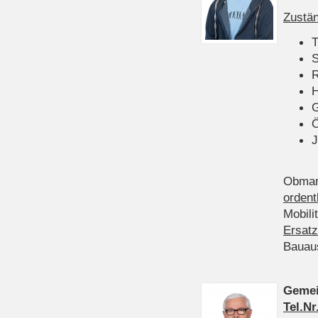
Zustän
T
S
R
H
Ö
J
Obman
ordent
Mobili
Ersatz
Bauau
Gemei
Tel.Nr