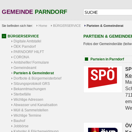
GEMEINDE
PARNDORF
Sie befinden sich hier:
Home
BÜRGERSERVICE
Parteien & Gemeinderat
PARTEIEN & GEMEINDE
BÜRGERSERVICE
Digitale Amtstafel
Fotos der Gemeinderäte (teilw
ÖEK Parndorf
PARNDORF HILFT
CORONA
Parteien in Parndorf
Amtshelfer/ Formulare
Gemeindeamt
SP
Parteien & Gemeinderat
Ko
Dorfbote & Bürgermeisterbrief
Ma
Sitzungsprotokoll GRS
Sc
Bekanntmachungen
Sterbefälle
711
Wichtige Adressen
em
Abwasser und Kanalisation
We
Müll & Sammelstellen
Wichtige Termine
Bauhof
ÖV
Jobbörse
Kataster & Flächenwidmung