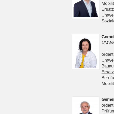
Mobili
Ersatz
Umwel
Sozia
Gemei
UMWE
ordent
Umwel
Bauau
Ersatz
Beruf
Mobili
Gemei
ordent
Prüfu