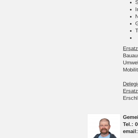
S
I
N
G
T
Ersatz
Bauau
Umwel
Mobil
Delegi
Ersatz
Ersch
Gemei
Tel.: 
email