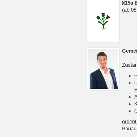
§15a 
(ab 05
Gemei
Zustän
P
l
B
A
K
G
ordent
Bauau