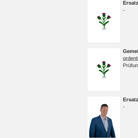
Ersat
-
Gemei
ordent
Prüfu
Ersat
-