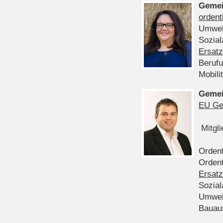
Gemei
ordent
Umwel
Sozia
Ersatz
Beruf
Mobili
Gemei
EU Ge
Mitgl
Ordent
Ordent
Ersatz
Sozia
Umwel
Bauau