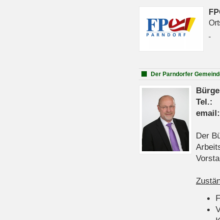
FP
Ort
Der Parndorfer Gemeind
Bürge
Tel
emai
Der Bü
Arbeit
Vorsta
Zustän
V