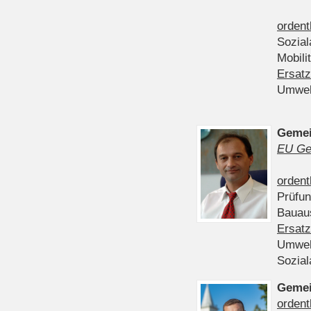
ordent
Sozia
Mobili
Ersatz
Umwel
Gemei
EU Ge
ordent
Prüfu
Bauau
Ersatz
Umwel
Sozia
Gemei
ordent