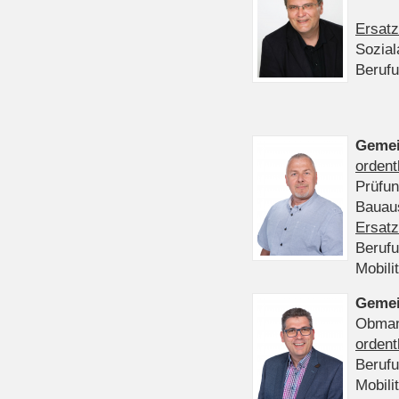
Ersatz
Sozia
Beruf
Gemei
ordent
Prüfu
Bauaus
Ersatz
Beruf
Mobili
Gemei
Obmann
ordent
Beruf
Mobili