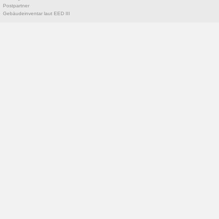
Postpartner
Gebäudeinventar laut EED III