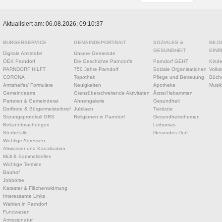
Aktualisiert am: 06.08.2026; 09:10:37
BÜRGERSERVICE
GEMEINDEPORTRAIT
SOZIALES &
BILD
GESUNDHEIT
EINR
Digitale Amtstafel
Unsere Gemeinde
ÖEK Parndorf
Die Geschichte Parndorfs
Parndorf GEHT
Kinde
PARNDORF HILFT
750 Jahre Parndorf
Soziale Organisationen
Volks
CORONA
Topothek
Pflege und Betreuung
Büche
Amtshelfer/ Formulare
Neuigkeiten
Apotheke
Musik
Gemeindeamt
Grenzüberschreitende Aktivitäten
Ärzte/Hebammen
Parteien & Gemeinderat
Ahnengalerie
Gesundheit
Dorfbote & Bürgermeisterbrief
Jubiläen
Tierärzte
Sitzungsprotokoll GRS
Religionen in Parndorf
Gesundheitsthemen
Bekanntmachungen
Leihomas
Sterbefälle
Gesundes Dorf
Wichtige Adressen
Abwasser und Kanalisation
Müll & Sammelstellen
Wichtige Termine
Bauhof
Jobbörse
Kataster & Flächenwidmung
Interessante Links
Wahlen in Parndorf
Fundwesen
Amtssignatur