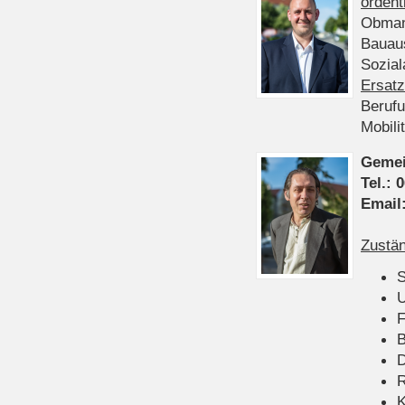
ordent
Obman
Bauau
Sozia
Ersatz
Beruf
Mobili
Gemei
Tel.:
0
Email
Zustän
S
U
F
B
D
K