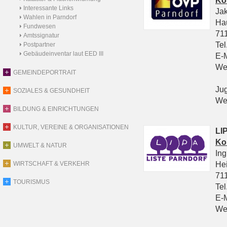
Ko
Interessante Links
Ja
Wahlen in Parndorf
Ha
Fundwesen
711
Amtssignatur
Tel
Postpartner
Gebäudeinventar laut EED III
E-
We
GEMEINDEPORTRAIT
Ju
SOZIALES & GESUNDHEIT
We
BILDUNG & EINRICHTUNGEN
KULTUR, VEREINE & ORGANISATIONEN
LIP
Ko
UMWELT & NATUR
In
He
WIRTSCHAFT & VERKEHR
711
TOURISMUS
Tel
E-
We