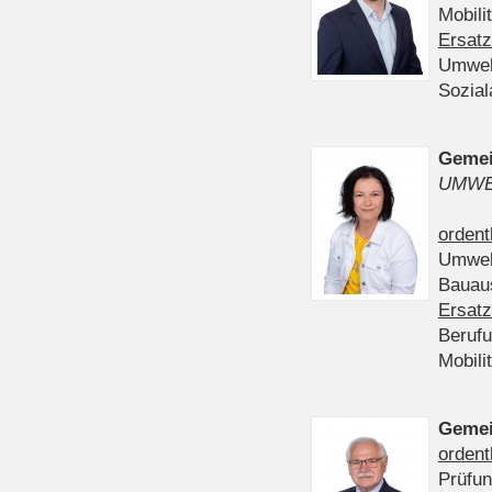
Mobili
Ersatz
Umwel
Sozia
Gemei
UMWE
ordent
Umwel
Bauau
Ersatz
Beruf
Mobili
Gemei
ordent
Prüfu