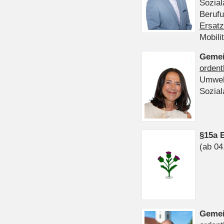
Sozia
Beruf
Ersatz
Mobili
Gemei
ordent
Umwel
Sozia
§15a 
(ab 04
Gemei