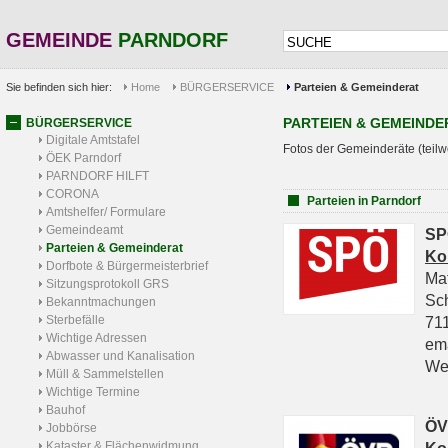
GEMEINDE
PARNDORF
Sie befinden sich hier:
Home
BÜRGERSERVICE
Parteien & Gemeinderat
PARTEIEN & GEMEINDE
BÜRGERSERVICE
Digitale Amtstafel
Fotos der Gemeinderäte (teilw
ÖEK Parndorf
PARNDORF HILFT
CORONA
Parteien in Parndorf
Amtshelfer/ Formulare
Gemeindeamt
SP
Parteien & Gemeinderat
Ko
Dorfbote & Bürgermeisterbrief
Ma
Sitzungsprotokoll GRS
Sc
Bekanntmachungen
Sterbefälle
711
Wichtige Adressen
em
Abwasser und Kanalisation
We
Müll & Sammelstellen
Wichtige Termine
Bauhof
ÖV
Jobbörse
Kataster & Flächenwidmung