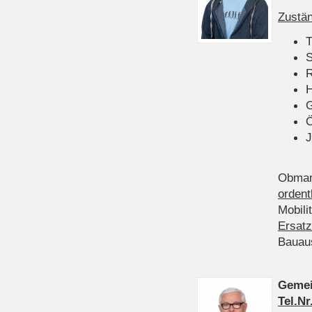
Zustän
T
S
R
H
Ö
J
Obman
ordent
Mobili
Ersatz
Bauau
Gemei
Tel.Nr