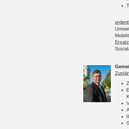
T
ordent
Umwel
Mobili
Ersatz
Sozia
Gemei
Zustän
Z
E
K
V
A
I
S