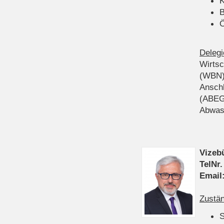
K
B
Ö
Delegi
Wirts
(WBN
Anschl
(ABEG
Abwas
Vizeb
TelNr.
Email
Zustän
S