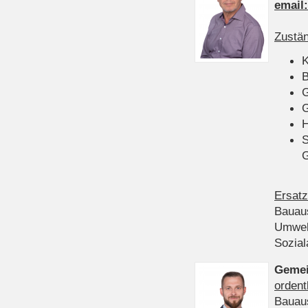
email
Zustän
K
B
G
G
H
S
Ersatz
Bauau
Umwel
Sozia
Gemei
ordent
Bauau