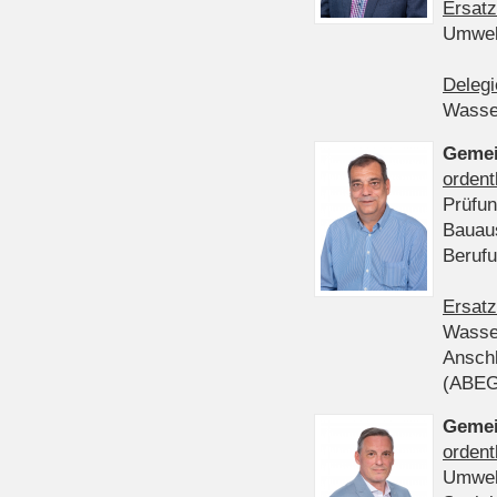
Ersatz
Umwel
Delegi
Wasser
Gemei
ordent
Prüfun
Bauau
Beruf
Ersatz
Wasser
Anschl
(ABE
Gemei
ordent
Umwel