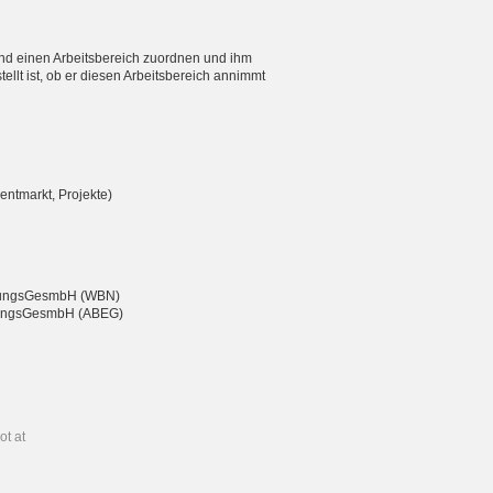
nd einen Arbeitsbereich zuordnen und ihm
ellt ist, ob er diesen Arbeitsbereich annimmt
entmarkt, Projekte)
eßungsGesmbH (WBN)
chtungsGesmbH (ABEG)
ot at