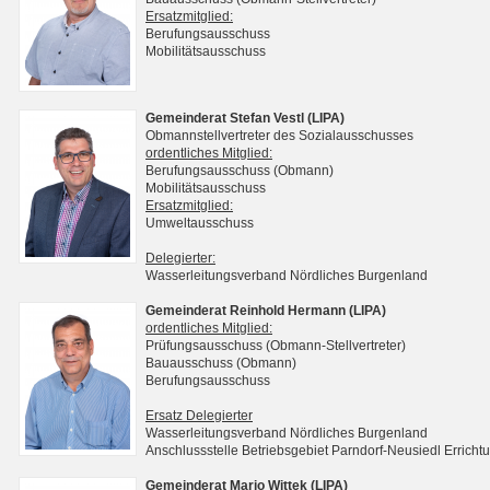
Ersatzmitglied:
Berufungsausschuss
Mobilitätsausschuss
Gemeinderat Stefan Vestl (LIPA)
Obmannstellvertreter des Sozialausschusses
ordentliches Mitglied:
Berufungsausschuss (Obmann)
Mobilitätsausschuss
Ersatzmitglied:
Umweltausschuss
Delegierter:
Wasserleitungsverband Nördliches Burgenland
Gemeinderat Reinhold Hermann (LIPA)
ordentliches Mitglied:
Prüfungsausschuss (Obmann-Stellvertreter)
Bauausschuss (Obmann)
Berufungsausschuss
Ersatz Delegierter
Wasserleitungsverband Nördliches Burgenland
Anschlussstelle Betriebsgebiet Parndorf-Neusiedl Erri
Gemeinderat Mario Wittek (LIPA)