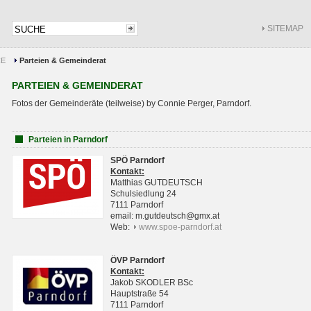
SITEMAP
CE
Parteien & Gemeinderat
PARTEIEN & GEMEINDERAT
Fotos der Gemeinderäte (teilweise) by Connie Perger, Parndorf.
Parteien in Parndorf
SPÖ Parndorf
Kontakt:
Matthias GUTDEUTSCH
Schulsiedlung 24
7111 Parndorf
email: m.gutdeutsch@gmx.at
Web:
www.spoe-parndorf.at
ÖVP Parndorf
Kontakt:
Jakob SKODLER BSc
Hauptstraße 54
7111 Parndorf