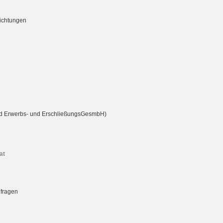
richtungen
rd Erwerbs- und ErschließungsGesmbH)
at
nfragen