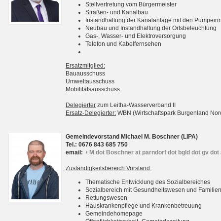
Stellvertretung vom Bürgermeister
Straßen- und Kanalbau
Instandhaltung der Kanalanlage mit den Pumpein
Neubau und Instandhaltung der Ortsbeleuchtung
Gas-, Wasser- und Elektroversorgung
Telefon und Kabelfernsehen
Ersatzmitglied:
Bauausschuss
Umweltausschuss
Mobilitätsausschuss
Delegierter
zum Leitha-Wasserverband II
Ersatz-Delegierter:
WBN (Wirtschaftspark Burgenland No
Gemeindevorstand Michael M. Boschner (LIPA)
Tel.: 0676 843 685 750
email:
M dot Boschner at parndorf dot bgld dot gv dot 
Zuständigkeitsbereich Vorstand:
Thematische Entwicklung des Sozialbereiches
Sozialbereich mit Gesundheitswesen und Familie
Rettungswesen
Hauskrankenpflege und Krankenbetreuung
Gemeindehomepage