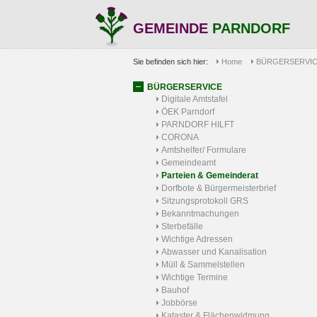
GEMEINDE
PARNDORF
Sie befinden sich hier:
Home
BÜRGERSERVI
BÜRGERSERVICE
Digitale Amtstafel
ÖEK Parndorf
PARNDORF HILFT
CORONA
Amtshelfer/ Formulare
Gemeindeamt
Parteien & Gemeinderat
Dorfbote & Bürgermeisterbrief
Sitzungsprotokoll GRS
Bekanntmachungen
Sterbefälle
Wichtige Adressen
Abwasser und Kanalisation
Müll & Sammelstellen
Wichtige Termine
Bauhof
Jobbörse
Kataster & Flächenwidmung