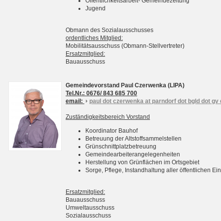
Öffentlichkeitsarbeit- Gemeindezeitung
Jugend
Obmann des Sozialausschusses
ordentliches Mitglied:
Mobilitätsausschuss (Obmann-Stellvertreter)
Ersatzmitglied:
Bauausschuss
Gemeindevorstand Paul Czerwenka (LIPA)
Tel.Nr.: 0676/ 843 685 700
email:
paul dot czerwenka at parndorf dot bgld dot gv 
Zuständigkeitsbereich Vorstand
Koordinator Bauhof
Betreuung der Altstoffsammelstellen
Grünschnittplatzbetreuung
Gemeindearbeiterangelegenheiten
Herstellung von Grünflächen im Ortsgebiet
Sorge, Pflege, Instandhaltung aller öffentlichen 
Ersatzmitglied:
Bauausschuss
Umweltausschuss
Sozialausschuss