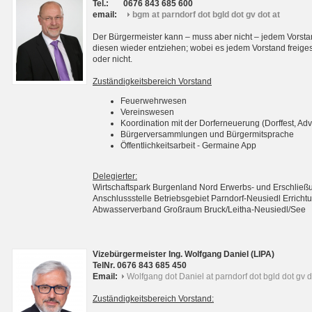
Tel.:
0676 843 685 600
email:
bgm at parndorf dot bgld dot gv dot at
Der Bürgermeister kann – muss aber nicht – jedem Vorsta
diesen wieder entziehen; wobei es jedem Vorstand freigest
oder nicht.
Zuständigkeitsbereich Vorstand
Feuerwehrwesen
Vereinswesen
Koordination mit der Dorferneuerung (Dorffest, Adv
Bürgerversammlungen und Bürgermitsprache
Öffentlichkeitsarbeit - Germaine App
Delegierter:
Wirtschaftspark Burgenland Nord Erwerbs- und Erschli
Anschlussstelle Betriebsgebiet Parndorf-Neusiedl Erri
Abwasserverband Großraum Bruck/Leitha-Neusiedl/See
Vizebürgermeister Ing. Wolfgang Daniel (LIPA)
TelNr. 0676 843 685 450
Email:
Wolfgang dot Daniel at parndorf dot bgld dot gv d
Zuständigkeitsbereich Vorstand: