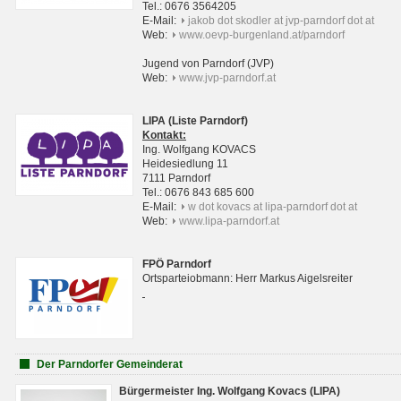
Tel.: 0676 3564205
E-Mail:
jakob dot skodler at jvp-parndorf dot at
Web:
www.oevp-burgenland.at/parndorf
Jugend von Parndorf (JVP)
Web:
www.jvp-parndorf.at
LIPA (Liste Parndorf)
Kontakt:
Ing. Wolfgang KOVACS
Heidesiedlung 11
7111 Parndorf
Tel.: 0676 843 685 600
E-Mail:
w dot kovacs at lipa-parndorf dot at
Web:
www.lipa-parndorf.at
FPÖ Parndorf
Ortsparteiobmann: Herr Markus Aigelsreiter
Der Parndorfer Gemeinderat
Bürgermeister Ing. Wolfgang Kovacs (LIPA)