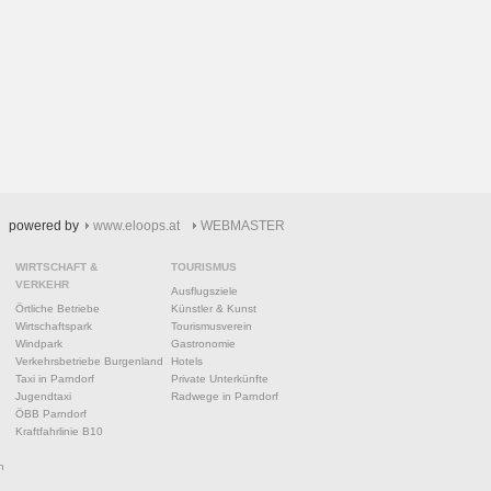
powered by
www.eloops.at
WEBMASTER
WIRTSCHAFT &
TOURISMUS
VERKEHR
Ausflugsziele
Örtliche Betriebe
Künstler & Kunst
Wirtschaftspark
Tourismusverein
Windpark
Gastronomie
Verkehrsbetriebe Burgenland
Hotels
Taxi in Parndorf
Private Unterkünfte
Jugendtaxi
Radwege in Parndorf
ÖBB Parndorf
Kraftfahrlinie B10
n