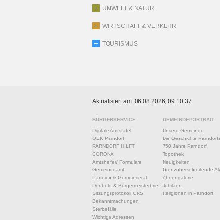
UMWELT & NATUR
WIRTSCHAFT & VERKEHR
TOURISMUS
Aktualisiert am: 06.08.2026; 09:10:37
BÜRGERSERVICE
GEMEINDEPORTRAIT
Digitale Amtstafel
Unsere Gemeinde
ÖEK Parndorf
Die Geschichte Parndorf
PARNDORF HILFT
750 Jahre Parndorf
CORONA
Topothek
Amtshelfer/ Formulare
Neuigkeiten
Gemeindeamt
Grenzüberschreitende Akt
Parteien & Gemeinderat
Ahnengalerie
Dorfbote & Bürgermeisterbrief
Jubiläen
Sitzungsprotokoll GRS
Religionen in Parndorf
Bekanntmachungen
Sterbefälle
Wichtige Adressen