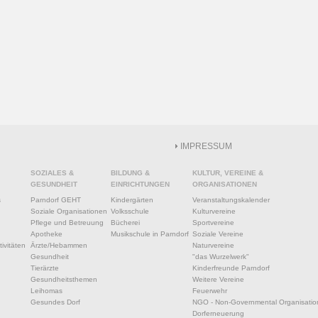
IMPRESSUM
SOZIALES &
BILDUNG &
KULTUR, VEREINE &
GESUNDHEIT
EINRICHTUNGEN
ORGANISATIONEN
s
Parndorf GEHT
Kindergärten
Veranstaltungskalender
Soziale Organisationen
Volksschule
Kulturvereine
Pflege und Betreuung
Bücherei
Sportvereine
Apotheke
Musikschule in Parndorf
Soziale Vereine
ivitäten
Ärzte/Hebammen
Naturvereine
Gesundheit
"das Wurzelwerk"
Tierärzte
Kinderfreunde Parndorf
Gesundheitsthemen
Weitere Vereine
Leihomas
Feuerwehr
Gesundes Dorf
NGO - Non-Governmental Organisatio
Dorferneuerung