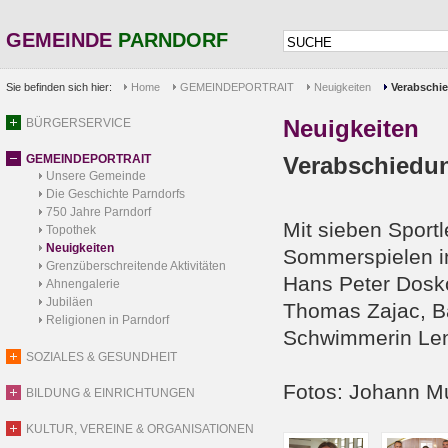
GEMEINDE
PARNDORF
Sie befinden sich hier:
Home
GEMEINDEPORTRAIT
Neuigkeiten
Verabschi
Neuigkeiten
BÜRGERSERVICE
GEMEINDEPORTRAIT
Verabschiedu
Unsere Gemeinde
Die Geschichte Parndorfs
750 Jahre Parndorf
Mit sieben Sport
Topothek
Neuigkeiten
Sommerspielen in
Grenzüberschreitende Aktivitäten
Hans Peter Dosko
Ahnengalerie
Jubiläen
Thomas Zajac, Ba
Religionen in Parndorf
Schwimmerin Len
SOZIALES & GESUNDHEIT
Fotos: Johann M
BILDUNG & EINRICHTUNGEN
KULTUR, VEREINE & ORGANISATIONEN