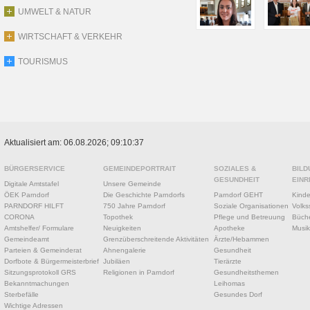
UMWELT & NATUR
WIRTSCHAFT & VERKEHR
TOURISMUS
Aktualisiert am: 06.08.2026; 09:10:37
BÜRGERSERVICE
GEMEINDEPORTRAIT
SOZIALES &
BILD
GESUNDHEIT
EINR
Digitale Amtstafel
Unsere Gemeinde
ÖEK Parndorf
Die Geschichte Parndorfs
Parndorf GEHT
Kinde
PARNDORF HILFT
750 Jahre Parndorf
Soziale Organisationen
Volks
CORONA
Topothek
Pflege und Betreuung
Büche
Amtshelfer/ Formulare
Neuigkeiten
Apotheke
Musik
Gemeindeamt
Grenzüberschreitende Aktivitäten
Ärzte/Hebammen
Parteien & Gemeinderat
Ahnengalerie
Gesundheit
Dorfbote & Bürgermeisterbrief
Jubiläen
Tierärzte
Sitzungsprotokoll GRS
Religionen in Parndorf
Gesundheitsthemen
Bekanntmachungen
Leihomas
Sterbefälle
Gesundes Dorf
Wichtige Adressen