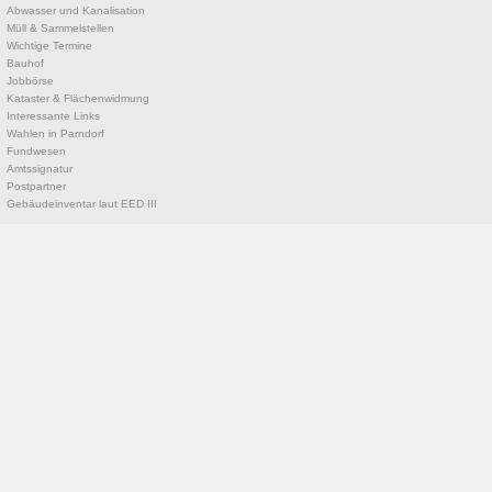
Abwasser und Kanalisation
Müll & Sammelstellen
Wichtige Termine
Bauhof
Jobbörse
Kataster & Flächenwidmung
Interessante Links
Wahlen in Parndorf
Fundwesen
Amtssignatur
Postpartner
Gebäudeinventar laut EED III