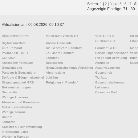
Seiten:
1
|
2
|
3
|
4
|
5
|
6
|
7
|
8
Angezeigte Einträge: 71 - 80
Aktualisiert am: 06.08.2026; 09:10:37
BÜRGERSERVICE
GEMEINDEPORTRAIT
SOZIALES &
BILD
GESUNDHEIT
EINR
Digitale Amtstafel
Unsere Gemeinde
ÖEK Parndorf
Die Geschichte Parndorfs
Parndorf GEHT
Kinde
PARNDORF HILFT
750 Jahre Parndorf
Soziale Organisationen
Volks
CORONA
Topothek
Pflege und Betreuung
Büche
Amtshelfer/ Formulare
Neuigkeiten
Apotheke
Musik
Gemeindeamt
Grenzüberschreitende Aktivitäten
Ärzte/Hebammen
Parteien & Gemeinderat
Ahnengalerie
Gesundheit
Dorfbote & Bürgermeisterbrief
Jubiläen
Tierärzte
Sitzungsprotokoll GRS
Religionen in Parndorf
Gesundheitsthemen
Bekanntmachungen
Leihomas
Sterbefälle
Gesundes Dorf
Wichtige Adressen
Abwasser und Kanalisation
Müll & Sammelstellen
Wichtige Termine
Bauhof
Jobbörse
Kataster & Flächenwidmung
Interessante Links
Wahlen in Parndorf