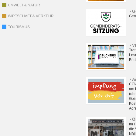
UMWELT & NATUR
G
WIRTSCHAFT & VERKEHR
Gem
TOURISMUS
V
Tro
Lese
Büc
A
COV
am F
(oh
Gei
Kos
Adre
Ö
Im 
die 
Nöti