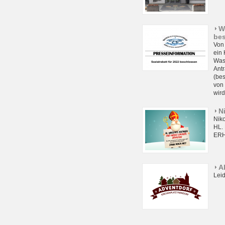
W
be
Von 
ein 
Wass
Antr
(bes
von
wird
N
Niko
HL.
ERH
A
Lei