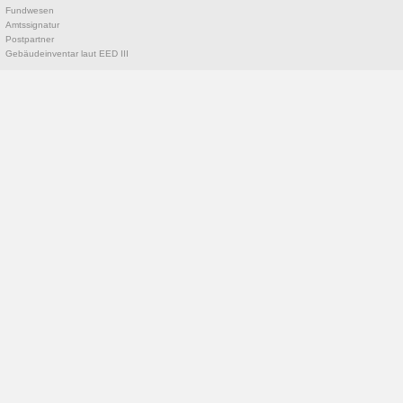
Fundwesen
Amtssignatur
Postpartner
Gebäudeinventar laut EED III