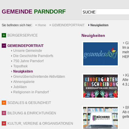
GEMEINDE
PARNDORF
Sie befinden sich hier:
Home
GEMEINDEPORTRAIT
Neuigkeiten
Neuigkeiten
BÜRGERSERVICE
G
GEMEINDEPORTRAIT
Im 
Unsere Gemeinde
meh
Die Geschichte Parndorfs
HER
750 Jahre Parndorf
Topothek
Neuigkeiten
K
Grenzüberschreitende Aktivitäten
Alle
Ahnengalerie
4.3
Jubiläen
Religionen in Parndorf
SOZIALES & GESUNDHEIT
B
Ab 
BILDUNG & EINRICHTUNGEN
gel
KULTUR, VEREINE & ORGANISATIONEN