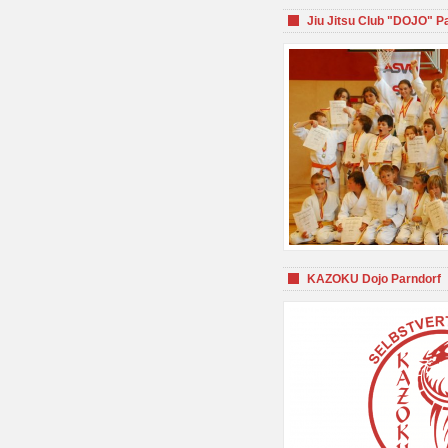
Jiu Jitsu Club "DOJO" P
KAZOKU Dojo Parndorf