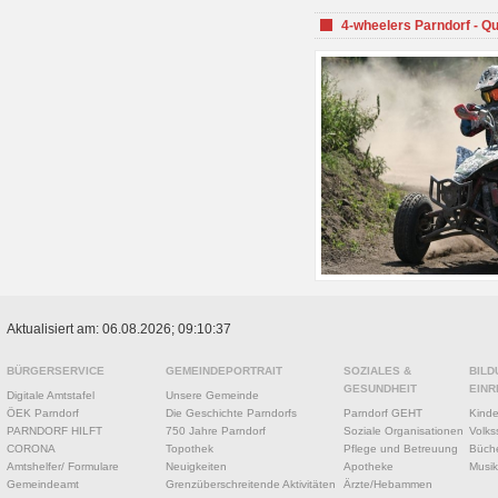
4-wheelers Parndorf - Q
Aktualisiert am: 06.08.2026; 09:10:37
BÜRGERSERVICE
GEMEINDEPORTRAIT
SOZIALES &
BILD
GESUNDHEIT
EINR
Digitale Amtstafel
Unsere Gemeinde
ÖEK Parndorf
Die Geschichte Parndorfs
Parndorf GEHT
Kinde
PARNDORF HILFT
750 Jahre Parndorf
Soziale Organisationen
Volks
CORONA
Topothek
Pflege und Betreuung
Büche
Amtshelfer/ Formulare
Neuigkeiten
Apotheke
Musik
Gemeindeamt
Grenzüberschreitende Aktivitäten
Ärzte/Hebammen