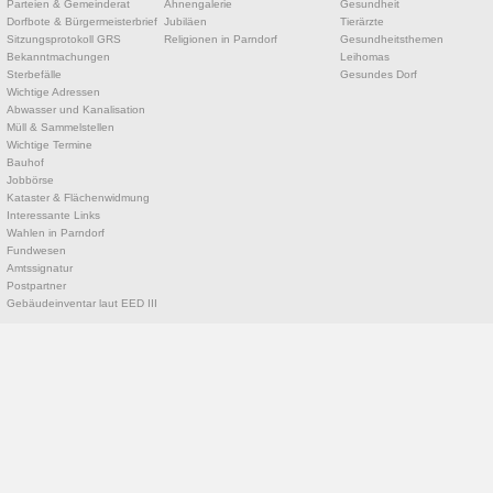
Parteien & Gemeinderat
Ahnengalerie
Gesundheit
Dorfbote & Bürgermeisterbrief
Jubiläen
Tierärzte
Sitzungsprotokoll GRS
Religionen in Parndorf
Gesundheitsthemen
Bekanntmachungen
Leihomas
Sterbefälle
Gesundes Dorf
Wichtige Adressen
Abwasser und Kanalisation
Müll & Sammelstellen
Wichtige Termine
Bauhof
Jobbörse
Kataster & Flächenwidmung
Interessante Links
Wahlen in Parndorf
Fundwesen
Amtssignatur
Postpartner
Gebäudeinventar laut EED III