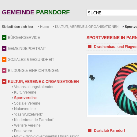
GEMEINDE
PARNDORF
Sie befinden sich hier:
Home
KULTUR, VEREINE & ORGANISATIONEN
Sportve
SPORTVEREINE IN PARND
BÜRGERSERVICE
Drachenbau- und Flugve
GEMEINDEPORTRAIT
SOZIALES & GESUNDHEIT
BILDUNG & EINRICHTUNGEN
KULTUR, VEREINE & ORGANISATIONEN
Veranstaltungskalender
Kulturvereine
Sportvereine
Soziale Vereine
Naturvereine
"das Wurzelwerk"
Kinderfreunde Parndorf
Weitere Vereine
Dartclub Parndorf
Feuerwehr
NGO - Non-Governmental Organisation