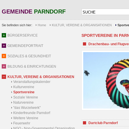
GEMEINDE
PARNDORF
Sie befinden sich hier:
Home
KULTUR, VEREINE & ORGANISATIONEN
Sportve
SPORTVEREINE IN PARND
BÜRGERSERVICE
Drachenbau- und Flugve
GEMEINDEPORTRAIT
SOZIALES & GESUNDHEIT
BILDUNG & EINRICHTUNGEN
KULTUR, VEREINE & ORGANISATIONEN
Veranstaltungskalender
Kulturvereine
Sportvereine
Soziale Vereine
Naturvereine
"das Wurzelwerk"
Kinderfreunde Parndorf
Weitere Vereine
Dartclub Parndorf
Feuerwehr
NGO - Non-Governmental Organisation