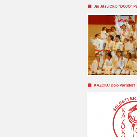
Jiu Jitsu Club "DOJO" P
KAZOKU Dojo Parndorf