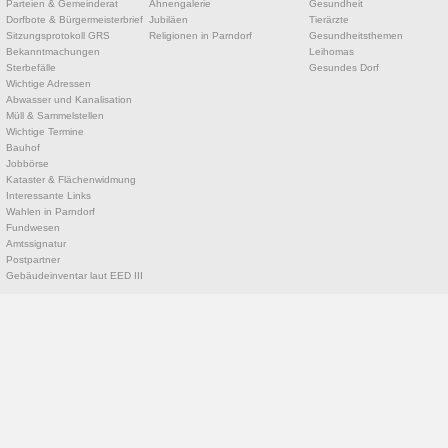
Parteien & Gemeinderat
Ahnengalerie
Gesundheit
Dorfbote & Bürgermeisterbrief
Jubiläen
Tierärzte
Sitzungsprotokoll GRS
Religionen in Parndorf
Gesundheitsthemen
Bekanntmachungen
Leihomas
Sterbefälle
Gesundes Dorf
Wichtige Adressen
Abwasser und Kanalisation
Müll & Sammelstellen
Wichtige Termine
Bauhof
Jobbörse
Kataster & Flächenwidmung
Interessante Links
Wahlen in Parndorf
Fundwesen
Amtssignatur
Postpartner
Gebäudeinventar laut EED III