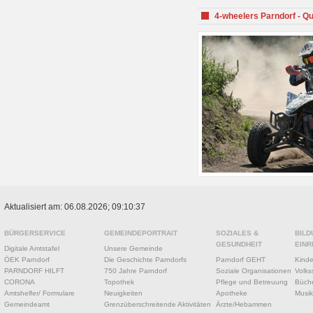
4-wheelers Parndorf - Q
Aktualisiert am: 06.08.2026; 09:10:37
BÜRGERSERVICE
GEMEINDEPORTRAIT
SOZIALES &
BILD
GESUNDHEIT
EINR
Digitale Amtstafel
Unsere Gemeinde
ÖEK Parndorf
Die Geschichte Parndorfs
Parndorf GEHT
Kinde
PARNDORF HILFT
750 Jahre Parndorf
Soziale Organisationen
Volks
CORONA
Topothek
Pflege und Betreuung
Büche
Amtshelfer/ Formulare
Neuigkeiten
Apotheke
Musik
Gemeindeamt
Grenzüberschreitende Aktivitäten
Ärzte/Hebammen