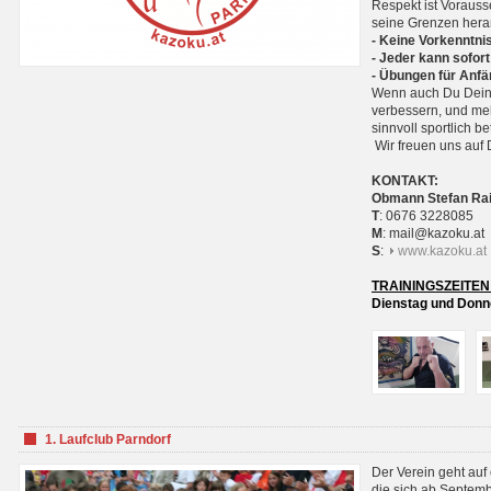
Respekt ist Voraus
seine Grenzen hera
- Keine Vorkenntnis
- Jeder kann sofort
- Übungen für Anfä
Wenn auch Du Deine
verbessern, und meh
sinnvoll sportlich 
Wir freuen uns auf 
KONTAKT:
Obmann Stefan Ra
T
: 0676 3228085
M
: mail@kazoku.at
S
:
www.kazoku.at
TRAININGSZEITEN
Dienstag und Donne
1. Laufclub Parndorf
Der Verein geht auf
die sich ab Septem