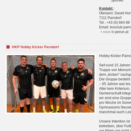
Sportler.
Kontakt:
Obmann: David Hor
7111 Parndorf
Tel.: +43 (0) 664 88
Email: boxclub.pa
www.f
c-perun.at
HKP Hobby Kicker Parndorf
Hobby-Kicker-Parnd
Seit rund 15 Jahren 
Truppe von Mensche
dem „kicken“ nachg
Die Gruppe besteht 
– 65 Jahren war bis j
Alter kein Kriterium,
Gemeinschaft integri
wir sind eine Grupp
pro Woche im Sommer
Gymnasiums Neusiedl
manchmal auch Leid
Unsere Intention ist
betreiben, über Fuß
vor Allem uns nicht 