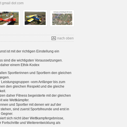
at gmail dot com
nach oben
t ist mit der richtigen Einstellung ein
s sind die wichtigsten Voraussetzungen.
s daher einem Ethik-Kodex
allen Sportlerinnen und Sportlern den gleichen
gegen.
er Leistungsgruppen -vom Anfänger bis zum
enen den gleichen Respekt und die gleiche
eit.
tzen daher Fitness begeisterte mit der gleichen
eit wie Wettkämpfer.
rinnen und Sportler mit denen wir auf der
stehen, sind zuerst Sportsfreunde und erst in
e Gegner.
iniert sich nicht über Wettkampfergebnisse,
 Fortschritte und Weiterentwicklung als