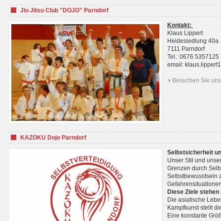
Jiu Jitsu Club "DOJO" Parndorf
Kontakt:
Klaus Lippert
Heidesiedlung 40a
7111 Parndorf
Tel.: 0676 5357125
email: klaus.lippe
Besuchen Sie uns 
KAZOKU Dojo Parndorf
Selbstsicherheit u
Unser Stil und unse
Grenzen durch Selb
Selbstbewusstsein z
Gefahrensituationen
Diese Ziele stehen
Die asiatische Lebe
Kampfkunst stellt 
Eine konstante Größ