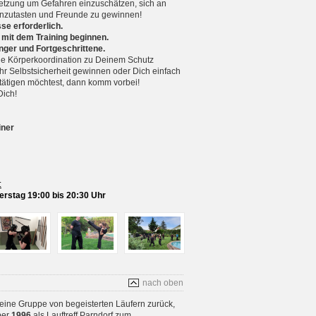
setzung um Gefahren einzuschätzen, sich an
nzutasten und Freunde zu gewinnen!
se erforderlich.
 mit dem Training beginnen.
nger und Fortgeschrittene.
 Körperkoordination zu Deinem Schutz
r Selbstsicherheit gewinnen oder Dich einfach
betätigen möchtest, dann komm vorbei!
Dich!
iner
:
rstag 19:00 bis 20:30 Uhr
nach oben
 eine Gruppe von begeisterten Läufern zurück,
ber
1996
als Lauftreff Parndorf zum