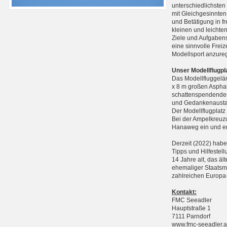
unterschiedlichste
mit Gleichgesinnten
und Betätigung in f
kleinen und leichte
Ziele und Aufgabens
eine sinnvolle Frei
Modellsport anzure
Unser Modellflugpl
Das Modellfluggelän
x 8 m großen Asphal
schattenspendenden
und Gedankenausta
Der Modellflugplatz
Bei der Ampelkreuzu
Hanaweg ein und err
Derzeit (2022) haben
Tipps und Hilfestell
14 Jahre alt, das äl
ehemaliger Staatsme
zahlreichen Europa-
Kontakt:
FMC Seeadler
Hauptstraße 1
7111 Parndorf
www.fmc-seeadler.a