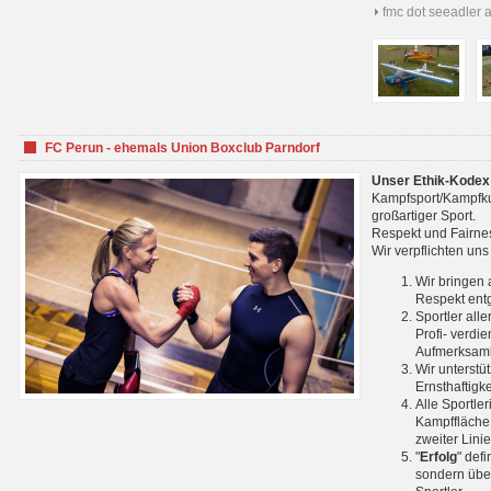
fmc dot seeadler 
FC Perun - ehemals Union Boxclub Parndorf
Unser Ethik-Kodex
Kampfsport/Kampfkuns
großartiger Sport.
Respekt und Fairnes
Wir verpflichten un
Wir bringen 
Respekt ent
Sportler all
Profi- verdi
Aufmerksamk
Wir unterstü
Ernsthaftigk
Alle Sportle
Kampffläche 
zweiter Lini
"
Erfolg
" def
sondern über