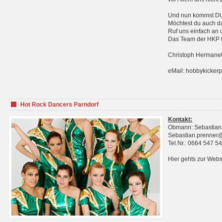
Und nun kommst DU 
Möchtest du auch da
Ruf uns einfach an 
Das Team der HKP fr
Christoph Hermanek
eMail: hobbykicker
Hot Rock Dancers Parndorf
Kontakt:
Obmann: Sebastian
Sebastian.prenner
Tel.Nr.: 0664 547 5
Hier gehts zur Webs