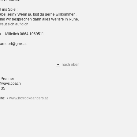
ins Spiel:
bei sein? Wenn ja, bist du gerne willkommen.
und wir besprechen dann alles Weitere in Ruhe.
eut sich auf dich!
 – Milletich 0664 1069511
parndorf@gmx.at
nach oben
 Prenner
@ways.coach
4 35
ite:
www.hotrockdancers.at