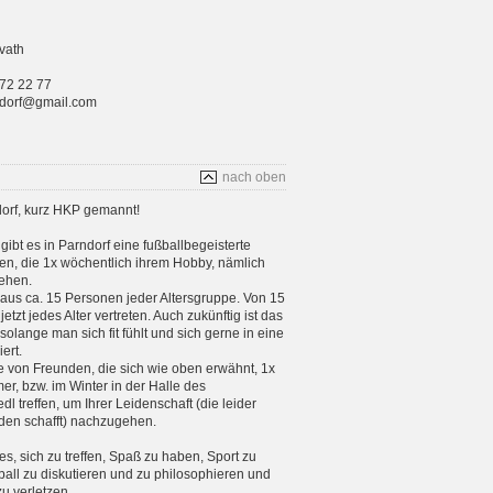
vath
 72 22 77
rndorf@gmail.com
nach oben
orf, kurz HKP gemannt!
gibt es in Parndorf eine fußballbegeisterte
n, die 1x wöchentlich ihrem Hobby, nämlich
ehen.
aus ca. 15 Personen jeder Altersgruppe. Von 15
etzt jedes Alter vertreten. Auch zukünftig ist das
 solange man sich fit fühlt und sich gerne in eine
ert.
e von Freunden, die sich wie oben erwähnt, 1x
, bzw. im Winter in der Halle des
 treffen, um Ihrer Leidenschaft (die leider
en schafft) nachzugehen.
 es, sich zu treffen, Spaß zu haben, Sport zu
ball zu diskutieren und zu philosophieren und
zu verletzen.