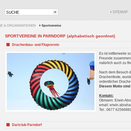
SITEMAP
NE & ORGANISATIONEN
Sportvereine
SPORTVEREINE IN PARNDORF (alphabetisch geordnet)
Drachenbau- und Flugverein
Es ist mittlerweile 
Freunde zusammenf
natürlich auch zu fl
Nach dem Besuch de
Drachenfeste, wurde
ordentlicher Drache
Diesem Motto sind 
Kontakt:
Obmann: Erwin Ab
email: erwin.abra
Tel.: 0677 6256688
Dartclub Parndorf