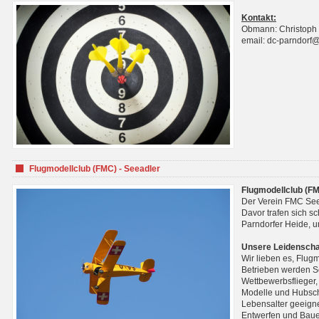
Kontakt:
Obmann: Christoph
email: dc-parndorf
Flugmodellclub (FMC) - Seeadler
Flugmodellclub (FM
Der Verein FMC See
Davor trafen sich s
Parndorfer Heide, u
Unsere Leidenscha
Wir lieben es, Flug
Betrieben werden Se
Wettbewerbsflieger,
Modelle und Hubsch
Lebensalter geeignet
Entwerfen und Baue