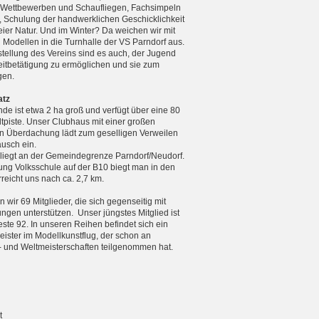
n Wettbewerben und Schaufliegen, Fachsimpeln
, Schulung der handwerklichen Geschicklichkeit
reier Natur. Und im Winter? Da weichen wir mit
n Modellen in die Turnhalle der VS Parndorf aus.
tellung des Vereins sind es auch, der Jugend
zeitbetätigung zu ermöglichen und sie zum
gen.
atz
de ist etwa 2 ha groß und verfügt über eine 80
tpiste. Unser Clubhaus mit einer großen
 Überdachung lädt zum geselligen Verweilen
usch ein.
 liegt an der Gemeindegrenze Parndorf/Neudorf.
ng Volksschule auf der B10 biegt man in den
eicht uns nach ca. 2,7 km.
 wir 69 Mitglieder, die sich gegenseitig mit
ungen unterstützen. Unser jüngstes Mitglied ist
teste 92. In unseren Reihen befindet sich ein
ister im Modellkunstflug, der schon an
 und Weltmeister­schaften teilgenommen hat.
t