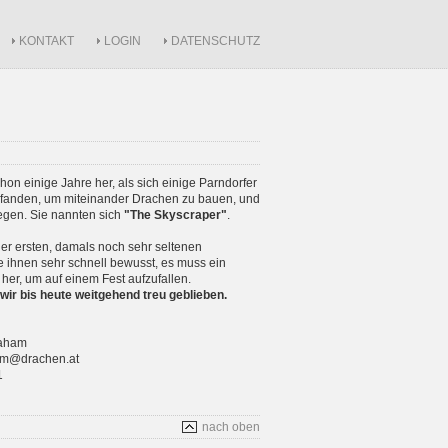
KONTAKT
LOGIN
DATENSCHUTZ
schon einige Jahre her, als sich einige Parndorfer
anden, um miteinander Drachen zu bauen, und
iegen. Sie nannten sich
"The Skyscraper"
.
r ersten, damals noch sehr seltenen
 ihnen sehr schnell bewusst, es muss ein
 her, um auf einem Fest aufzufallen.
wir bis heute weitgehend treu geblieben.
raham
ham@drachen.at
1
nach oben