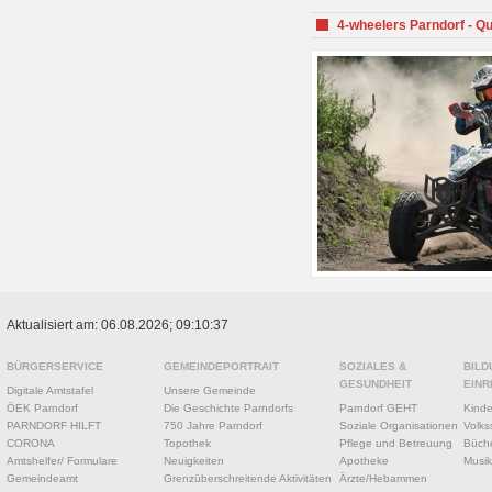
4-wheelers Parndorf - Q
Aktualisiert am: 06.08.2026; 09:10:37
BÜRGERSERVICE
GEMEINDEPORTRAIT
SOZIALES &
BILD
GESUNDHEIT
EINR
Digitale Amtstafel
Unsere Gemeinde
ÖEK Parndorf
Die Geschichte Parndorfs
Parndorf GEHT
Kinde
PARNDORF HILFT
750 Jahre Parndorf
Soziale Organisationen
Volks
CORONA
Topothek
Pflege und Betreuung
Büche
Amtshelfer/ Formulare
Neuigkeiten
Apotheke
Musik
Gemeindeamt
Grenzüberschreitende Aktivitäten
Ärzte/Hebammen