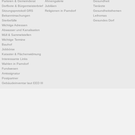
Parteien & Gemeinderat
Ahnengalerie
Gesundheit
Dorfbote & Bürgermeisterbrief
Jubiläen
Tierärzte
Sitzungsprotokoll GRS
Religionen in Parndorf
Gesundheitsthemen
Bekanntmachungen
Leihomas
Sterbefälle
Gesundes Dorf
Wichtige Adressen
Abwasser und Kanalisation
Müll & Sammelstellen
Wichtige Termine
Bauhof
Jobbörse
Kataster & Flächenwidmung
Interessante Links
Wahlen in Parndorf
Fundwesen
Amtssignatur
Postpartner
Gebäudeinventar laut EED III