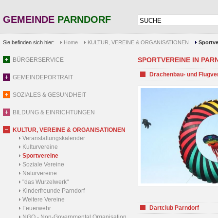
GEMEINDE
PARNDORF
Sie befinden sich hier:
Home
KULTUR, VEREINE & ORGANISATIONEN
Sportve
SPORTVEREINE IN PARND
BÜRGERSERVICE
Drachenbau- und Flugve
GEMEINDEPORTRAIT
SOZIALES & GESUNDHEIT
BILDUNG & EINRICHTUNGEN
KULTUR, VEREINE & ORGANISATIONEN
Veranstaltungskalender
Kulturvereine
Sportvereine
Soziale Vereine
Naturvereine
"das Wurzelwerk"
Kinderfreunde Parndorf
Weitere Vereine
Dartclub Parndorf
Feuerwehr
NGO - Non-Governmental Organisation