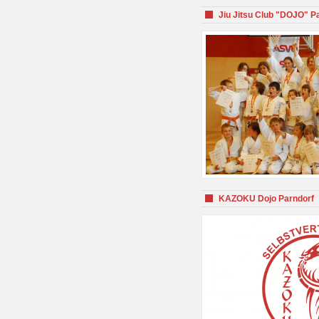
Jiu Jitsu Club "DOJO" P
KAZOKU Dojo Parndorf