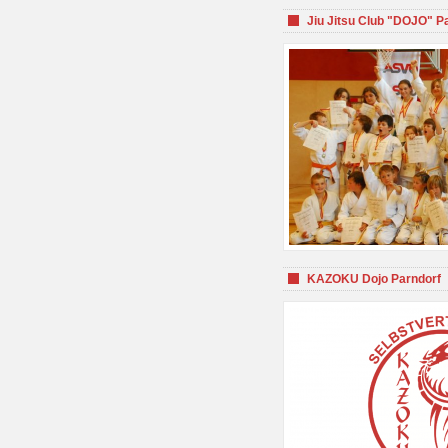
Jiu Jitsu Club "DOJO" P
KAZOKU Dojo Parndorf