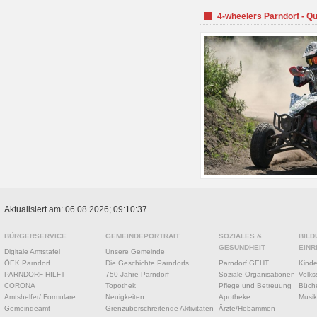
4-wheelers Parndorf - Q
Aktualisiert am: 06.08.2026; 09:10:37
BÜRGERSERVICE
GEMEINDEPORTRAIT
SOZIALES &
BILD
GESUNDHEIT
EINR
Digitale Amtstafel
Unsere Gemeinde
ÖEK Parndorf
Die Geschichte Parndorfs
Parndorf GEHT
Kinde
PARNDORF HILFT
750 Jahre Parndorf
Soziale Organisationen
Volks
CORONA
Topothek
Pflege und Betreuung
Büche
Amtshelfer/ Formulare
Neuigkeiten
Apotheke
Musik
Gemeindeamt
Grenzüberschreitende Aktivitäten
Ärzte/Hebammen