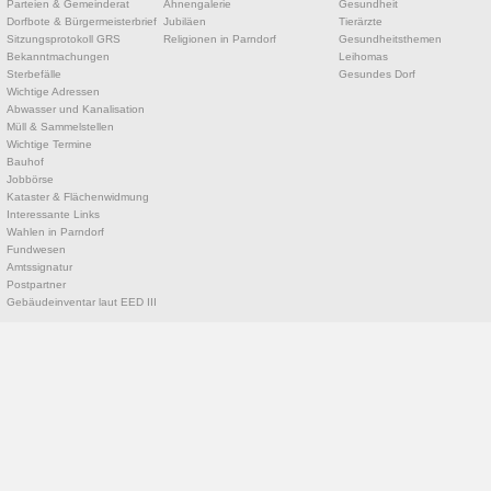
Parteien & Gemeinderat
Ahnengalerie
Gesundheit
Dorfbote & Bürgermeisterbrief
Jubiläen
Tierärzte
Sitzungsprotokoll GRS
Religionen in Parndorf
Gesundheitsthemen
Bekanntmachungen
Leihomas
Sterbefälle
Gesundes Dorf
Wichtige Adressen
Abwasser und Kanalisation
Müll & Sammelstellen
Wichtige Termine
Bauhof
Jobbörse
Kataster & Flächenwidmung
Interessante Links
Wahlen in Parndorf
Fundwesen
Amtssignatur
Postpartner
Gebäudeinventar laut EED III