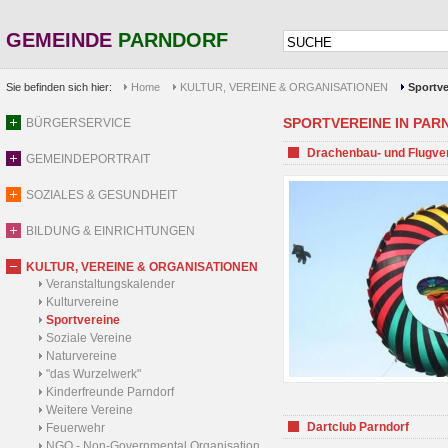
GEMEINDE
PARNDORF
Sie befinden sich hier:
Home
KULTUR, VEREINE & ORGANISATIONEN
Sportve
SPORTVEREINE IN PARND
BÜRGERSERVICE
Drachenbau- und Flugve
GEMEINDEPORTRAIT
SOZIALES & GESUNDHEIT
BILDUNG & EINRICHTUNGEN
KULTUR, VEREINE & ORGANISATIONEN
Veranstaltungskalender
Kulturvereine
Sportvereine
Soziale Vereine
Naturvereine
"das Wurzelwerk"
Kinderfreunde Parndorf
Weitere Vereine
Dartclub Parndorf
Feuerwehr
NGO - Non-Governmental Organisation