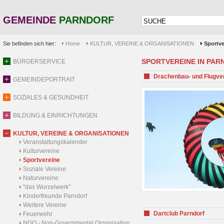
GEMEINDE
PARNDORF
Sie befinden sich hier:
Home
KULTUR, VEREINE & ORGANISATIONEN
Sportve
SPORTVEREINE IN PARND
BÜRGERSERVICE
Drachenbau- und Flugve
GEMEINDEPORTRAIT
SOZIALES & GESUNDHEIT
BILDUNG & EINRICHTUNGEN
KULTUR, VEREINE & ORGANISATIONEN
Veranstaltungskalender
Kulturvereine
Sportvereine
Soziale Vereine
Naturvereine
"das Wurzelwerk"
Kinderfreunde Parndorf
Weitere Vereine
Dartclub Parndorf
Feuerwehr
NGO - Non-Governmental Organisation