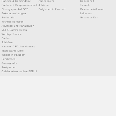
Parteien & Gemeinderat
Ahnengalerie
Gesundheit
Dorfbote & Bürgermeisterbrief
Jubiläen
Tierärzte
Sitzungsprotokoll GRS
Religionen in Parndorf
Gesundheitsthemen
Bekanntmachungen
Leihomas
Sterbefälle
Gesundes Dorf
Wichtige Adressen
Abwasser und Kanalisation
Müll & Sammelstellen
Wichtige Termine
Bauhof
Jobbörse
Kataster & Flächenwidmung
Interessante Links
Wahlen in Parndorf
Fundwesen
Amtssignatur
Postpartner
Gebäudeinventar laut EED III