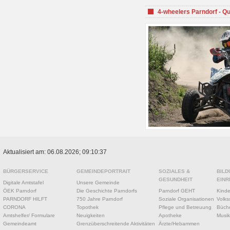
4-wheelers Parndorf - Q
Aktualisiert am: 06.08.2026; 09:10:37
BÜRGERSERVICE
GEMEINDEPORTRAIT
SOZIALES &
BILD
GESUNDHEIT
EINR
Digitale Amtstafel
Unsere Gemeinde
ÖEK Parndorf
Die Geschichte Parndorfs
Parndorf GEHT
Kinde
PARNDORF HILFT
750 Jahre Parndorf
Soziale Organisationen
Volks
CORONA
Topothek
Pflege und Betreuung
Büche
Amtshelfer/ Formulare
Neuigkeiten
Apotheke
Musik
Gemeindeamt
Grenzüberschreitende Aktivitäten
Ärzte/Hebammen