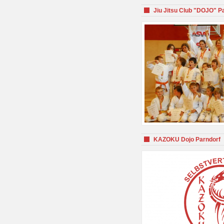
Jiu Jitsu Club "DOJO" P
KAZOKU Dojo Parndorf