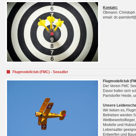
Kontakt:
Obmann: Christoph
email: dc-parndorf
Flugmodellclub (FMC) - Seeadler
Flugmodellclub (FM
Der Verein FMC See
Davor trafen sich s
Parndorfer Heide, u
Unsere Leidenscha
Wir lieben es, Flug
Betrieben werden Se
Wettbewerbsflieger,
Modelle und Hubsch
Lebensalter geeignet
Entwerfen und Baue