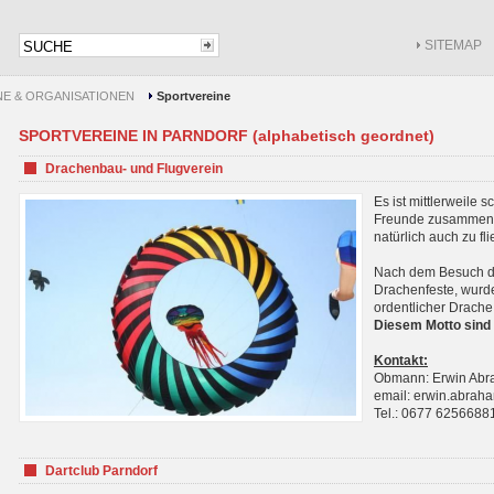
SITEMAP
NE & ORGANISATIONEN
Sportvereine
SPORTVEREINE IN PARNDORF (alphabetisch geordnet)
Drachenbau- und Flugverein
Es ist mittlerweile 
Freunde zusammenf
natürlich auch zu fl
Nach dem Besuch de
Drachenfeste, wurde
ordentlicher Drache
Diesem Motto sind 
Kontakt:
Obmann: Erwin Ab
email: erwin.abra
Tel.: 0677 6256688
Dartclub Parndorf