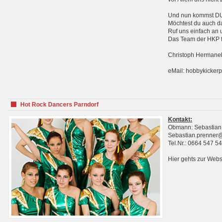
Und nun kommst DU 
Möchtest du auch da
Ruf uns einfach an 
Das Team der HKP fr
Christoph Hermanek
eMail: hobbykicker
Hot Rock Dancers Parndorf
Kontakt:
Obmann: Sebastian
Sebastian.prenner
Tel.Nr.: 0664 547 5
Hier gehts zur Webs