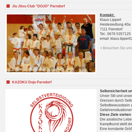
Jiu Jitsu Club "DOJO" Parndorf
Kontakt:
Klaus Lippert
Heidesiedlung 40a
7111 Parndorf
Tel.: 0676 5357125
email: klaus.lippe
Besuchen Sie uns 
KAZOKU Dojo Parndorf
Selbstsicherheit u
Unser Stil und unse
Grenzen durch Selb
Selbstbewusstsein z
Gefahrensituationen
Diese Ziele stehen
Die asiatische Lebe
Kampfkunst stellt 
Eine konstante Größ