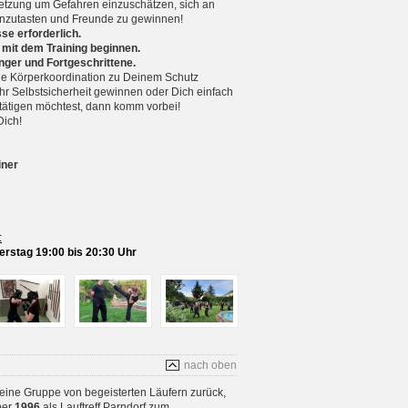
setzung um Gefahren einzuschätzen, sich an
nzutasten und Freunde zu gewinnen!
se erforderlich.
 mit dem Training beginnen.
nger und Fortgeschrittene.
 Körperkoordination zu Deinem Schutz
r Selbstsicherheit gewinnen oder Dich einfach
betätigen möchtest, dann komm vorbei!
Dich!
iner
:
rstag 19:00 bis 20:30 Uhr
nach oben
 eine Gruppe von begeisterten Läufern zurück,
ber
1996
als Lauftreff Parndorf zum