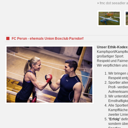
fmc dot seeadler 
FC Perun - ehemals Union Boxclub Parndorf
Unser Ethik-Kodex
Kampfsport/Kampfkuns
großartiger Sport.
Respekt und Fairnes
Wir verpflichten un
Wir bringen 
Respekt ent
Sportler all
Profi- verdi
Aufmerksamk
Wir unterstü
Ernsthaftigk
Alle Sportle
Kampffläche 
zweiter Lini
"
Erfolg
" def
sondern über