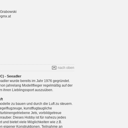
 Grabowski
@gmx.at
nach oben
C) - Seeadler
adler wurde bereits im Jahr 1976 gegründet.
chon jahrelang Modellflieger regelmäßig auf der
m ihren Lieblingssport auszuüben.
ft
modelle zu bauen und durch die Luft zu steuern.
gelflugzeuge, kunstflugtaugliche
 turbinengetriebene Jets, vorbildgetreue
rauber. Dieses Hobby ist für nahezu jedes
 und bietet viele Möglichkeiten wie z.B.
n eigener Konstruktionen, Teilnahme an