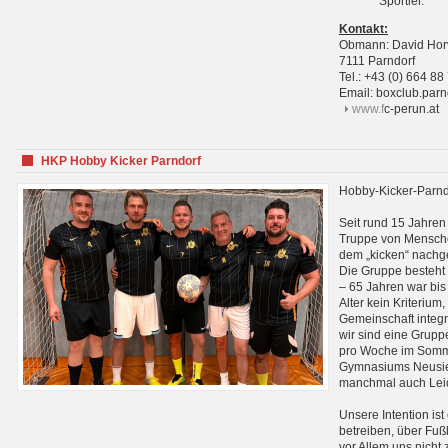
Sportler.
Kontakt:
Obmann: David Hor
7111 Parndorf
Tel.: +43 (0) 664 88
Email: boxclub.pa
www.f
c-perun.at
HKP Hobby Kicker Parndorf
Hobby-Kicker-Parnd
Seit rund 15 Jahren 
Truppe von Mensche
dem „kicken“ nachg
Die Gruppe besteht 
– 65 Jahren war bis j
Alter kein Kriterium,
Gemeinschaft integri
wir sind eine Grupp
pro Woche im Sommer
Gymnasiums Neusiedl
manchmal auch Leid
Unsere Intention ist
betreiben, über Fuß
vor Allem uns nicht 