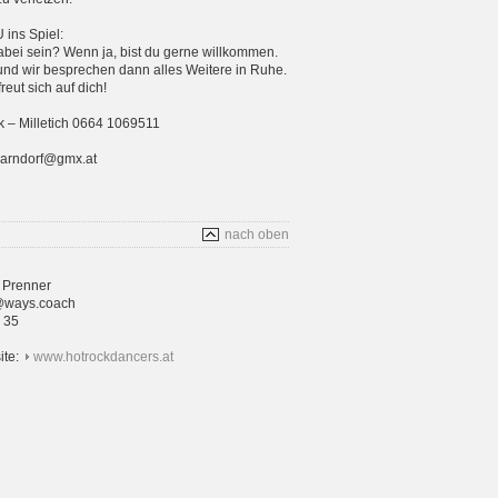
ins Spiel:
bei sein? Wenn ja, bist du gerne willkommen.
und wir besprechen dann alles Weitere in Ruhe.
eut sich auf dich!
 – Milletich 0664 1069511
parndorf@gmx.at
nach oben
 Prenner
@ways.coach
4 35
ite:
www.hotrockdancers.at