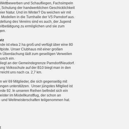
n Wettbewerben und Schaufliegen, Fachsimpeln
, Schulung der handwerklichen Geschicklichkeit
reier Natur. Und im Winter? Da weichen wir mit
n Modellen in die Turnhalle der VS Parndorf aus.
tellung des Vereins sind es auch, der Jugend
zeitbetätigung zu ermöglichen und sie zum
gen.
atz
de ist etwa 2 ha groß und verfügt über eine 80
tpiste. Unser Clubhaus mit einer großen
 Überdachung lädt zum geselligen Verweilen
usch ein.
 liegt an der Gemeindegrenze Parndorf/Neudorf.
ng Volksschule auf der B10 biegt man in den
eicht uns nach ca. 2,7 km.
 wir 69 Mitglieder, die sich gegenseitig mit
ungen unterstützen. Unser jüngstes Mitglied ist
teste 92. In unseren Reihen befindet sich ein
ister im Modellkunstflug, der schon an
 und Weltmeister­schaften teilgenommen hat.
t