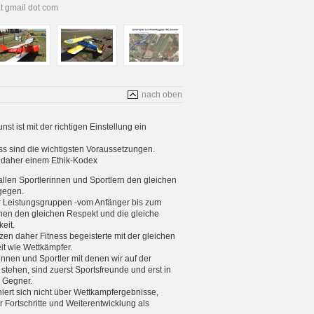
at gmail dot com
nach oben
t ist mit der richtigen Einstellung ein
s sind die wichtigsten Voraussetzungen.
s daher einem Ethik-Kodex
allen Sportlerinnen und Sportlern den gleichen
gegen.
er Leistungsgruppen -vom Anfänger bis zum
enen den gleichen Respekt und die gleiche
eit.
tzen daher Fitness begeisterte mit der gleichen
eit wie Wettkämpfer.
rinnen und Sportler mit denen wir auf der
stehen, sind zuerst Sportsfreunde und erst in
e Gegner.
iniert sich nicht über Wettkampfergebnisse,
 Fortschritte und Weiterentwicklung als