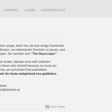
KONTAKT
LOGIN
DATENSCHUTZ
schon einige Jahre her, als sich einige Parndorfer
anden, um miteinander Drachen zu bauen, und
iegen. Sie nannten sich
"The Skyscraper"
.
r ersten, damals noch sehr seltenen
 ihnen sehr schnell bewusst, es muss ein
 her, um auf einem Fest aufzufallen.
wir bis heute weitgehend treu geblieben.
raham
ham@drachen.at
1
nach oben