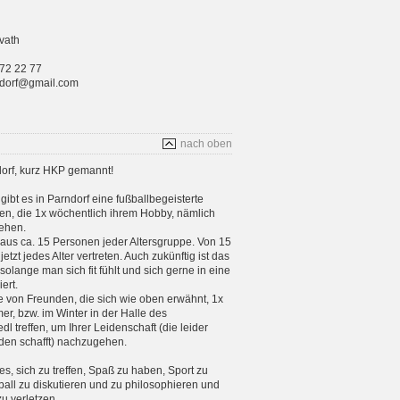
vath
 72 22 77
rndorf@gmail.com
nach oben
orf, kurz HKP gemannt!
gibt es in Parndorf eine fußballbegeisterte
n, die 1x wöchentlich ihrem Hobby, nämlich
ehen.
aus ca. 15 Personen jeder Altersgruppe. Von 15
etzt jedes Alter vertreten. Auch zukünftig ist das
 solange man sich fit fühlt und sich gerne in eine
ert.
e von Freunden, die sich wie oben erwähnt, 1x
, bzw. im Winter in der Halle des
 treffen, um Ihrer Leidenschaft (die leider
en schafft) nachzugehen.
 es, sich zu treffen, Spaß zu haben, Sport zu
ball zu diskutieren und zu philosophieren und
zu verletzen.