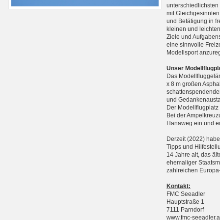
unterschiedlichste
mit Gleichgesinnten
und Betätigung in f
kleinen und leichte
Ziele und Aufgabens
eine sinnvolle Frei
Modellsport anzure
Unser Modellflugpl
Das Modellfluggelän
x 8 m großen Asphal
schattenspendenden
und Gedankenausta
Der Modellflugplatz
Bei der Ampelkreuzu
Hanaweg ein und err
Derzeit (2022) haben
Tipps und Hilfestell
14 Jahre alt, das äl
ehemaliger Staatsme
zahlreichen Europa-
Kontakt:
FMC Seeadler
Hauptstraße 1
7111 Parndorf
www.fmc-seeadler.a