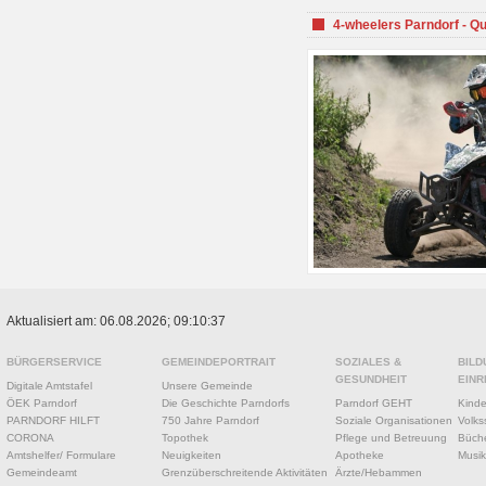
4-wheelers Parndorf - Q
Aktualisiert am: 06.08.2026; 09:10:37
BÜRGERSERVICE
GEMEINDEPORTRAIT
SOZIALES &
BILD
GESUNDHEIT
EINR
Digitale Amtstafel
Unsere Gemeinde
ÖEK Parndorf
Die Geschichte Parndorfs
Parndorf GEHT
Kinde
PARNDORF HILFT
750 Jahre Parndorf
Soziale Organisationen
Volks
CORONA
Topothek
Pflege und Betreuung
Büche
Amtshelfer/ Formulare
Neuigkeiten
Apotheke
Musik
Gemeindeamt
Grenzüberschreitende Aktivitäten
Ärzte/Hebammen