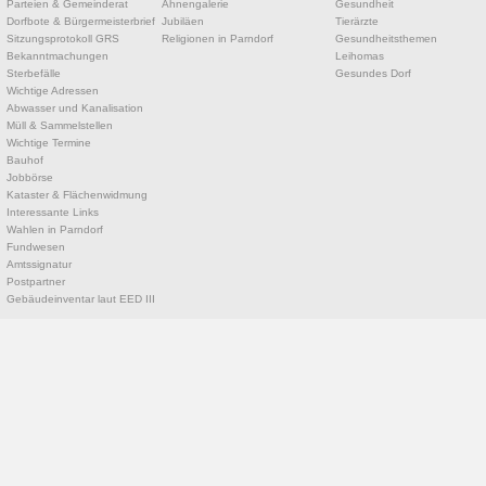
Parteien & Gemeinderat
Ahnengalerie
Gesundheit
Dorfbote & Bürgermeisterbrief
Jubiläen
Tierärzte
Sitzungsprotokoll GRS
Religionen in Parndorf
Gesundheitsthemen
Bekanntmachungen
Leihomas
Sterbefälle
Gesundes Dorf
Wichtige Adressen
Abwasser und Kanalisation
Müll & Sammelstellen
Wichtige Termine
Bauhof
Jobbörse
Kataster & Flächenwidmung
Interessante Links
Wahlen in Parndorf
Fundwesen
Amtssignatur
Postpartner
Gebäudeinventar laut EED III