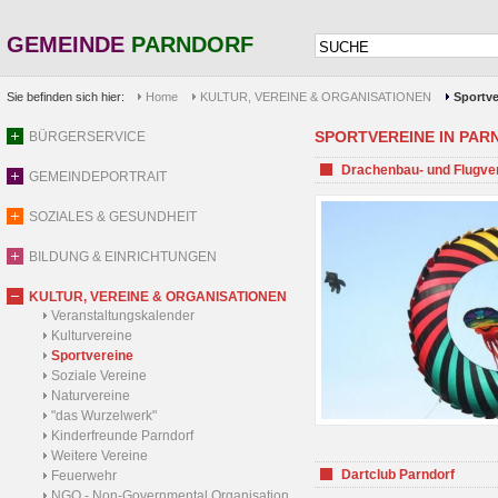
GEMEINDE
PARNDORF
Sie befinden sich hier:
Home
KULTUR, VEREINE & ORGANISATIONEN
Sportve
SPORTVEREINE IN PARND
BÜRGERSERVICE
Drachenbau- und Flugve
GEMEINDEPORTRAIT
SOZIALES & GESUNDHEIT
BILDUNG & EINRICHTUNGEN
KULTUR, VEREINE & ORGANISATIONEN
Veranstaltungskalender
Kulturvereine
Sportvereine
Soziale Vereine
Naturvereine
"das Wurzelwerk"
Kinderfreunde Parndorf
Weitere Vereine
Dartclub Parndorf
Feuerwehr
NGO - Non-Governmental Organisation