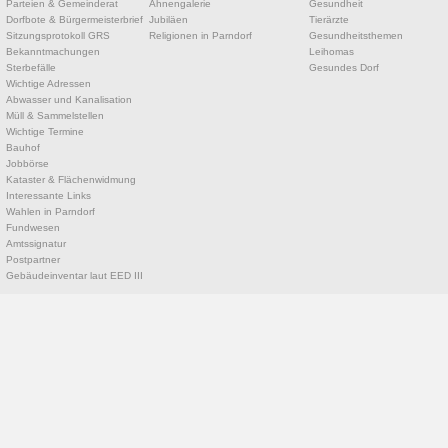
Parteien & Gemeinderat
Ahnengalerie
Gesundheit
Dorfbote & Bürgermeisterbrief
Jubiläen
Tierärzte
Sitzungsprotokoll GRS
Religionen in Parndorf
Gesundheitsthemen
Bekanntmachungen
Leihomas
Sterbefälle
Gesundes Dorf
Wichtige Adressen
Abwasser und Kanalisation
Müll & Sammelstellen
Wichtige Termine
Bauhof
Jobbörse
Kataster & Flächenwidmung
Interessante Links
Wahlen in Parndorf
Fundwesen
Amtssignatur
Postpartner
Gebäudeinventar laut EED III