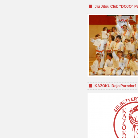
Jiu Jitsu Club "DOJO" P
KAZOKU Dojo Parndorf