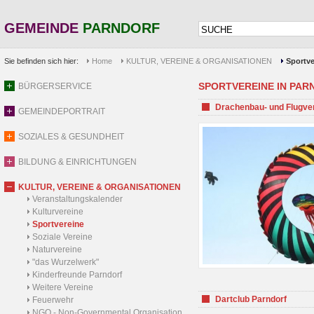
GEMEINDE
PARNDORF
Sie befinden sich hier:
Home
KULTUR, VEREINE & ORGANISATIONEN
Sportve
SPORTVEREINE IN PARND
BÜRGERSERVICE
Drachenbau- und Flugve
GEMEINDEPORTRAIT
SOZIALES & GESUNDHEIT
BILDUNG & EINRICHTUNGEN
KULTUR, VEREINE & ORGANISATIONEN
Veranstaltungskalender
Kulturvereine
Sportvereine
Soziale Vereine
Naturvereine
"das Wurzelwerk"
Kinderfreunde Parndorf
Weitere Vereine
Dartclub Parndorf
Feuerwehr
NGO - Non-Governmental Organisation