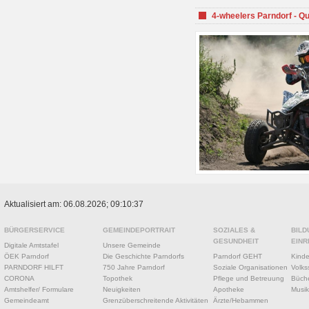
4-wheelers Parndorf - Q
Aktualisiert am: 06.08.2026; 09:10:37
BÜRGERSERVICE
GEMEINDEPORTRAIT
SOZIALES &
BILD
GESUNDHEIT
EINR
Digitale Amtstafel
Unsere Gemeinde
ÖEK Parndorf
Die Geschichte Parndorfs
Parndorf GEHT
Kinde
PARNDORF HILFT
750 Jahre Parndorf
Soziale Organisationen
Volks
CORONA
Topothek
Pflege und Betreuung
Büche
Amtshelfer/ Formulare
Neuigkeiten
Apotheke
Musik
Gemeindeamt
Grenzüberschreitende Aktivitäten
Ärzte/Hebammen