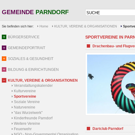
GEMEINDE
PARNDORF
Sie befinden sich hier:
Home
KULTUR, VEREINE & ORGANISATIONEN
Sportve
SPORTVEREINE IN PARND
BÜRGERSERVICE
Drachenbau- und Flugve
GEMEINDEPORTRAIT
SOZIALES & GESUNDHEIT
BILDUNG & EINRICHTUNGEN
KULTUR, VEREINE & ORGANISATIONEN
Veranstaltungskalender
Kulturvereine
Sportvereine
Soziale Vereine
Naturvereine
"das Wurzelwerk"
Kinderfreunde Parndorf
Weitere Vereine
Dartclub Parndorf
Feuerwehr
NGO - Non-Governmental Organisation