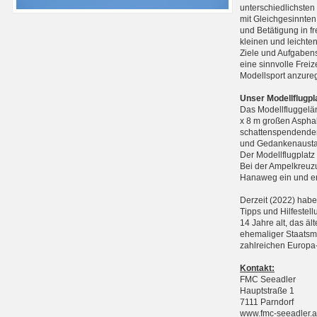
unterschiedlichste
mit Gleichgesinnten
und Betätigung in f
kleinen und leichte
Ziele und Aufgabens
eine sinnvolle Frei
Modellsport anzure
Unser Modellflugpl
Das Modellfluggelän
x 8 m großen Asphal
schattenspendenden
und Gedankenausta
Der Modellflugplatz
Bei der Ampelkreuzu
Hanaweg ein und err
Derzeit (2022) haben
Tipps und Hilfestell
14 Jahre alt, das äl
ehemaliger Staatsme
zahlreichen Europa-
Kontakt:
FMC Seeadler
Hauptstraße 1
7111 Parndorf
www.fmc-seeadler.a