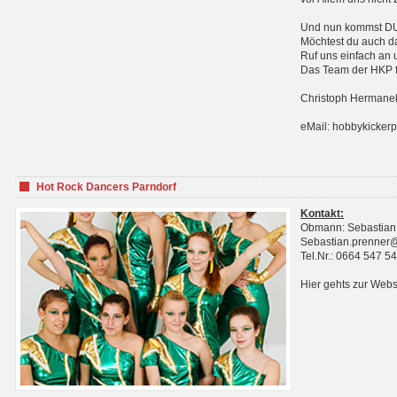
Und nun kommst DU 
Möchtest du auch da
Ruf uns einfach an 
Das Team der HKP fr
Christoph Hermanek
eMail: hobbykicker
Hot Rock Dancers Parndorf
Kontakt:
Obmann: Sebastian
Sebastian.prenner
Tel.Nr.: 0664 547 5
Hier gehts zur Webs