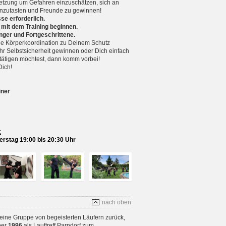
setzung um Gefahren einzuschätzen, sich an
nzutasten und Freunde zu gewinnen!
se erforderlich.
 mit dem Training beginnen.
nger und Fortgeschrittene.
 Körperkoordination zu Deinem Schutz
r Selbstsicherheit gewinnen oder Dich einfach
betätigen möchtest, dann komm vorbei!
Dich!
iner
:
rstag 19:00 bis 20:30 Uhr
nach oben
 eine Gruppe von begeisterten Läufern zurück,
ber
1996
als Lauftreff Parndorf zum