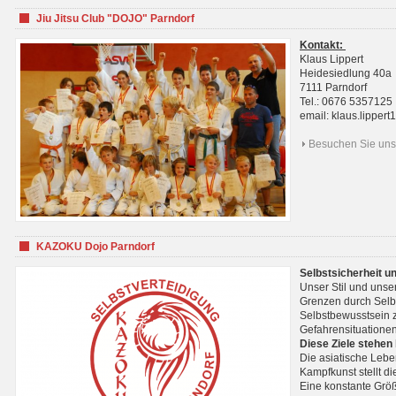
Jiu Jitsu Club "DOJO" Parndorf
Kontakt:
Klaus Lippert
Heidesiedlung 40a
7111 Parndorf
Tel.: 0676 5357125
email: klaus.lippe
Besuchen Sie uns 
KAZOKU Dojo Parndorf
Selbstsicherheit u
Unser Stil und unse
Grenzen durch Selb
Selbstbewusstsein z
Gefahrensituationen
Diese Ziele stehen
Die asiatische Lebe
Kampfkunst stellt 
Eine konstante Größ