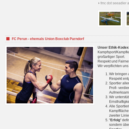
fmc dot seeadler 
FC Perun - ehemals Union Boxclub Parndorf
Unser Ethik-Kodex
Kampfsport/Kampfkuns
großartiger Sport.
Respekt und Fairnes
Wir verpflichten un
Wir bringen 
Respekt ent
Sportler all
Profi- verdi
Aufmerksamk
Wir unterstü
Ernsthaftigk
Alle Sportle
Kampffläche 
zweiter Lini
"
Erfolg
" def
sondern über