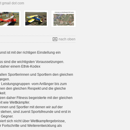
at gmail dot com
nach oben
t ist mit der richtigen Einstellung ein
s sind die wichtigsten Voraussetzungen.
s daher einem Ethik-Kodex
allen Sportlerinnen und Sportlern den gleichen
gegen.
er Leistungsgruppen -vom Anfänger bis zum
enen den gleichen Respekt und die gleiche
eit.
tzen daher Fitness begeisterte mit der gleichen
eit wie Wettkämpfer.
rinnen und Sportler mit denen wir auf der
stehen, sind zuerst Sportsfreunde und erst in
e Gegner.
iniert sich nicht über Wettkampfergebnisse,
 Fortschritte und Weiterentwicklung als