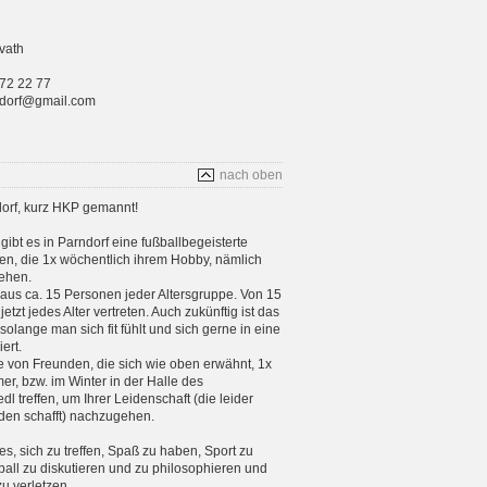
vath
 72 22 77
rndorf@gmail.com
nach oben
orf, kurz HKP gemannt!
gibt es in Parndorf eine fußballbegeisterte
n, die 1x wöchentlich ihrem Hobby, nämlich
ehen.
aus ca. 15 Personen jeder Altersgruppe. Von 15
etzt jedes Alter vertreten. Auch zukünftig ist das
 solange man sich fit fühlt und sich gerne in eine
ert.
e von Freunden, die sich wie oben erwähnt, 1x
, bzw. im Winter in der Halle des
 treffen, um Ihrer Leidenschaft (die leider
en schafft) nachzugehen.
 es, sich zu treffen, Spaß zu haben, Sport zu
ball zu diskutieren und zu philosophieren und
zu verletzen.