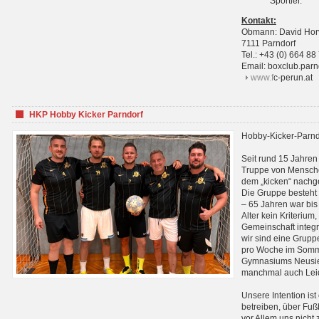
Sportler.
Kontakt:
Obmann: David Hor
7111 Parndorf
Tel.: +43 (0) 664 88
Email: boxclub.pa
www.f
c-perun.at
HKP Hobby Kicker Parndorf
Hobby-Kicker-Parnd
Seit rund 15 Jahren 
Truppe von Mensche
dem „kicken“ nachg
Die Gruppe besteht 
– 65 Jahren war bis j
Alter kein Kriterium,
Gemeinschaft integri
wir sind eine Grupp
pro Woche im Sommer
Gymnasiums Neusiedl
manchmal auch Leid
Unsere Intention ist
betreiben, über Fuß
vor Allem uns nicht 