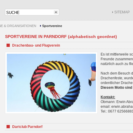
SITEMAP
NE & ORGANISATIONEN
Sportvereine
SPORTVEREINE IN PARNDORF (alphabetisch geordnet)
Drachenbau- und Flugverein
Es ist mittlerweile 
Freunde zusammenf
natürlich auch zu fl
Nach dem Besuch de
Drachenfeste, wurde
ordentlicher Drache
Diesem Motto sind 
Kontakt:
Obmann: Erwin Ab
email: erwin.abra
Tel.: 0677 6256688
Dartclub Parndorf