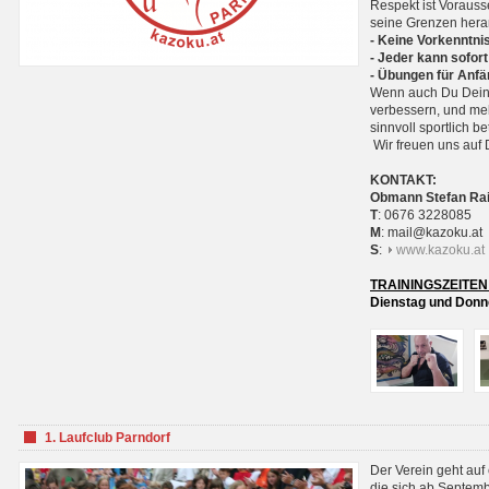
Respekt ist Voraus
seine Grenzen hera
- Keine Vorkenntnis
- Jeder kann sofort
- Übungen für Anfä
Wenn auch Du Deine
verbessern, und meh
sinnvoll sportlich 
Wir freuen uns auf 
KONTAKT:
Obmann Stefan Ra
T
: 0676 3228085
M
: mail@kazoku.at
S
:
www.kazoku.at
TRAININGSZEITEN
Dienstag und Donne
1. Laufclub Parndorf
Der Verein geht auf
die sich ab Septem