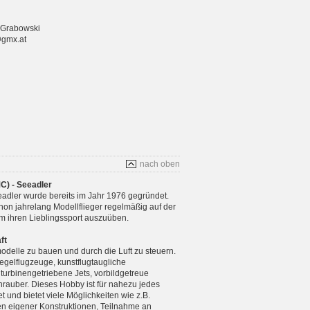
 Grabowski
@gmx.at
nach oben
C) - Seeadler
adler wurde bereits im Jahr 1976 gegründet.
chon jahrelang Modellflieger regelmäßig auf der
m ihren Lieblingssport auszuüben.
ft
modelle zu bauen und durch die Luft zu steuern.
gelflugzeuge, kunstflugtaugliche
 turbinengetriebene Jets, vorbildgetreue
rauber. Dieses Hobby ist für nahezu jedes
 und bietet viele Möglichkeiten wie z.B.
n eigener Konstruktionen, Teilnahme an