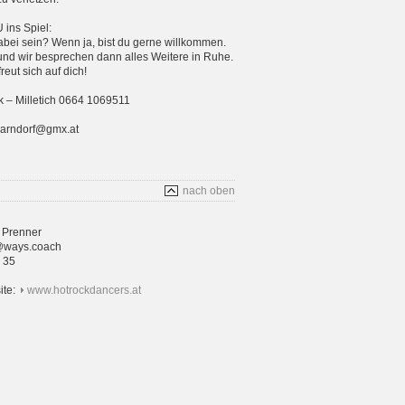
ins Spiel:
bei sein? Wenn ja, bist du gerne willkommen.
und wir besprechen dann alles Weitere in Ruhe.
eut sich auf dich!
 – Milletich 0664 1069511
parndorf@gmx.at
nach oben
 Prenner
@ways.coach
4 35
ite:
www.hotrockdancers.at