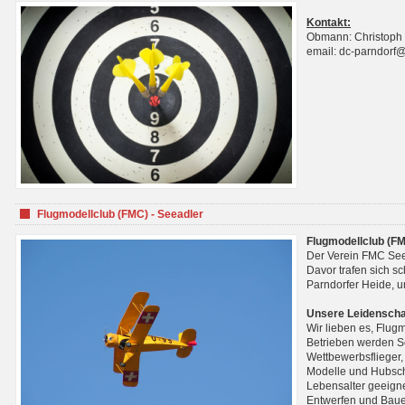
Kontakt:
Obmann: Christoph
email: dc-parndorf
Flugmodellclub (FMC) - Seeadler
Flugmodellclub (FM
Der Verein FMC See
Davor trafen sich s
Parndorfer Heide, u
Unsere Leidenscha
Wir lieben es, Flug
Betrieben werden Se
Wettbewerbsflieger,
Modelle und Hubsch
Lebensalter geeignet
Entwerfen und Baue