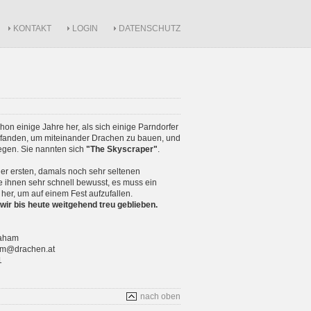
KONTAKT
LOGIN
DATENSCHUTZ
schon einige Jahre her, als sich einige Parndorfer
anden, um miteinander Drachen zu bauen, und
iegen. Sie nannten sich
"The Skyscraper"
.
r ersten, damals noch sehr seltenen
 ihnen sehr schnell bewusst, es muss ein
 her, um auf einem Fest aufzufallen.
wir bis heute weitgehend treu geblieben.
raham
ham@drachen.at
1
nach oben