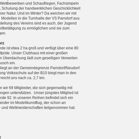
n Wettbewerben und Schaufliegen, Fachsimpeln
, Schulung der handwerklichen Geschicklichkeit
reier Natur. Und im Winter? Da weichen wir mit
n Modellen in die Turnhalle der VS Parndorf aus.
tellung des Vereins sind es auch, der Jugend
zeitbetätigung zu ermöglichen und sie zum
gen.
atz
de ist etwa 2 ha groß und verfügt über eine 80
tpiste. Unser Clubhaus mit einer großen
 Überdachung lädt zum geselligen Verweilen
usch ein.
 liegt an der Gemeindegrenze Parndorf/Neudorf.
ng Volksschule auf der B10 biegt man in den
eicht uns nach ca. 2,7 km.
 wir 69 Mitglieder, die sich gegenseitig mit
ungen unterstützen. Unser jüngstes Mitglied ist
teste 92. In unseren Reihen befindet sich ein
ister im Modellkunstflug, der schon an
 und Weltmeister­schaften teilgenommen hat.
t