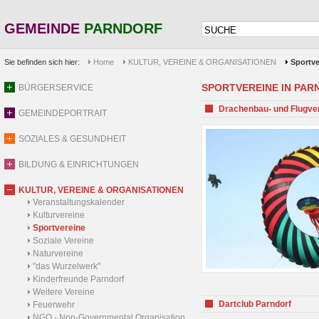
GEMEINDE
PARNDORF
Sie befinden sich hier:
Home
KULTUR, VEREINE & ORGANISATIONEN
Sportve
SPORTVEREINE IN PARND
BÜRGERSERVICE
Drachenbau- und Flugve
GEMEINDEPORTRAIT
SOZIALES & GESUNDHEIT
BILDUNG & EINRICHTUNGEN
KULTUR, VEREINE & ORGANISATIONEN
Veranstaltungskalender
Kulturvereine
Sportvereine
Soziale Vereine
Naturvereine
"das Wurzelwerk"
Kinderfreunde Parndorf
Weitere Vereine
Dartclub Parndorf
Feuerwehr
NGO - Non-Governmental Organisation