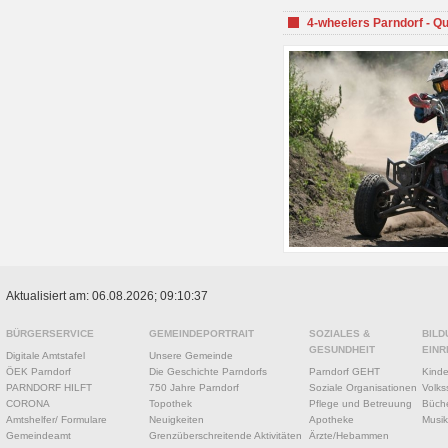
4-wheelers Parndorf - Q
Aktualisiert am: 06.08.2026; 09:10:37
BÜRGERSERVICE
GEMEINDEPORTRAIT
SOZIALES &
BILD
GESUNDHEIT
EINR
Digitale Amtstafel
Unsere Gemeinde
ÖEK Parndorf
Die Geschichte Parndorfs
Parndorf GEHT
Kinde
PARNDORF HILFT
750 Jahre Parndorf
Soziale Organisationen
Volks
CORONA
Topothek
Pflege und Betreuung
Büche
Amtshelfer/ Formulare
Neuigkeiten
Apotheke
Musik
Gemeindeamt
Grenzüberschreitende Aktivitäten
Ärzte/Hebammen