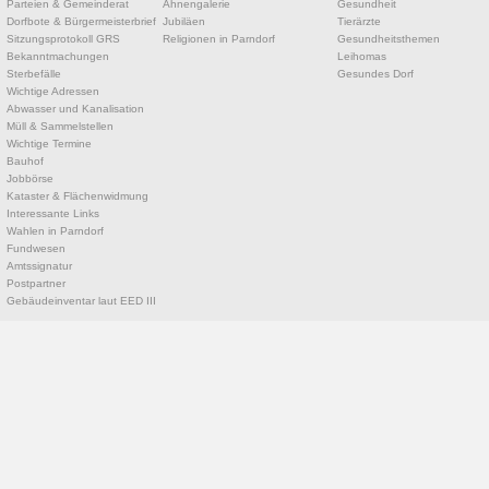
Parteien & Gemeinderat
Ahnengalerie
Gesundheit
Dorfbote & Bürgermeisterbrief
Jubiläen
Tierärzte
Sitzungsprotokoll GRS
Religionen in Parndorf
Gesundheitsthemen
Bekanntmachungen
Leihomas
Sterbefälle
Gesundes Dorf
Wichtige Adressen
Abwasser und Kanalisation
Müll & Sammelstellen
Wichtige Termine
Bauhof
Jobbörse
Kataster & Flächenwidmung
Interessante Links
Wahlen in Parndorf
Fundwesen
Amtssignatur
Postpartner
Gebäudeinventar laut EED III