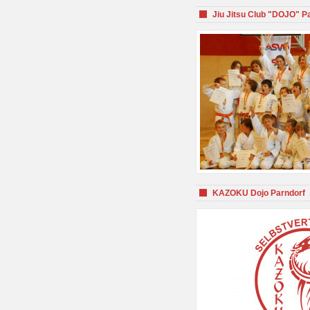
Jiu Jitsu Club "DOJO" P
KAZOKU Dojo Parndorf