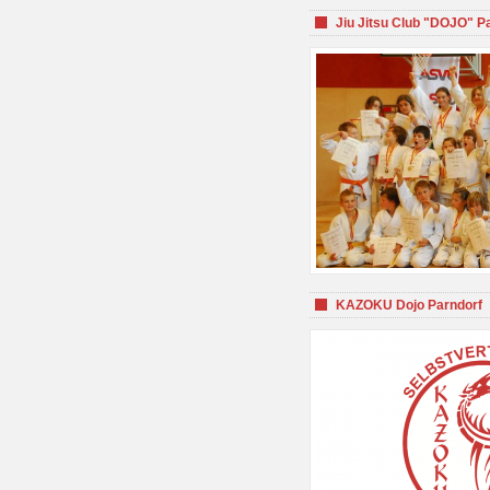
Jiu Jitsu Club "DOJO" P
KAZOKU Dojo Parndorf