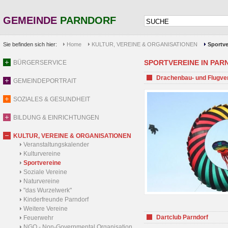
GEMEINDE
PARNDORF
Sie befinden sich hier:
Home
KULTUR, VEREINE & ORGANISATIONEN
Sportve
SPORTVEREINE IN PARND
BÜRGERSERVICE
Drachenbau- und Flugve
GEMEINDEPORTRAIT
SOZIALES & GESUNDHEIT
BILDUNG & EINRICHTUNGEN
KULTUR, VEREINE & ORGANISATIONEN
Veranstaltungskalender
Kulturvereine
Sportvereine
Soziale Vereine
Naturvereine
"das Wurzelwerk"
Kinderfreunde Parndorf
Weitere Vereine
Dartclub Parndorf
Feuerwehr
NGO - Non-Governmental Organisation