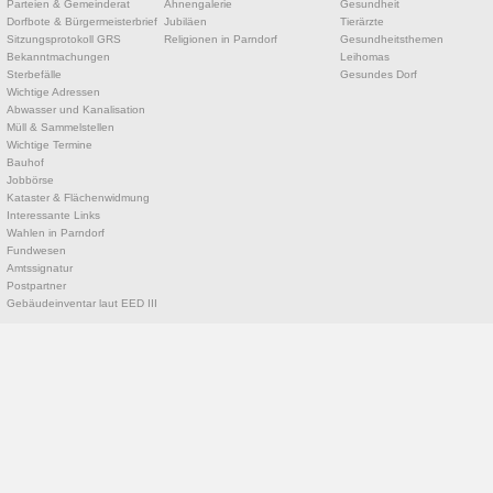
Parteien & Gemeinderat
Ahnengalerie
Gesundheit
Dorfbote & Bürgermeisterbrief
Jubiläen
Tierärzte
Sitzungsprotokoll GRS
Religionen in Parndorf
Gesundheitsthemen
Bekanntmachungen
Leihomas
Sterbefälle
Gesundes Dorf
Wichtige Adressen
Abwasser und Kanalisation
Müll & Sammelstellen
Wichtige Termine
Bauhof
Jobbörse
Kataster & Flächenwidmung
Interessante Links
Wahlen in Parndorf
Fundwesen
Amtssignatur
Postpartner
Gebäudeinventar laut EED III