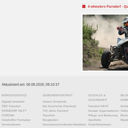
4-wheelers Parndorf - Q
Aktualisiert am: 06.08.2026; 09:10:37
BÜRGERSERVICE
GEMEINDEPORTRAIT
SOZIALES &
BILD
GESUNDHEIT
EINR
Digitale Amtstafel
Unsere Gemeinde
ÖEK Parndorf
Die Geschichte Parndorfs
Parndorf GEHT
Kinde
PARNDORF HILFT
750 Jahre Parndorf
Soziale Organisationen
Volks
CORONA
Topothek
Pflege und Betreuung
Büche
Amtshelfer/ Formulare
Neuigkeiten
Apotheke
Musik
Gemeindeamt
Grenzüberschreitende Aktivitäten
Ärzte/Hebammen