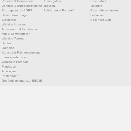
Parteien & Gemeinderat
Ahnengalerie
Gesundheit
Dorfbote & Bürgermeisterbrief
Jubiläen
Tierärzte
Sitzungsprotokoll GRS
Religionen in Parndorf
Gesundheitsthemen
Bekanntmachungen
Leihomas
Sterbefälle
Gesundes Dorf
Wichtige Adressen
Abwasser und Kanalisation
Müll & Sammelstellen
Wichtige Termine
Bauhof
Jobbörse
Kataster & Flächenwidmung
Interessante Links
Wahlen in Parndorf
Fundwesen
Amtssignatur
Postpartner
Gebäudeinventar laut EED III