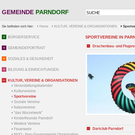
GEMEINDE
PARNDORF
Sie befinden sich hier:
Home
KULTUR, VEREINE & ORGANISATIONEN
Sportve
SPORTVEREINE IN PARND
BÜRGERSERVICE
Drachenbau- und Flugve
GEMEINDEPORTRAIT
SOZIALES & GESUNDHEIT
BILDUNG & EINRICHTUNGEN
KULTUR, VEREINE & ORGANISATIONEN
Veranstaltungskalender
Kulturvereine
Sportvereine
Soziale Vereine
Naturvereine
"das Wurzelwerk"
Kinderfreunde Parndorf
Weitere Vereine
Dartclub Parndorf
Feuerwehr
NGO - Non-Governmental Organisation