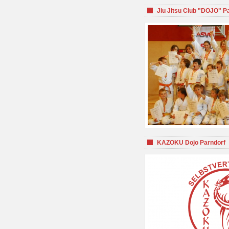
Jiu Jitsu Club "DOJO" P
KAZOKU Dojo Parndorf