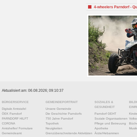
4-wheelers Parndorf - Q
Aktualisiert am: 06.08.2026; 09:10:37
BÜRGERSERVICE
GEMEINDEPORTRAIT
SOZIALES &
BILD
GESUNDHEIT
EINR
Digitale Amtstafel
Unsere Gemeinde
ÖEK Parndorf
Die Geschichte Parndorfs
Parndorf GEHT
Kinde
PARNDORF HILFT
750 Jahre Parndorf
Soziale Organisationen
Volks
CORONA
Topothek
Pflege und Betreuung
Büche
Amtshelfer/ Formulare
Neuigkeiten
Apotheke
Musik
Gemeindeamt
Grenzüberschreitende Aktivitäten
Ärzte/Hebammen