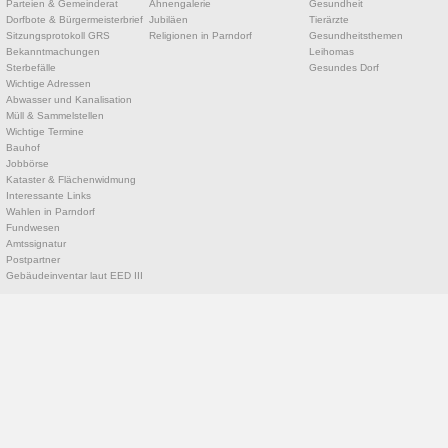
Parteien & Gemeinderat
Ahnengalerie
Gesundheit
Dorfbote & Bürgermeisterbrief
Jubiläen
Tierärzte
Sitzungsprotokoll GRS
Religionen in Parndorf
Gesundheitsthemen
Bekanntmachungen
Leihomas
Sterbefälle
Gesundes Dorf
Wichtige Adressen
Abwasser und Kanalisation
Müll & Sammelstellen
Wichtige Termine
Bauhof
Jobbörse
Kataster & Flächenwidmung
Interessante Links
Wahlen in Parndorf
Fundwesen
Amtssignatur
Postpartner
Gebäudeinventar laut EED III