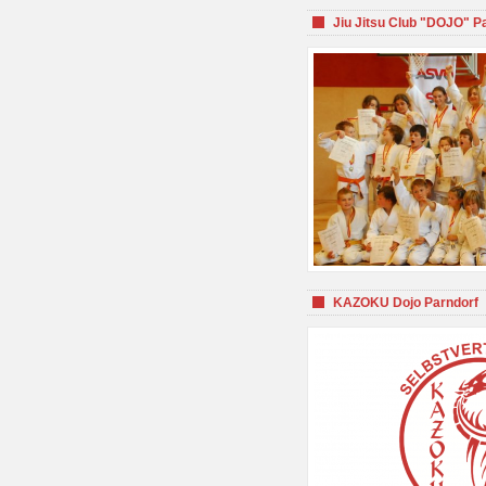
Jiu Jitsu Club "DOJO" P
KAZOKU Dojo Parndorf