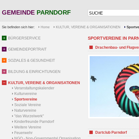
GEMEINDE
PARNDORF
Sie befinden sich hier:
Home
KULTUR, VEREINE & ORGANISATIONEN
Sportve
SPORTVEREINE IN PARND
BÜRGERSERVICE
Drachenbau- und Flugve
GEMEINDEPORTRAIT
SOZIALES & GESUNDHEIT
BILDUNG & EINRICHTUNGEN
KULTUR, VEREINE & ORGANISATIONEN
Veranstaltungskalender
Kulturvereine
Sportvereine
Soziale Vereine
Naturvereine
"das Wurzelwerk"
Kinderfreunde Parndorf
Weitere Vereine
Dartclub Parndorf
Feuerwehr
NGO - Non-Governmental Organisation