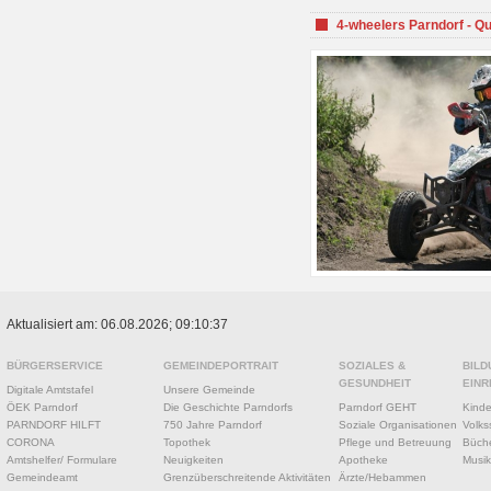
4-wheelers Parndorf - Q
Aktualisiert am: 06.08.2026; 09:10:37
BÜRGERSERVICE
GEMEINDEPORTRAIT
SOZIALES &
BILD
GESUNDHEIT
EINR
Digitale Amtstafel
Unsere Gemeinde
ÖEK Parndorf
Die Geschichte Parndorfs
Parndorf GEHT
Kinde
PARNDORF HILFT
750 Jahre Parndorf
Soziale Organisationen
Volks
CORONA
Topothek
Pflege und Betreuung
Büche
Amtshelfer/ Formulare
Neuigkeiten
Apotheke
Musik
Gemeindeamt
Grenzüberschreitende Aktivitäten
Ärzte/Hebammen