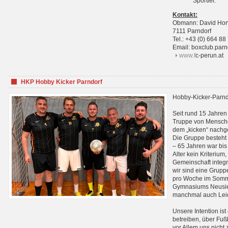
Sportler.
Kontakt:
Obmann: David Hor
7111 Parndorf
Tel.: +43 (0) 664 88
Email: boxclub.pa
www.f
c-perun.at
HKP Hobby Kicker Parndorf
Hobby-Kicker-Parnd
Seit rund 15 Jahren 
Truppe von Mensche
dem „kicken“ nachg
Die Gruppe besteht 
– 65 Jahren war bis j
Alter kein Kriterium,
Gemeinschaft integri
wir sind eine Grupp
pro Woche im Sommer
Gymnasiums Neusiedl
manchmal auch Leid
Unsere Intention ist
betreiben, über Fuß
vor Allem uns nicht 