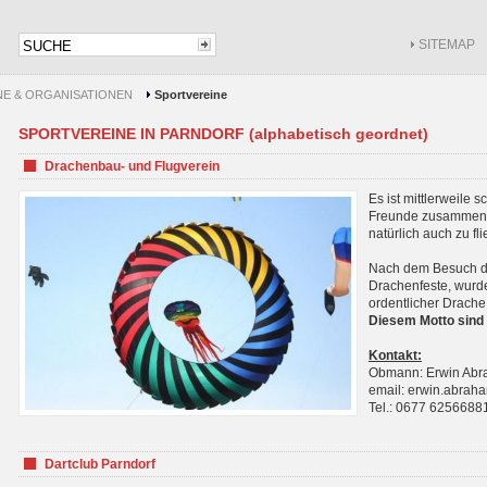
SITEMAP
NE & ORGANISATIONEN
Sportvereine
SPORTVEREINE IN PARNDORF (alphabetisch geordnet)
Drachenbau- und Flugverein
Es ist mittlerweile 
Freunde zusammenf
natürlich auch zu fl
Nach dem Besuch de
Drachenfeste, wurde
ordentlicher Drache
Diesem Motto sind 
Kontakt:
Obmann: Erwin Ab
email: erwin.abra
Tel.: 0677 6256688
Dartclub Parndorf