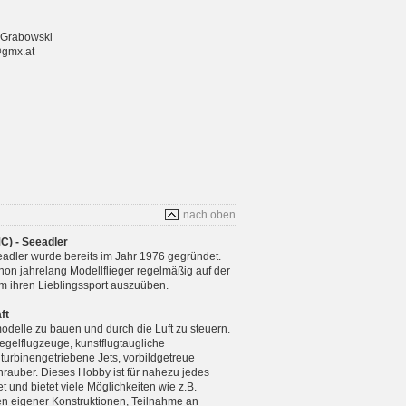
 Grabowski
@gmx.at
nach oben
C) - Seeadler
adler wurde bereits im Jahr 1976 gegründet.
chon jahrelang Modellflieger regelmäßig auf der
m ihren Lieblingssport auszuüben.
ft
modelle zu bauen und durch die Luft zu steuern.
gelflugzeuge, kunstflugtaugliche
 turbinengetriebene Jets, vorbildgetreue
rauber. Dieses Hobby ist für nahezu jedes
 und bietet viele Möglichkeiten wie z.B.
n eigener Konstruktionen, Teilnahme an