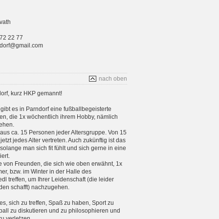
vath
 72 22 77
rndorf@gmail.com
nach oben
orf, kurz HKP gemannt!
gibt es in Parndorf eine fußballbegeisterte
n, die 1x wöchentlich ihrem Hobby, nämlich
ehen.
aus ca. 15 Personen jeder Altersgruppe. Von 15
etzt jedes Alter vertreten. Auch zukünftig ist das
 solange man sich fit fühlt und sich gerne in eine
ert.
e von Freunden, die sich wie oben erwähnt, 1x
, bzw. im Winter in der Halle des
 treffen, um Ihrer Leidenschaft (die leider
en schafft) nachzugehen.
 es, sich zu treffen, Spaß zu haben, Sport zu
ball zu diskutieren und zu philosophieren und
zu verletzen.