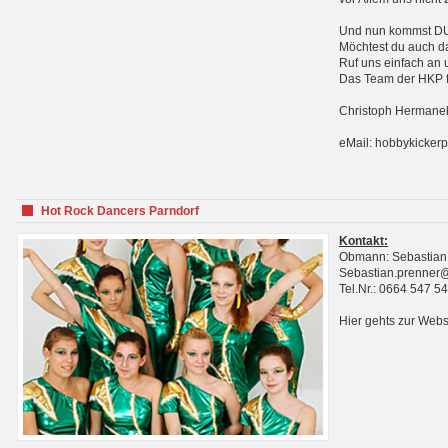
Und nun kommst DU 
Möchtest du auch da
Ruf uns einfach an 
Das Team der HKP fr
Christoph Hermanek
eMail: hobbykicker
Hot Rock Dancers Parndorf
Kontakt:
Obmann: Sebastian
Sebastian.prenner
Tel.Nr.: 0664 547 5
Hier gehts zur Webs