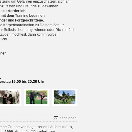
setzung um Gefahren einzuschätzen, sich an
nzutasten und Freunde zu gewinnen!
se erforderlich.
 mit dem Training beginnen.
nger und Fortgeschrittene.
 Körperkoordination zu Deinem Schutz
r Selbstsicherheit gewinnen oder Dich einfach
betätigen möchtest, dann komm vorbei!
Dich!
iner
:
rstag 19:00 bis 20:30 Uhr
nach oben
 eine Gruppe von begeisterten Läufern zurück,
ber
1996
als Lauftreff Parndorf zum