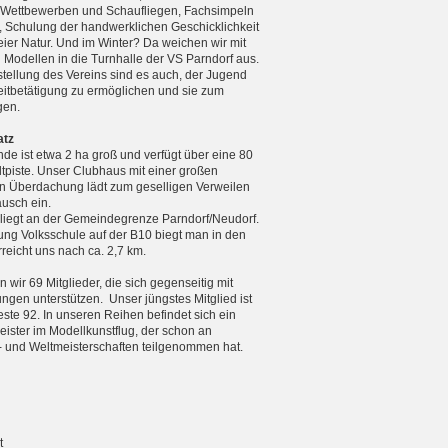
n Wettbewerben und Schaufliegen, Fachsimpeln
, Schulung der handwerklichen Geschicklichkeit
reier Natur. Und im Winter? Da weichen wir mit
n Modellen in die Turnhalle der VS Parndorf aus.
tellung des Vereins sind es auch, der Jugend
zeitbetätigung zu ermöglichen und sie zum
gen.
atz
de ist etwa 2 ha groß und verfügt über eine 80
tpiste. Unser Clubhaus mit einer großen
 Überdachung lädt zum geselligen Verweilen
usch ein.
 liegt an der Gemeindegrenze Parndorf/Neudorf.
ng Volksschule auf der B10 biegt man in den
eicht uns nach ca. 2,7 km.
 wir 69 Mitglieder, die sich gegenseitig mit
ungen unterstützen. Unser jüngstes Mitglied ist
teste 92. In unseren Reihen befindet sich ein
ister im Modellkunstflug, der schon an
 und Weltmeister­schaften teilgenommen hat.
t