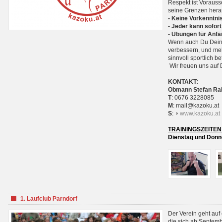
Respekt ist Voraus
seine Grenzen hera
- Keine Vorkenntnis
- Jeder kann sofort
- Übungen für Anfä
Wenn auch Du Deine
verbessern, und meh
sinnvoll sportlich 
Wir freuen uns auf 
KONTAKT:
Obmann Stefan Ra
T
: 0676 3228085
M
: mail@kazoku.at
S
:
www.kazoku.at
TRAININGSZEITEN
Dienstag und Donne
1. Laufclub Parndorf
Der Verein geht auf
die sich ab Septem