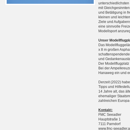
unterschiedlichste
mit Gleichgesinnten
und Betätigung in f
kleinen und leichte
Ziele und Aufgabens
eine sinnvolle Frei
Modellsport anzure
Unser Modellflugpl
Das Modellfluggelän
x 8 m großen Asphal
schattenspendenden
und Gedankenausta
Der Modellflugplatz
Bei der Ampelkreuzu
Hanaweg ein und err
Derzeit (2022) haben
Tipps und Hilfestell
14 Jahre alt, das äl
ehemaliger Staatsme
zahlreichen Europa-
Kontakt:
FMC Seeadler
Hauptstraße 1
7111 Parndorf
www.fmc-seeadler.a