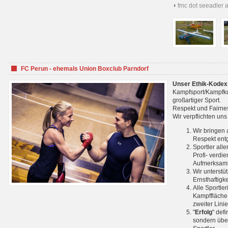
fmc dot seeadler 
FC Perun - ehemals Union Boxclub Parndorf
Unser Ethik-Kodex
Kampfsport/Kampfkuns
großartiger Sport.
Respekt und Fairnes
Wir verpflichten un
Wir bringen 
Respekt ent
Sportler all
Profi- verdi
Aufmerksamk
Wir unterstü
Ernsthaftigk
Alle Sportle
Kampffläche 
zweiter Lini
"
Erfolg
" def
sondern über