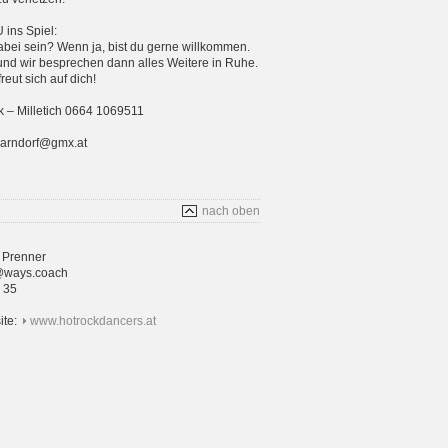
ins Spiel:
bei sein? Wenn ja, bist du gerne willkommen.
und wir besprechen dann alles Weitere in Ruhe.
eut sich auf dich!
 – Milletich 0664 1069511
parndorf@gmx.at
nach oben
 Prenner
@ways.coach
4 35
ite:
www.hotrockdancers.at