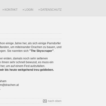
KONTAKT
LOGIN
DATENSCHUTZ
schon einige Jahre her, als sich einige Parndorfer
anden, um miteinander Drachen zu bauen, und
iegen. Sie nannten sich
"The Skyscraper"
.
r ersten, damals noch sehr seltenen
 ihnen sehr schnell bewusst, es muss ein
 her, um auf einem Fest aufzufallen.
wir bis heute weitgehend treu geblieben.
raham
ham@drachen.at
1
nach oben