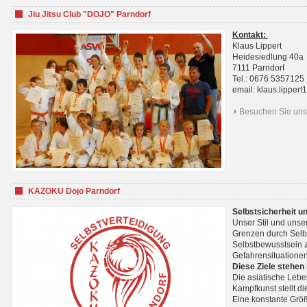
Jiu Jitsu Club "DOJO" Parndorf
Kontakt:
Klaus Lippert
Heidesiedlung 40a
7111 Parndorf
Tel.: 0676 5357125
email: klaus.lippe
Besuchen Sie uns 
KAZOKU Dojo Parndorf
Selbstsicherheit u
Unser Stil und unse
Grenzen durch Selb
Selbstbewusstsein z
Gefahrensituationen
Diese Ziele stehen
Die asiatische Lebe
Kampfkunst stellt 
Eine konstante Größ