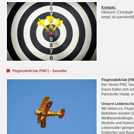
Kontakt:
Obmann: Christoph
email: dc-parndorf
Flugmodellclub (FMC) - Seeadler
Flugmodellclub (FM
Der Verein FMC See
Davor trafen sich s
Parndorfer Heide, u
Unsere Leidenscha
Wir lieben es, Flug
Betrieben werden Se
Wettbewerbsflieger,
Modelle und Hubsch
Lebensalter geeignet
Entwerfen und Baue