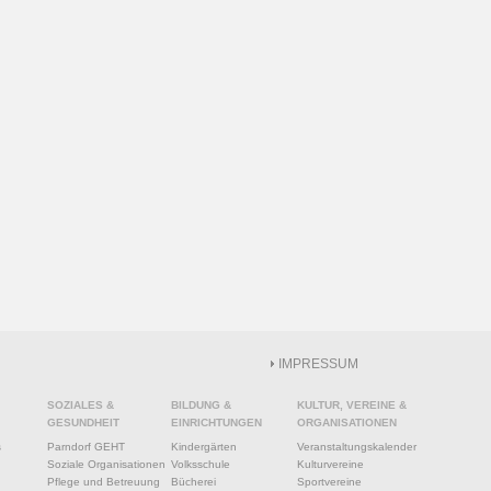
IMPRESSUM
SOZIALES &
BILDUNG &
KULTUR, VEREINE &
GESUNDHEIT
EINRICHTUNGEN
ORGANISATIONEN
s
Parndorf GEHT
Kindergärten
Veranstaltungskalender
Soziale Organisationen
Volksschule
Kulturvereine
Pflege und Betreuung
Bücherei
Sportvereine