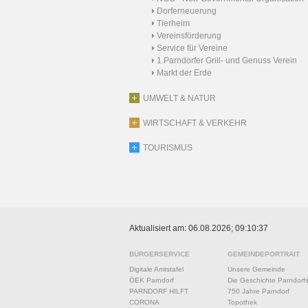
Dorferneuerung
Tierheim
Vereinsförderung
Service für Vereine
1.Parndorfer Grill- und Genuss Verein
Markt der Erde
UMWELT & NATUR
WIRTSCHAFT & VERKEHR
TOURISMUS
Aktualisiert am: 06.08.2026; 09:10:37
BÜRGERSERVICE
GEMEINDEPORTRAIT
Digitale Amtstafel
Unsere Gemeinde
ÖEK Parndorf
Die Geschichte Parndorf
PARNDORF HILFT
750 Jahre Parndorf
CORONA
Topothek