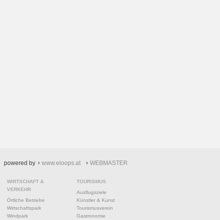
powered by
www.eloops.at
WEBMASTER
WIRTSCHAFT &
TOURISMUS
VERKEHR
Ausflugsziele
Örtliche Betriebe
Künstler & Kunst
Wirtschaftspark
Tourismusverein
Windpark
Gastronomie