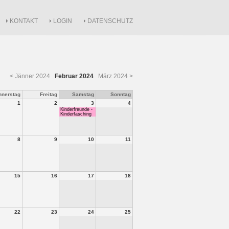
KONTAKT
LOGIN
DATENSCHUTZ
< Jänner 2024
Februar 2024
März 2024 >
nnerstag
Freitag
Samstag
Sonntag
1
2
3
4
Kinderfreunde -
Kinderfasching
8
9
10
11
15
16
17
18
22
23
24
25