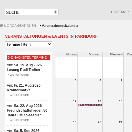
SITEMAP
NE & ORGANISATIONEN
Veranstaltungskalender
VERANSTALTUNGEN & EVENTS IN PARNDORF
Montag
Dienstag
Mittwoch
Do
DIE NÄCHSTEN TERMINE
Am:
Sa. 15. Aug 2026
Lesung Rudi Treiber
weiter lesen
5
6
7
Am:
Fr. 21. Aug 2026
Krämermarkt
weiter lesen
12
13
14
Faschingsausklang
Am:
Sa. 22. Aug 2026
Freundschaftsfliegen 50
Jahre FMC Seeadler
weiter lesen
19
20
21
Am:
Sa. 5. Sep 2026