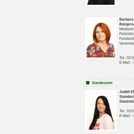
Barbara
Bürgers
Meldeam
Polizeil
Fundam
Veranst
Tel.: 02
E-Mail:
Standesamt
Judith 
Standes
Staatsb
Tel.: 02
E-Mail: