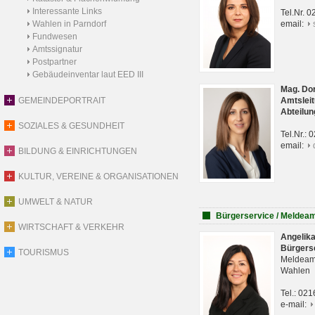
Interessante Links
Tel.Nr. 
Wahlen in Parndorf
email:
Fundwesen
Amtssignatur
Postpartner
Gebäudeinventar laut EED III
Mag. Do
GEMEINDEPORTRAIT
Amtsleit
Abteilun
SOZIALES & GESUNDHEIT
Tel.Nr.:
email:
BILDUNG & EINRICHTUNGEN
KULTUR, VEREINE & ORGANISATIONEN
UMWELT & NATUR
Bürgerservice / Meldea
WIRTSCHAFT & VERKEHR
Angelik
Bürgers
TOURISMUS
Meldeam
Wahlen
Tel.: 02
e-mail: