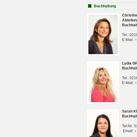
Buchhaltung
Christi
Abteilun
Buchhal
Tel.: 02
E-Mail:
Lydia G
Buchhal
Tel.: 02
E-Mail:
Sarah 
Buchhal
Tel:Nr.:
Email: