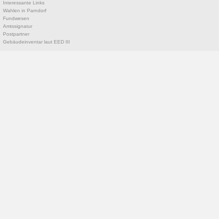
Interessante Links
Wahlen in Parndorf
Fundwesen
Amtssignatur
Postpartner
Gebäudeinventar laut EED III