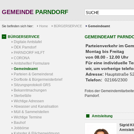
GEMEINDE
PARNDORF
Sie befinden sich hier:
Home
BÜRGERSERVICE
Gemeindeamt
GEMEINDEAMT PARND
BÜRGERSERVICE
Digitale Amtstafel
Parteienverkehr 
ÖEK Parndorf
Montag bis Freitag
PARNDORF HILFT
von 08.00 - 12.00 Uhr
CORONA
Für eine individuelle T
Amtshelfer/ Formulare
wir, um vorherige tele
Gemeindeamt
Adresse:
Hauptstraße 52
Parteien & Gemeinderat
Dorfbote & Bürgermeisterbrief
Telefon:
02166/2300
Sitzungsprotokoll GRS
Bekanntmachungen
Fotos der Gemeindemitarbeite
Sterbefälle
Parndorf.
Wichtige Adressen
Abwasser und Kanalisation
Müll & Sammelstellen
Amtsleitung
Wichtige Termine
Bauhof
Sigrid 
Jobbörse
Amtsleit
Kataster & Flächenwidmung