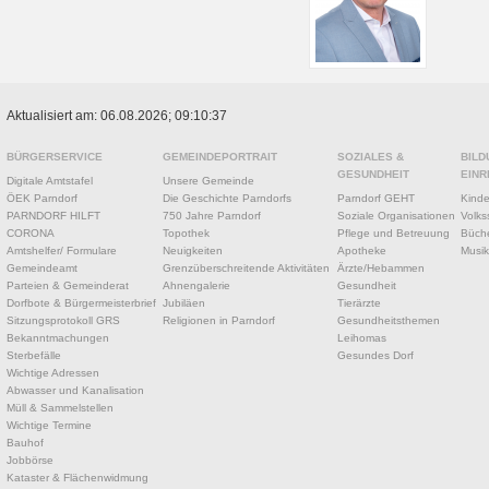
Aktualisiert am: 06.08.2026; 09:10:37
BÜRGERSERVICE
GEMEINDEPORTRAIT
SOZIALES &
BILD
GESUNDHEIT
EINR
Digitale Amtstafel
Unsere Gemeinde
ÖEK Parndorf
Die Geschichte Parndorfs
Parndorf GEHT
Kinde
PARNDORF HILFT
750 Jahre Parndorf
Soziale Organisationen
Volks
CORONA
Topothek
Pflege und Betreuung
Büche
Amtshelfer/ Formulare
Neuigkeiten
Apotheke
Musik
Gemeindeamt
Grenzüberschreitende Aktivitäten
Ärzte/Hebammen
Parteien & Gemeinderat
Ahnengalerie
Gesundheit
Dorfbote & Bürgermeisterbrief
Jubiläen
Tierärzte
Sitzungsprotokoll GRS
Religionen in Parndorf
Gesundheitsthemen
Bekanntmachungen
Leihomas
Sterbefälle
Gesundes Dorf
Wichtige Adressen
Abwasser und Kanalisation
Müll & Sammelstellen
Wichtige Termine
Bauhof
Jobbörse
Kataster & Flächenwidmung