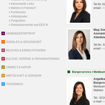
Interessante Links
Tel.Nr. 
Wahlen in Parndorf
email:
Fundwesen
Amtssignatur
Postpartner
Gebäudeinventar laut EED III
Mag. Do
GEMEINDEPORTRAIT
Amtsleit
Abteilun
SOZIALES & GESUNDHEIT
Tel.Nr.:
email:
BILDUNG & EINRICHTUNGEN
KULTUR, VEREINE & ORGANISATIONEN
UMWELT & NATUR
Bürgerservice / Meldea
WIRTSCHAFT & VERKEHR
Angelik
Bürgers
TOURISMUS
Meldeam
Wahlen
Tel.: 02
e-mail: