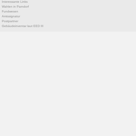
Interessante Links
Wahlen in Parndorf
Fundwesen
Amtssignatur
Postpartner
Gebäudeinventar laut EED III