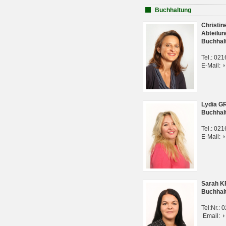
Buchhaltung
Christi
Abteilun
Buchhal
Tel.: 02
E-Mail:
Lydia G
Buchhal
Tel.: 02
E-Mail:
Sarah 
Buchhal
Tel:Nr.:
Email: