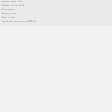
Interessante Links
Wahlen in Parndorf
Fundwesen
Amtssignatur
Postpartner
Gebäudeinventar laut EED III