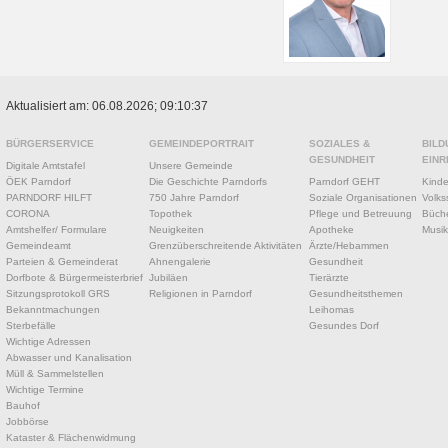
Aktualisiert am: 06.08.2026; 09:10:37
BÜRGERSERVICE
GEMEINDEPORTRAIT
SOZIALES &
BILD
GESUNDHEIT
EINR
Digitale Amtstafel
Unsere Gemeinde
ÖEK Parndorf
Die Geschichte Parndorfs
Parndorf GEHT
Kinde
PARNDORF HILFT
750 Jahre Parndorf
Soziale Organisationen
Volks
CORONA
Topothek
Pflege und Betreuung
Büche
Amtshelfer/ Formulare
Neuigkeiten
Apotheke
Musik
Gemeindeamt
Grenzüberschreitende Aktivitäten
Ärzte/Hebammen
Parteien & Gemeinderat
Ahnengalerie
Gesundheit
Dorfbote & Bürgermeisterbrief
Jubiläen
Tierärzte
Sitzungsprotokoll GRS
Religionen in Parndorf
Gesundheitsthemen
Bekanntmachungen
Leihomas
Sterbefälle
Gesundes Dorf
Wichtige Adressen
Abwasser und Kanalisation
Müll & Sammelstellen
Wichtige Termine
Bauhof
Jobbörse
Kataster & Flächenwidmung