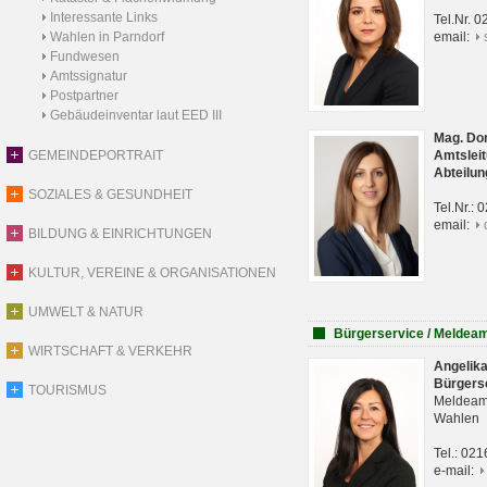
Interessante Links
Tel.Nr. 
Wahlen in Parndorf
email:
Fundwesen
Amtssignatur
Postpartner
Gebäudeinventar laut EED III
Mag. Do
GEMEINDEPORTRAIT
Amtsleit
Abteilun
SOZIALES & GESUNDHEIT
Tel.Nr.:
email:
BILDUNG & EINRICHTUNGEN
KULTUR, VEREINE & ORGANISATIONEN
UMWELT & NATUR
Bürgerservice / Meldea
WIRTSCHAFT & VERKEHR
Angelik
Bürgers
TOURISMUS
Meldeam
Wahlen
Tel.: 02
e-mail: