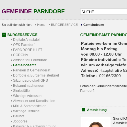
GEMEINDE
PARNDORF
Sie befinden sich hier:
Home
BÜRGERSERVICE
Gemeindeamt
GEMEINDEAMT PARND
BÜRGERSERVICE
Digitale Amtstafel
Parteienverkehr 
ÖEK Parndorf
Montag bis Freitag
PARNDORF HILFT
von 08.00 - 12.00 Uhr
CORONA
Für eine individuelle T
Amtshelfer/ Formulare
wir, um vorherige tele
Gemeindeamt
Adresse:
Hauptstraße 52
Parteien & Gemeinderat
Dorfbote & Bürgermeisterbrief
Telefon:
02166/2300
Sitzungsprotokoll GRS
Bekanntmachungen
Fotos der Gemeindemitarbeite
Sterbefälle
Parndorf.
Wichtige Adressen
Abwasser und Kanalisation
Müll & Sammelstellen
Amtsleitung
Wichtige Termine
Bauhof
Sigrid 
Jobbörse
Amtsleit
Kataster & Flächenwidmung