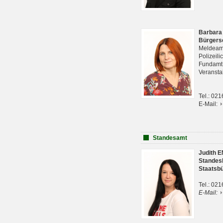
Barbara
Bürgers
Meldeam
Polizeil
Fundam
Veranst
Tel.: 02
E-Mail:
Standesamt
Judith 
Standes
Staatsb
Tel.: 02
E-Mail: